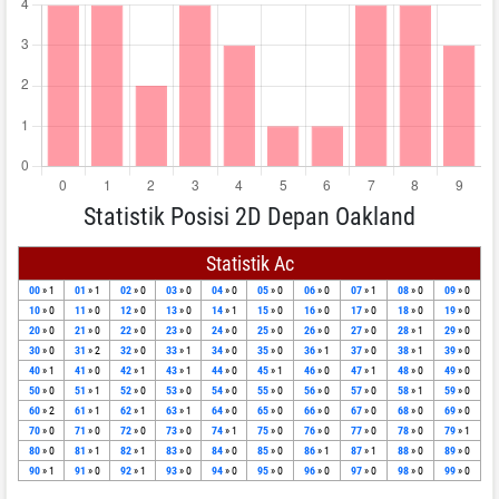
Statistik Posisi 2D Depan Oakland
Statistik Ac
00
» 1
01
» 1
02
» 0
03
» 0
04
» 0
05
» 0
06
» 0
07
» 1
08
» 0
09
» 0
10
» 0
11
» 0
12
» 0
13
» 0
14
» 1
15
» 0
16
» 0
17
» 0
18
» 0
19
» 0
20
» 0
21
» 0
22
» 0
23
» 0
24
» 0
25
» 0
26
» 0
27
» 0
28
» 1
29
» 0
30
» 0
31
» 2
32
» 0
33
» 1
34
» 0
35
» 0
36
» 1
37
» 0
38
» 1
39
» 0
40
» 1
41
» 0
42
» 1
43
» 1
44
» 0
45
» 1
46
» 0
47
» 1
48
» 0
49
» 0
50
» 0
51
» 1
52
» 0
53
» 0
54
» 0
55
» 0
56
» 0
57
» 0
58
» 1
59
» 0
60
» 2
61
» 1
62
» 1
63
» 1
64
» 0
65
» 0
66
» 0
67
» 0
68
» 0
69
» 0
70
» 0
71
» 0
72
» 0
73
» 0
74
» 1
75
» 0
76
» 0
77
» 0
78
» 0
79
» 1
80
» 0
81
» 1
82
» 1
83
» 0
84
» 0
85
» 0
86
» 1
87
» 1
88
» 0
89
» 0
90
» 1
91
» 0
92
» 1
93
» 0
94
» 0
95
» 0
96
» 0
97
» 0
98
» 0
99
» 0