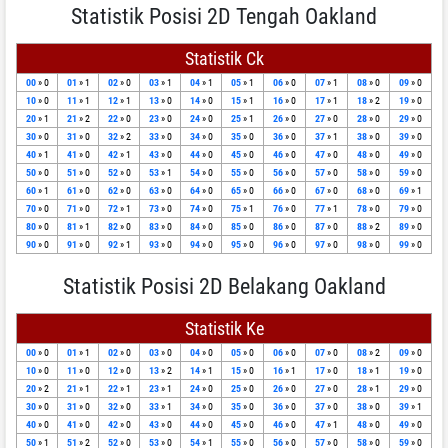
Statistik Posisi 2D Tengah Oakland
Statistik Ck
00
» 0
01
» 1
02
» 0
03
» 1
04
» 1
05
» 1
06
» 0
07
» 1
08
» 0
09
» 0
10
» 0
11
» 1
12
» 1
13
» 0
14
» 0
15
» 1
16
» 0
17
» 1
18
» 2
19
» 0
20
» 1
21
» 2
22
» 0
23
» 0
24
» 0
25
» 1
26
» 0
27
» 0
28
» 0
29
» 0
30
» 0
31
» 0
32
» 2
33
» 0
34
» 0
35
» 0
36
» 0
37
» 1
38
» 0
39
» 0
40
» 1
41
» 0
42
» 1
43
» 0
44
» 0
45
» 0
46
» 0
47
» 0
48
» 0
49
» 0
50
» 0
51
» 0
52
» 0
53
» 1
54
» 0
55
» 0
56
» 0
57
» 0
58
» 0
59
» 0
60
» 1
61
» 0
62
» 0
63
» 0
64
» 0
65
» 0
66
» 0
67
» 0
68
» 0
69
» 1
70
» 0
71
» 0
72
» 1
73
» 0
74
» 0
75
» 1
76
» 0
77
» 1
78
» 0
79
» 0
80
» 0
81
» 1
82
» 0
83
» 0
84
» 0
85
» 0
86
» 0
87
» 0
88
» 2
89
» 0
90
» 0
91
» 0
92
» 1
93
» 0
94
» 0
95
» 0
96
» 0
97
» 0
98
» 0
99
» 0
Statistik Posisi 2D Belakang Oakland
Statistik Ke
00
» 0
01
» 1
02
» 0
03
» 0
04
» 0
05
» 0
06
» 0
07
» 0
08
» 2
09
» 0
10
» 0
11
» 0
12
» 0
13
» 2
14
» 1
15
» 0
16
» 1
17
» 0
18
» 1
19
» 0
20
» 2
21
» 1
22
» 1
23
» 1
24
» 0
25
» 0
26
» 0
27
» 0
28
» 1
29
» 0
30
» 0
31
» 0
32
» 0
33
» 1
34
» 0
35
» 0
36
» 0
37
» 0
38
» 0
39
» 1
40
» 0
41
» 0
42
» 0
43
» 0
44
» 0
45
» 0
46
» 0
47
» 1
48
» 0
49
» 0
50
» 1
51
» 2
52
» 0
53
» 0
54
» 1
55
» 0
56
» 0
57
» 0
58
» 0
59
» 0