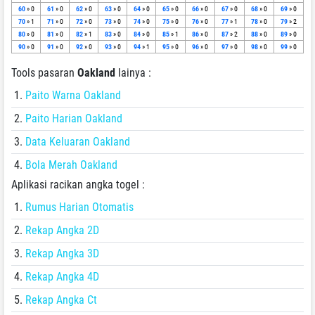
60
» 0
61
» 0
62
» 0
63
» 0
64
» 0
65
» 0
66
» 0
67
» 0
68
» 0
69
» 0
70
» 1
71
» 0
72
» 0
73
» 0
74
» 0
75
» 0
76
» 0
77
» 1
78
» 0
79
» 2
80
» 0
81
» 0
82
» 1
83
» 0
84
» 0
85
» 1
86
» 0
87
» 2
88
» 0
89
» 0
90
» 0
91
» 0
92
» 0
93
» 0
94
» 1
95
» 0
96
» 0
97
» 0
98
» 0
99
» 0
Tools pasaran
Oakland
lainya :
Paito Warna Oakland
Paito Harian Oakland
Data Keluaran Oakland
Bola Merah Oakland
Aplikasi racikan angka togel :
Rumus Harian Otomatis
Rekap Angka 2D
Rekap Angka 3D
Rekap Angka 4D
Rekap Angka Ct