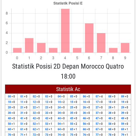
Statistik Posisi 2D Depan Morocco Quatro
18:00
Statistik Ac
00
» 0
01
» 0
02
» 0
03
» 0
04
» 0
05
» 0
06
» 0
07
» 4
08
» 0
09
» 0
10
» 0
11
» 0
12
» 0
13
» 0
14
» 2
15
» 0
16
» 0
17
» 0
18
» 0
19
» 0
20
» 0
21
» 0
22
» 1
23
» 0
24
» 0
25
» 0
26
» 0
27
» 0
28
» 1
29
» 0
30
» 0
31
» 0
32
» 0
33
» 0
34
» 0
35
» 0
36
» 0
37
» 0
38
» 0
39
» 0
40
» 0
41
» 0
42
» 0
43
» 0
44
» 0
45
» 0
46
» 0
47
» 0
48
» 2
49
» 0
50
» 1
51
» 0
52
» 1
53
» 1
54
» 1
55
» 2
56
» 0
57
» 0
58
» 0
59
» 0
60
» 1
61
» 0
62
» 1
63
» 1
64
» 0
65
» 1
66
» 0
67
» 0
68
» 0
69
» 1
70
» 0
71
» 1
72
» 0
73
» 0
74
» 0
75
» 0
76
» 0
77
» 0
78
» 0
79
» 1