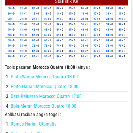
Statistik Ke
00
» 0
01
» 0
02
» 0
03
» 0
04
» 2
05
» 0
06
» 0
07
» 1
08
» 0
09
» 0
10
» 0
11
» 1
12
» 0
13
» 0
14
» 2
15
» 0
16
» 0
17
» 0
18
» 1
19
» 0
20
» 1
21
» 0
22
» 1
23
» 0
24
» 0
25
» 0
26
» 0
27
» 1
28
» 0
29
» 0
30
» 0
31
» 0
32
» 0
33
» 0
34
» 2
35
» 0
36
» 1
37
» 0
38
» 0
39
» 1
40
» 0
41
» 0
42
» 0
43
» 0
44
» 0
45
» 0
46
» 0
47
» 0
48
» 0
49
» 0
50
» 0
51
» 0
52
» 0
53
» 0
54
» 1
55
» 0
56
» 1
57
» 1
58
» 0
59
» 0
60
» 0
61
» 0
62
» 0
63
» 1
64
» 0
65
» 0
66
» 1
67
» 0
68
» 0
69
» 0
70
» 0
71
» 0
72
» 0
73
» 0
74
» 1
75
» 0
76
» 0
77
» 0
78
» 0
79
» 0
80
» 0
81
» 0
82
» 0
83
» 0
84
» 1
85
» 0
86
» 2
87
» 0
88
» 0
89
» 0
90
» 0
91
» 2
92
» 1
93
» 0
94
» 0
95
» 1
96
» 1
97
» 1
98
» 0
99
» 1
Tools pasaran
Morocco Quatro 18:00
lainya :
Paito Warna Morocco Quatro 18:00
Paito Harian Morocco Quatro 18:00
Data Keluaran Morocco Quatro 18:00
Bola Merah Morocco Quatro 18:00
Aplikasi racikan angka togel :
Rumus Harian Otomatis