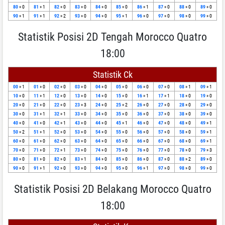
80
» 0
81
» 1
82
» 0
83
» 0
84
» 0
85
» 0
86
» 1
87
» 0
88
» 0
89
» 0
90
» 1
91
» 1
92
» 2
93
» 0
94
» 0
95
» 1
96
» 0
97
» 0
98
» 0
99
» 0
Statistik Posisi 2D Tengah Morocco Quatro
18:00
Statistik Ck
00
» 1
01
» 0
02
» 0
03
» 0
04
» 0
05
» 0
06
» 0
07
» 0
08
» 1
09
» 1
10
» 0
11
» 1
12
» 0
13
» 0
14
» 0
15
» 0
16
» 1
17
» 1
18
» 0
19
» 0
20
» 0
21
» 0
22
» 0
23
» 3
24
» 0
25
» 2
26
» 0
27
» 0
28
» 0
29
» 0
30
» 0
31
» 1
32
» 1
33
» 0
34
» 0
35
» 0
36
» 0
37
» 0
38
» 0
39
» 0
40
» 0
41
» 0
42
» 1
43
» 0
44
» 0
45
» 1
46
» 0
47
» 0
48
» 0
49
» 1
50
» 2
51
» 1
52
» 0
53
» 0
54
» 0
55
» 0
56
» 0
57
» 0
58
» 0
59
» 1
60
» 0
61
» 0
62
» 0
63
» 0
64
» 0
65
» 0
66
» 0
67
» 0
68
» 0
69
» 1
70
» 0
71
» 0
72
» 1
73
» 0
74
» 0
75
» 0
76
» 0
77
» 0
78
» 0
79
» 3
80
» 0
81
» 0
82
» 0
83
» 1
84
» 0
85
» 0
86
» 0
87
» 0
88
» 2
89
» 0
90
» 0
91
» 1
92
» 0
93
» 0
94
» 0
95
» 0
96
» 1
97
» 0
98
» 0
99
» 0
Statistik Posisi 2D Belakang Morocco Quatro
18:00