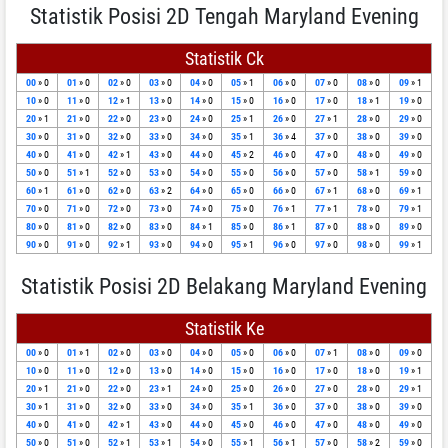
Statistik Posisi 2D Tengah Maryland Evening
Statistik Ck
00
» 0
01
» 0
02
» 0
03
» 0
04
» 0
05
» 1
06
» 0
07
» 0
08
» 0
09
» 1
10
» 0
11
» 0
12
» 1
13
» 0
14
» 0
15
» 0
16
» 0
17
» 0
18
» 1
19
» 0
20
» 1
21
» 0
22
» 0
23
» 0
24
» 0
25
» 1
26
» 0
27
» 1
28
» 0
29
» 0
30
» 0
31
» 0
32
» 0
33
» 0
34
» 0
35
» 1
36
» 4
37
» 0
38
» 0
39
» 0
40
» 0
41
» 0
42
» 1
43
» 0
44
» 0
45
» 2
46
» 0
47
» 0
48
» 0
49
» 0
50
» 0
51
» 1
52
» 0
53
» 0
54
» 0
55
» 0
56
» 0
57
» 0
58
» 1
59
» 0
60
» 1
61
» 0
62
» 0
63
» 2
64
» 0
65
» 0
66
» 0
67
» 1
68
» 0
69
» 1
70
» 0
71
» 0
72
» 0
73
» 0
74
» 0
75
» 0
76
» 1
77
» 1
78
» 0
79
» 1
80
» 0
81
» 0
82
» 0
83
» 0
84
» 1
85
» 0
86
» 1
87
» 0
88
» 0
89
» 0
90
» 0
91
» 0
92
» 1
93
» 0
94
» 0
95
» 1
96
» 0
97
» 0
98
» 0
99
» 1
Statistik Posisi 2D Belakang Maryland Evening
Statistik Ke
00
» 0
01
» 1
02
» 0
03
» 0
04
» 0
05
» 0
06
» 0
07
» 1
08
» 0
09
» 0
10
» 0
11
» 0
12
» 0
13
» 0
14
» 0
15
» 0
16
» 0
17
» 0
18
» 0
19
» 1
20
» 1
21
» 0
22
» 0
23
» 1
24
» 0
25
» 0
26
» 0
27
» 0
28
» 0
29
» 1
30
» 1
31
» 0
32
» 0
33
» 0
34
» 0
35
» 1
36
» 0
37
» 0
38
» 0
39
» 0
40
» 0
41
» 0
42
» 1
43
» 0
44
» 0
45
» 0
46
» 0
47
» 0
48
» 0
49
» 0
50
» 0
51
» 0
52
» 1
53
» 1
54
» 0
55
» 1
56
» 1
57
» 0
58
» 2
59
» 0