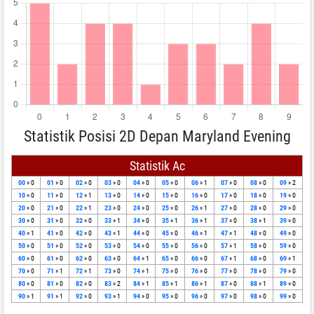
Statistik Posisi 2D Depan Maryland Evening
Statistik Ac
00
» 0
01
» 0
02
» 0
03
» 0
04
» 0
05
» 0
06
» 1
07
» 0
08
» 0
09
» 2
10
» 0
11
» 0
12
» 1
13
» 0
14
» 0
15
» 0
16
» 0
17
» 0
18
» 0
19
» 0
20
» 0
21
» 0
22
» 1
23
» 0
24
» 0
25
» 0
26
» 1
27
» 0
28
» 0
29
» 0
30
» 0
31
» 0
32
» 0
33
» 1
34
» 0
35
» 1
36
» 1
37
» 0
38
» 1
39
» 0
40
» 1
41
» 0
42
» 0
43
» 1
44
» 0
45
» 0
46
» 1
47
» 1
48
» 0
49
» 0
50
» 0
51
» 0
52
» 0
53
» 0
54
» 0
55
» 0
56
» 0
57
» 1
58
» 0
59
» 0
60
» 0
61
» 0
62
» 0
63
» 0
64
» 1
65
» 0
66
» 0
67
» 1
68
» 0
69
» 1
70
» 0
71
» 1
72
» 1
73
» 0
74
» 1
75
» 0
76
» 0
77
» 0
78
» 0
79
» 0
80
» 0
81
» 0
82
» 0
83
» 2
84
» 1
85
» 1
86
» 1
87
» 0
88
» 1
89
» 0
90
» 1
91
» 1
92
» 0
93
» 1
94
» 0
95
» 0
96
» 0
97
» 0
98
» 0
99
» 0