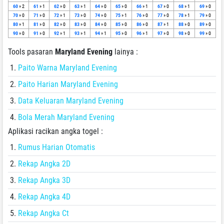
60
» 2
61
» 1
62
» 0
63
» 1
64
» 0
65
» 0
66
» 1
67
» 0
68
» 1
69
» 0
70
» 0
71
» 0
72
» 1
73
» 0
74
» 0
75
» 1
76
» 0
77
» 0
78
» 1
79
» 0
80
» 1
81
» 0
82
» 0
83
» 0
84
» 0
85
» 0
86
» 0
87
» 1
88
» 0
89
» 0
90
» 0
91
» 0
92
» 1
93
» 1
94
» 1
95
» 0
96
» 1
97
» 0
98
» 0
99
» 0
Tools pasaran
Maryland Evening
lainya :
Paito Warna Maryland Evening
Paito Harian Maryland Evening
Data Keluaran Maryland Evening
Bola Merah Maryland Evening
Aplikasi racikan angka togel :
Rumus Harian Otomatis
Rekap Angka 2D
Rekap Angka 3D
Rekap Angka 4D
Rekap Angka Ct