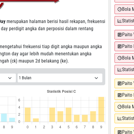
Bola 
Stati
Day
merupakan halaman berisi hasil rekapan, frekuensi
on day perdigit angka dan perposisi dalam rentang
Paito
Paito
s mengetahui frekuensi tiap digit angka maupun angka
exington day agar lebih mudah menentukan angka
Bola 
tengah (ck) maupun 2d belakang (ke).
Statis
Paito
Paito
Bola 
Statis
Paito