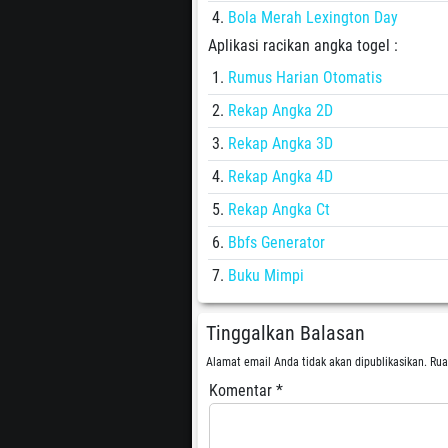
Bola Merah Lexington Day
Aplikasi racikan angka togel :
Rumus Harian Otomatis
Rekap Angka 2D
Rekap Angka 3D
Rekap Angka 4D
Rekap Angka Ct
Bbfs Generator
Buku Mimpi
Tinggalkan Balasan
Alamat email Anda tidak akan dipublikasikan.
Rua
Komentar
*