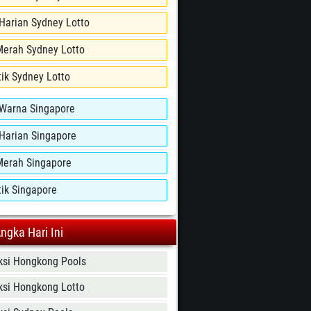
 Harian Sydney Lotto
Merah Sydney Lotto
tik Sydney Lotto
 Warna Singapore
 Harian Singapore
Merah Singapore
tik Singapore
Angka Hari Ini
ksi Hongkong Pools
ksi Hongkong Lotto