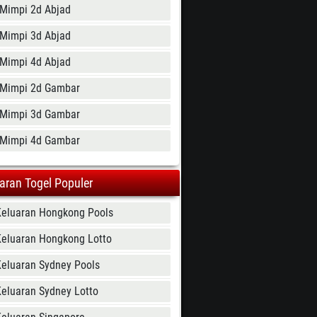
Mimpi 2d Abjad
Mimpi 3d Abjad
Mimpi 4d Abjad
 Mimpi 2d Gambar
 Mimpi 3d Gambar
 Mimpi 4d Gambar
aran Togel Populer
Keluaran Hongkong Pools
Keluaran Hongkong Lotto
Keluaran Sydney Pools
Keluaran Sydney Lotto