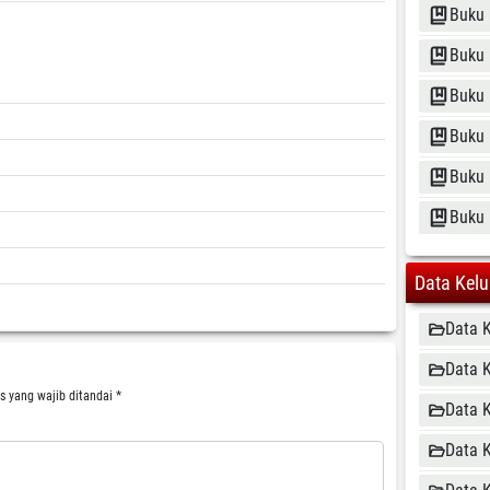
Buku 
Buku 
Buku 
Buku
Buku
Buku
Data Kelu
Data 
Data 
s yang wajib ditandai
*
Data 
Data 