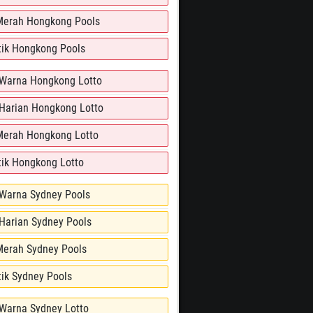
Merah Hongkong Pools
stik Hongkong Pools
 Warna Hongkong Lotto
 Harian Hongkong Lotto
Merah Hongkong Lotto
tik Hongkong Lotto
 Warna Sydney Pools
 Harian Sydney Pools
Merah Sydney Pools
tik Sydney Pools
 Warna Sydney Lotto