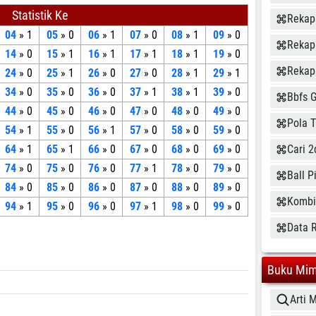
Statistik Ke
Rekap
04
» 1
05
» 0
06
» 1
07
» 0
08
» 1
09
» 0
Rekap
14
» 0
15
» 1
16
» 1
17
» 1
18
» 1
19
» 0
Rekap
24
» 0
25
» 1
26
» 0
27
» 0
28
» 1
29
» 1
34
» 0
35
» 0
36
» 0
37
» 1
38
» 1
39
» 0
Bbfs 
44
» 0
45
» 0
46
» 0
47
» 0
48
» 0
49
» 0
Pola 
54
» 1
55
» 0
56
» 1
57
» 0
58
» 0
59
» 0
64
» 1
65
» 1
66
» 0
67
» 0
68
» 0
69
» 0
Cari 2
74
» 0
75
» 0
76
» 0
77
» 1
78
» 0
79
» 0
Ball P
84
» 0
85
» 0
86
» 0
87
» 0
88
» 0
89
» 0
Kombi
94
» 1
95
» 0
96
» 0
97
» 1
98
» 0
99
» 0
Data R
Buku Mim
Arti 