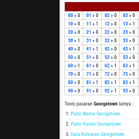
00
» 0
01
» 0
02
» 0
03
» 0
10
» 0
11
» 1
12
» 0
13
» 1
20
» 0
21
» 0
22
» 0
23
» 0
30
» 1
31
» 0
32
» 0
33
» 0
40
» 0
41
» 1
42
» 0
43
» 1
50
» 0
51
» 0
52
» 0
53
» 0
60
» 1
61
» 0
62
» 1
63
» 1
70
» 0
71
» 0
72
» 0
73
» 0
80
» 0
81
» 1
82
» 1
83
» 1
90
» 0
91
» 0
92
» 1
93
» 0
Tools pasaran
Georgetown
lainya :
Paito Warna Georgetown
Paito Harian Georgetown
Data Keluaran Georgetown