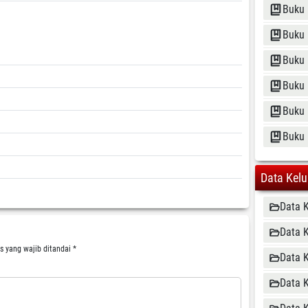
Buku 
Buku 
Buku 
Buku
Buku
Buku
Data Kelu
Data 
Data 
s yang wajib ditandai
*
Data 
Data 