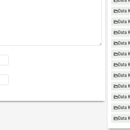
Data 
Data 
Data 
Data 
Data 
Data 
Data 
Data 
Data 
Data 
Data 
Data 