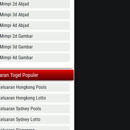
Mimpi 2d Abjad
Mimpi 3d Abjad
Mimpi 4d Abjad
 Mimpi 2d Gambar
 Mimpi 3d Gambar
 Mimpi 4d Gambar
aran Togel Populer
Keluaran Hongkong Pools
Keluaran Hongkong Lotto
Keluaran Sydney Pools
Keluaran Sydney Lotto