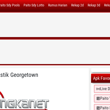
aito Sdy Pools
Paito Sdy Lotto
Rumus Harian
Rekap 2d
Rekap 3d
Rek
istik Georgetown
Apk Favor
Live 
Paito
Paito