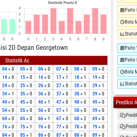
Paito
Bola 
Statis
osisi 2D Depan Georgetown
Paito
Paito
Statistik Ac
04
» 0
05
» 0
06
» 0
07
» 0
08
» 0
09
» 0
Bola 
14
» 0
15
» 0
16
» 0
17
» 1
18
» 1
19
» 0
Statis
24
» 0
25
» 0
26
» 0
27
» 0
28
» 0
29
» 1
34
» 1
35
» 0
36
» 0
37
» 0
38
» 1
39
» 0
44
» 0
45
» 0
46
» 1
47
» 0
48
» 0
49
» 0
Prediksi 
54
» 0
55
» 0
56
» 0
57
» 1
58
» 0
59
» 0
Predi
64
» 0
65
» 0
66
» 1
67
» 0
68
» 2
69
» 0
Predi
74
» 0
75
» 1
76
» 0
77
» 0
78
» 0
79
» 0
84
» 0
85
» 1
86
» 0
87
» 0
88
» 0
89
» 0