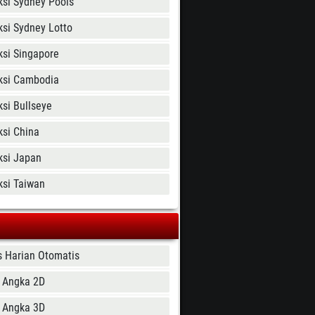
ksi Sydney Pools
ksi Sydney Lotto
ksi Singapore
ksi Cambodia
ksi Bullseye
ksi China
ksi Japan
ksi Taiwan
 Harian Otomatis
 Angka 2D
 Angka 3D