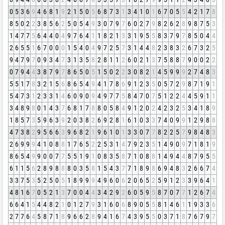
0
5
3
6
9
4
6
8
1
9
2
1
5
0
5
6
8
7
3
1
3
4
1
0
1
6
7
0
5
5
4
2
1
7
8
8
5
0
2
2
3
8
5
6
2
5
0
5
4
9
3
0
7
9
7
6
0
2
7
9
8
2
6
2
8
9
8
7
5
3
1
4
7
7
5
6
4
4
0
4
9
7
6
4
1
1
8
2
1
3
3
1
9
5
5
8
3
7
9
7
8
5
0
4
4
2
6
5
5
1
6
7
0
0
0
1
5
4
0
4
9
7
2
5
7
3
1
4
4
8
2
3
8
3
2
6
7
3
2
5
9
4
7
9
7
0
9
3
4
7
3
1
3
5
8
2
8
1
1
2
6
0
2
1
3
7
5
8
8
7
9
0
0
2
2
0
7
9
4
4
3
8
7
9
7
8
6
5
0
5
1
5
0
2
2
3
0
8
2
1
4
5
9
9
9
2
7
4
8
3
5
5
1
7
8
3
2
1
5
6
8
6
5
4
9
4
1
7
8
6
9
1
2
3
5
0
5
7
2
9
8
7
1
9
1
5
4
7
3
1
2
3
3
1
4
6
0
9
0
9
4
9
7
7
5
8
4
7
0
7
5
1
2
2
4
4
5
9
1
1
3
4
8
9
8
0
1
4
3
7
6
8
1
7
8
8
0
5
8
4
9
1
2
0
2
4
2
3
2
5
3
4
1
8
9
1
8
5
7
3
5
9
6
3
9
2
0
3
8
2
6
9
2
8
1
6
1
0
3
3
7
4
0
9
9
1
2
9
8
8
4
7
3
8
2
9
5
6
6
3
9
6
8
2
1
9
6
1
0
1
3
3
0
7
7
8
2
2
5
7
9
8
4
8
3
2
6
9
9
9
4
1
0
8
8
1
7
6
5
2
2
5
3
1
4
7
9
2
3
5
1
4
9
0
9
7
1
8
1
9
8
6
5
4
9
9
0
0
7
7
5
5
1
9
1
0
8
3
5
8
7
1
0
8
8
1
4
9
4
4
8
7
9
5
5
6
1
1
5
6
2
8
9
8
8
8
0
3
5
8
1
5
4
3
7
7
1
8
9
8
6
9
4
8
3
2
6
6
7
4
3
3
7
5
3
5
2
5
0
5
1
8
9
9
9
4
9
6
0
6
2
0
6
5
2
5
9
1
2
3
3
9
6
4
1
4
8
1
6
7
0
5
2
1
3
7
0
0
4
4
3
4
2
9
2
6
0
5
9
5
8
7
0
7
7
1
2
6
7
4
6
6
4
1
5
4
4
8
2
1
0
1
2
7
9
3
1
6
0
6
8
9
0
5
5
8
1
4
6
1
1
9
3
3
6
2
7
7
6
4
5
8
7
1
8
9
6
6
2
8
9
4
1
6
7
4
3
9
5
5
0
3
7
1
8
7
6
7
9
7