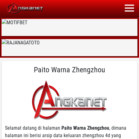
Paito Warna Zhengzhou
Selamat datang di halaman
Paito Warna Zhengzhou
, dimana
halaman ini berisi arsip
data keluaran zhengzhou 4d
yang