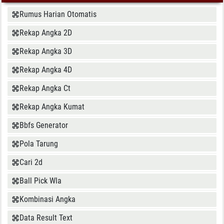
Rumus Harian Otomatis
Rekap Angka 2D
Rekap Angka 3D
Rekap Angka 4D
Rekap Angka Ct
Rekap Angka Kumat
Bbfs Generator
Pola Tarung
Cari 2d
Ball Pick Wla
Kombinasi Angka
Data Result Text