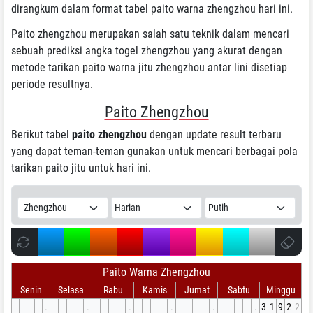
dirangkum dalam format tabel paito warna zhengzhou hari ini.
Paito zhengzhou merupakan salah satu teknik dalam mencari
sebuah prediksi angka togel zhengzhou yang akurat dengan
metode tarikan paito warna jitu zhengzhou antar lini disetiap
periode resultnya.
Paito Zhengzhou
Berikut tabel
paito zhengzhou
dengan update result terbaru
yang dapat teman-teman gunakan untuk mencari berbagai pola
tarikan paito jitu untuk hari ini.
Paito Warna Zhengzhou
Senin
Selasa
Rabu
Kamis
Jumat
Sabtu
Minggu
.
.
.
.
.
.
3
1
9
2
2