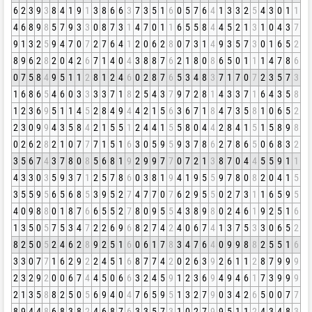
6
2
3
9
3
8
4
1
9
1
3
8
6
6
3
7
3
5
1
6
0
5
7
6
4
1
3
3
2
5
4
3
0
1
1
4
6
8
9
8
5
7
9
3
3
0
8
7
3
1
4
7
0
1
1
6
5
5
8
4
4
5
2
1
3
1
0
4
3
7
9
1
3
2
5
9
4
7
0
7
2
7
6
4
1
2
0
6
2
8
0
7
3
1
4
9
3
5
7
3
0
1
6
5
2
8
9
6
2
8
2
0
4
2
6
7
1
4
0
4
3
8
8
7
6
2
1
8
0
8
6
5
0
1
1
1
4
7
8
6
0
7
5
8
4
9
5
1
1
2
8
1
2
4
6
0
2
8
7
6
5
3
4
8
3
7
1
7
0
7
2
3
5
7
3
1
6
8
6
5
4
6
0
3
3
3
3
7
1
8
2
5
4
3
7
9
7
2
8
1
4
3
3
7
1
6
4
3
5
8
1
2
3
6
9
5
1
1
4
5
2
8
4
9
4
4
2
1
5
6
3
6
7
1
8
4
7
3
5
8
1
0
6
5
2
2
3
0
9
9
4
3
5
8
4
2
1
5
5
1
2
4
4
1
5
5
8
0
4
4
2
8
4
1
5
1
5
8
9
8
0
2
6
2
8
2
1
0
7
7
7
1
5
1
6
3
0
5
9
5
9
3
7
8
6
2
7
8
6
5
0
6
8
3
2
3
5
6
7
4
3
7
8
0
8
5
6
8
1
9
2
9
9
7
7
0
7
2
1
3
8
7
0
4
4
5
5
9
1
1
4
3
3
0
3
5
9
3
7
1
2
5
7
8
6
0
3
8
1
9
4
1
9
5
5
9
7
8
0
8
2
0
4
1
5
3
5
5
9
5
6
5
6
8
5
3
9
5
2
7
4
7
7
0
7
6
2
9
5
5
0
2
7
3
1
1
6
5
9
5
4
0
9
8
8
0
1
8
7
6
6
5
5
2
7
8
0
9
5
5
4
3
8
9
8
0
2
4
6
1
9
2
5
1
6
1
3
5
0
5
7
5
3
4
7
2
2
6
9
6
8
2
7
4
2
4
0
6
7
4
1
3
7
5
3
3
0
6
5
2
8
2
5
0
5
2
4
6
2
8
9
2
5
1
6
0
6
1
7
8
3
4
7
6
4
0
9
9
8
8
2
5
5
1
6
3
3
0
7
7
1
6
2
9
2
2
4
5
1
6
8
7
7
4
2
0
2
6
3
9
2
6
1
1
2
8
7
9
9
9
2
3
2
9
2
0
0
6
7
4
4
5
0
6
6
3
2
4
5
9
1
2
3
6
9
4
9
4
6
1
7
3
9
9
9
2
1
3
5
8
8
2
5
0
5
6
9
4
0
4
7
6
5
9
5
1
3
2
7
9
0
3
4
2
6
5
0
0
7
7
8
9
4
4
8
6
8
3
8
2
4
6
8
7
6
3
3
5
7
3
1
0
2
7
9
9
5
1
1
2
4
3
4
8
3