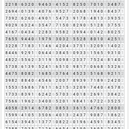
2
2
1
8
9
6
3
2
0
2
9
4
6
3
9
4
1
5
2
7
8
2
5
0
5
7
0
1
0
1
3
4
8
7
6
2
6
9
4
4
0
1
3
9
3
4
0
7
6
4
9
5
2
7
9
2
0
6
8
5
1
9
4
0
4
8
4
3
7
1
7
3
9
2
2
6
2
6
0
6
4
9
0
1
1
5
4
7
3
1
9
1
7
8
6
4
8
1
3
4
3
9
3
5
8
9
0
2
9
2
6
3
2
4
6
3
5
4
7
2
7
1
5
0
5
8
2
9
0
9
5
1
2
8
1
3
7
5
5
1
4
1
6
7
4
0
4
3
4
7
2
2
8
3
2
9
5
8
2
1
3
9
9
4
4
0
1
4
2
6
8
0
2
5
7
7
6
5
5
1
9
4
4
0
4
1
9
7
9
7
3
0
3
2
5
5
5
2
8
1
8
0
1
0
1
4
2
5
1
6
3
2
2
8
1
7
1
8
3
2
1
1
4
6
1
4
2
0
4
4
3
7
5
1
6
3
2
0
9
9
1
4
0
2
2
8
4
4
6
1
9
2
9
1
1
0
6
4
4
8
3
8
4
5
9
0
9
3
3
6
1
5
6
5
2
9
3
1
0
1
4
8
2
2
4
5
5
6
2
8
3
1
1
9
1
5
0
9
8
8
2
3
3
7
1
7
5
2
4
6
8
1
4
0
4
5
7
3
8
2
6
1
3
9
3
5
2
4
1
5
6
5
1
0
1
9
8
1
7
8
0
6
6
8
5
5
3
2
6
8
4
4
7
5
3
8
0
8
2
1
1
6
8
5
4
3
7
6
4
1
4
5
2
3
5
5
1
6
8
5
9
2
1
1
2
3
9
8
2
1
8
8
4
0
4
4
5
4
6
1
2
0
0
7
7
8
9
3
9
3
7
1
8
9
8
2
4
2
0
2
1
5
5
3
8
5
6
8
6
5
7
6
1
1
2
6
2
1
5
6
3
2
0
9
9
7
4
4
0
4
4
5
7
8
6
1
7
3
3
6
8
3
9
1
1
6
2
4
2
6
5
7
0
3
3
4
0
1
8
9
2
6
9
1
1
3
8
4
2
6
7
5
6
6
3
1
9
6
2
8
3
4
0
0
0
5
2
0
1
1
9
8
4
1
5
6
7
2
2
4
3
5
2
5
7
4
0
5
8
4
2
9
1
4
5
6
7
8
2
1
0
8
5
3
8
3
6
1
5
6
4
7
6
6
3
2
8
0
0
0
1
5
9
9
9
4
1
0
5
5
3
5
0
6
6
4
0
1
3
4
2
4
3
7
1
9
0
8
7
6
1
8
6
2
8
6
1
5
4
9
3
9
4
5
9
1
3
7
7
5
0
8
2
2
4
0
1
9
6
6
4
5
9
1
1
8
3
4
5
9
7
3
8
8
7
7
0
3
5
8
7
1
2
6
8
6
6
5
4
9
8
1
9
9
9
3
6
9
5
5
2
4
0
5
5