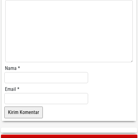
Nama
*
Email
*