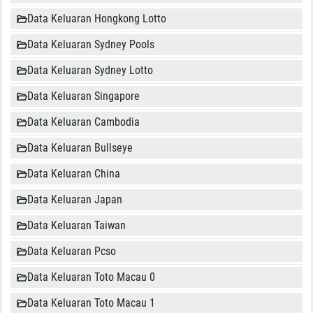
Data Keluaran Hongkong Lotto
Data Keluaran Sydney Pools
Data Keluaran Sydney Lotto
Data Keluaran Singapore
Data Keluaran Cambodia
Data Keluaran Bullseye
Data Keluaran China
Data Keluaran Japan
Data Keluaran Taiwan
Data Keluaran Pcso
Data Keluaran Toto Macau 0
Data Keluaran Toto Macau 1