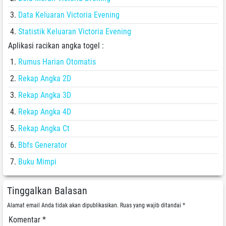
Data Keluaran Victoria Evening
Statistik Keluaran Victoria Evening
Aplikasi racikan angka togel :
Rumus Harian Otomatis
Rekap Angka 2D
Rekap Angka 3D
Rekap Angka 4D
Rekap Angka Ct
Bbfs Generator
Buku Mimpi
Tinggalkan Balasan
Alamat email Anda tidak akan dipublikasikan.
Ruas yang wajib ditandai
*
Komentar
*