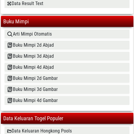
Data Result Text
Buku Mimpi
Arti Mimpi Otomatis
Buku Mimpi 2d Abjad
Buku Mimpi 3d Abjad
Buku Mimpi 4d Abjad
Buku Mimpi 2d Gambar
Buku Mimpi 3d Gambar
Buku Mimpi 4d Gambar
Data Keluaran Togel Populer
Data Keluaran Hongkong Pools