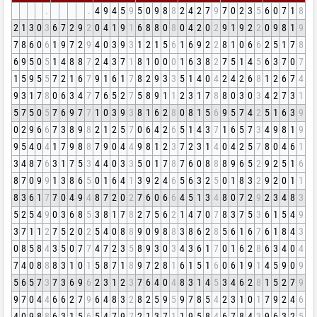
.
.
4
9
4
5
9
5
0
9
8
8
2
4
2
7
9
7
0
2
3
5
6
0
7
1
8
2
1
3
0
3
6
7
2
9
2
0
4
1
9
1
6
8
8
0
8
0
4
2
0
2
9
1
9
2
2
0
9
8
1
9
7
8
6
0
6
1
9
7
2
9
4
0
3
9
3
1
2
1
5
6
1
6
9
2
2
8
1
0
6
6
2
5
1
7
8
6
9
5
0
5
1
4
8
8
7
2
4
3
7
1
8
1
0
0
0
1
6
3
8
2
7
5
1
4
5
6
3
7
0
7
1
5
9
5
5
7
2
1
6
7
9
1
6
1
7
8
2
9
3
3
5
1
4
0
4
2
4
2
6
8
1
2
6
7
4
9
3
1
7
8
0
6
3
4
7
7
6
5
2
7
5
8
9
1
1
2
3
1
7
8
8
0
3
0
3
4
2
7
3
1
5
7
5
0
5
7
6
9
7
7
1
0
3
9
3
8
1
6
2
8
0
8
1
5
6
9
5
7
4
2
5
1
6
3
9
0
2
9
6
6
7
3
8
9
8
2
1
2
5
7
0
6
4
2
6
5
1
4
3
7
1
6
5
7
3
4
9
8
1
9
9
5
4
0
4
1
7
9
8
8
7
9
0
4
4
9
8
1
2
3
7
2
3
1
4
0
4
2
5
7
8
0
4
6
1
3
4
8
7
6
3
1
7
5
3
4
4
0
3
3
5
0
1
7
8
7
6
0
8
8
8
9
6
5
2
9
2
5
1
6
8
7
0
9
9
1
3
8
6
5
0
1
6
4
1
3
9
2
4
6
5
6
3
2
5
0
1
8
3
2
9
2
0
1
1
8
3
6
1
7
7
0
4
9
4
8
7
2
0
2
7
6
0
6
6
4
5
1
3
4
8
0
7
2
9
2
3
4
8
3
5
2
5
4
9
0
3
6
8
5
3
8
1
7
8
2
7
5
6
2
1
4
7
0
7
8
3
7
5
3
6
1
5
4
9
3
7
1
1
2
7
5
2
0
2
5
4
0
8
8
9
0
9
8
8
3
8
6
2
8
5
6
1
6
7
6
1
8
4
3
0
8
5
8
4
3
5
0
7
7
4
7
2
3
5
8
9
3
0
3
4
3
6
1
7
0
1
6
2
8
6
3
4
0
4
7
4
0
8
8
8
3
1
0
1
5
8
7
1
8
9
7
2
8
1
6
1
5
1
6
0
6
1
9
1
4
5
9
0
9
5
6
5
7
3
7
3
6
9
6
2
3
1
2
3
7
6
4
0
4
8
3
1
4
5
3
4
6
2
8
1
5
2
7
9
9
7
0
4
4
6
6
2
7
9
6
4
8
3
2
8
2
5
9
5
9
7
8
5
4
2
3
1
0
1
7
9
2
4
6
4
0
9
8
8
6
3
1
5
6
5
4
7
9
7
2
1
3
7
1
1
9
5
8
4
6
7
8
4
3
9
6
3
2
5