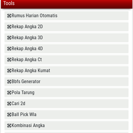
Tools
Rumus Harian Otomatis
Rekap Angka 2D
Rekap Angka 3D
Rekap Angka 4D
Rekap Angka Ct
Rekap Angka Kumat
Bbfs Generator
Pola Tarung
Cari 2d
Ball Pick Wla
Kombinasi Angka