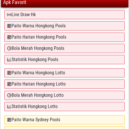
Apk Favorit
Live Draw Hk
Paito Warna Hongkong Pools
Paito Harian Hongkong Pools
Bola Merah Hongkong Pools
Statistik Hongkong Pools
Paito Warna Hongkong Lotto
Paito Harian Hongkong Lotto
Bola Merah Hongkong Lotto
Statistik Hongkong Lotto
Paito Warna Sydney Pools