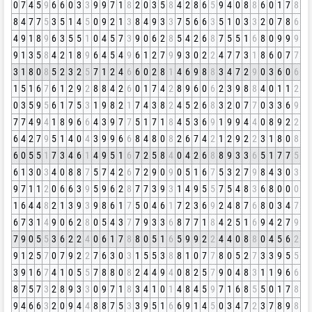
0
7
4
5
9
6
6
0
3
3
9
9
7
1
8
2
0
3
5
8
4
2
8
6
5
9
4
0
8
8
6
0
1
7
8
8
4
7
7
5
3
5
1
4
5
0
9
2
1
3
8
4
9
3
3
7
5
6
6
3
5
1
0
3
3
2
0
7
8
6
4
9
1
8
9
6
3
5
5
1
0
4
5
7
3
9
0
6
2
8
5
4
2
6
8
7
5
5
1
6
8
0
9
9
9
9
1
3
5
8
4
2
1
8
9
6
4
5
4
9
6
1
2
7
9
9
3
0
2
2
4
7
7
3
1
8
6
0
7
7
3
1
8
0
8
5
2
3
2
5
7
1
2
4
6
6
0
2
8
1
4
6
9
8
8
3
4
7
2
9
0
3
6
0
6
1
5
1
6
7
6
1
2
9
2
8
8
4
2
6
0
1
7
4
2
8
9
6
0
6
2
3
9
8
8
4
0
1
1
2
0
3
5
9
5
6
1
7
5
3
1
9
8
2
1
7
4
3
8
2
4
5
2
6
8
3
2
0
7
7
0
3
3
6
9
7
7
4
9
4
1
8
9
6
6
4
3
9
7
7
5
1
7
1
8
4
5
3
6
9
1
9
9
4
4
0
8
9
2
2
6
4
2
7
9
5
1
4
0
4
3
9
9
6
6
8
4
8
0
8
2
6
7
4
2
1
2
9
2
2
3
1
8
0
8
6
0
5
5
1
7
3
4
6
1
4
9
5
1
6
7
2
5
8
4
0
4
2
6
8
8
9
3
3
6
5
1
7
7
5
6
1
3
0
3
4
0
8
8
7
5
7
4
2
6
7
2
9
0
9
0
5
1
6
7
5
3
2
7
9
8
4
3
0
3
9
7
1
1
2
0
6
6
3
9
5
9
6
2
8
7
7
3
9
3
1
4
9
5
5
7
5
4
8
3
6
8
0
0
0
1
6
4
4
8
2
1
3
9
3
9
8
6
1
7
5
0
4
6
1
7
2
3
6
9
2
4
8
7
6
8
0
3
4
7
6
7
3
1
4
9
0
6
2
8
0
5
4
3
7
7
9
3
3
6
8
7
7
1
8
4
2
5
1
6
9
4
2
7
9
7
9
0
5
5
3
6
2
2
4
0
6
1
7
8
8
0
5
1
6
5
9
9
2
2
4
4
0
8
8
0
4
5
6
2
9
1
2
5
7
0
7
9
2
2
7
6
3
0
3
1
5
5
3
8
8
1
0
7
7
8
0
5
2
7
3
3
9
5
5
3
9
1
6
7
4
1
0
5
5
7
8
8
0
8
2
4
4
9
4
0
8
2
5
7
9
0
4
8
3
1
1
9
6
6
8
7
5
7
3
2
8
9
3
3
0
9
7
1
8
3
4
1
0
1
4
8
4
5
9
7
1
6
8
5
5
0
1
7
8
9
4
6
6
3
2
0
9
4
4
8
8
7
5
3
3
9
5
1
6
6
9
1
4
5
0
3
4
7
2
3
7
8
9
8