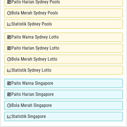
Paito Harian Sydney Pools
Bola Merah Sydney Pools
Statistik Sydney Pools
Paito Warna Sydney Lotto
Paito Harian Sydney Lotto
Bola Merah Sydney Lotto
Statistik Sydney Lotto
Paito Warna Singapore
Paito Harian Singapore
Bola Merah Singapore
Statistik Singapore