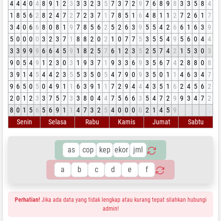
4
4
4
0
4
8
9
1
2
3
3
3
2
3
5
7
3
7
2
9
7
6
8
9
8
3
3
5
8
4
1
8
5
6
2
8
2
4
7
2
7
2
3
7
1
7
8
5
1
6
4
8
1
1
2
7
2
6
1
7
3
4
0
6
6
8
0
8
1
9
7
8
5
6
2
5
2
6
3
9
5
5
4
2
6
6
1
6
3
9
5
0
0
0
0
3
2
3
7
1
8
8
2
0
2
1
0
7
7
5
3
5
5
4
9
5
6
0
4
4
3
3
9
9
9
6
6
4
5
9
1
8
2
5
7
6
1
2
3
5
2
5
7
4
2
1
5
3
0
3
9
0
5
4
9
1
2
3
0
3
1
9
3
7
1
9
3
3
6
9
3
5
6
7
4
2
8
8
0
8
3
9
1
4
5
4
4
2
3
5
5
3
5
0
5
4
7
9
0
9
3
5
0
1
1
4
6
3
4
7
9
6
5
0
5
0
4
9
1
1
6
3
9
1
1
7
2
9
4
4
4
3
5
1
6
2
4
5
6
2
2
0
1
2
3
3
7
5
7
3
3
8
0
4
4
7
5
6
6
3
5
4
7
2
9
9
3
4
7
2
8
0
1
5
6
5
6
9
1
1
4
7
3
2
5
4
0
0
0
0
2
1
4
5
9
.
Senin
Selasa
Rabu
Kamis
Jumat
Sabtu
Perhatian!
Jika ada data yang tidak lengkap atau kurang tepat silahkan hubungi
admin!