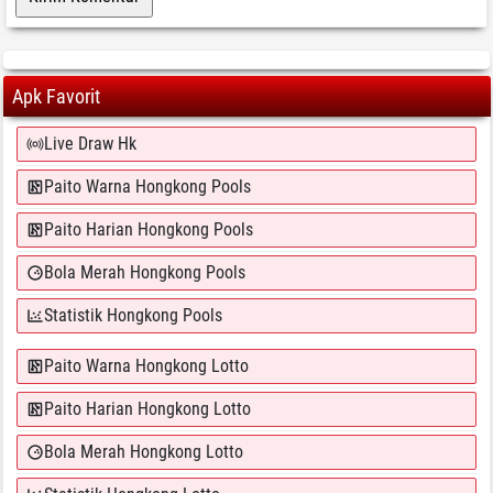
Apk Favorit
Live Draw Hk
Paito Warna Hongkong Pools
Paito Harian Hongkong Pools
Bola Merah Hongkong Pools
Statistik Hongkong Pools
Paito Warna Hongkong Lotto
Paito Harian Hongkong Lotto
Bola Merah Hongkong Lotto