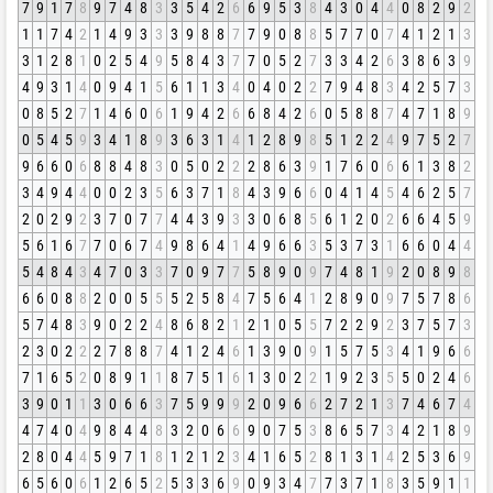
7
9
1
7
8
9
7
4
8
3
3
5
4
2
6
6
9
5
3
8
4
3
0
4
4
0
8
2
9
2
1
1
7
4
2
1
4
9
3
3
3
9
8
8
7
7
9
0
8
8
5
7
7
0
7
4
1
2
1
3
3
1
2
8
1
0
2
5
4
9
5
8
4
3
7
7
0
5
2
7
3
3
4
2
6
3
8
6
3
9
4
9
3
1
4
0
9
4
1
5
6
1
1
3
4
0
4
0
2
2
7
9
4
8
3
4
2
5
7
3
0
8
5
2
7
1
4
6
0
6
1
9
4
2
6
6
8
4
2
6
0
5
8
8
7
4
7
1
8
9
0
5
4
5
9
3
4
1
8
9
3
6
3
1
4
1
2
8
9
8
5
1
2
2
4
9
7
5
2
7
9
6
6
0
6
8
8
4
8
3
0
5
0
2
2
2
8
6
3
9
1
7
6
0
6
6
1
3
8
2
3
4
9
4
4
0
0
2
3
5
6
3
7
1
8
4
3
9
6
6
0
4
1
4
5
4
6
2
5
7
2
0
2
9
2
3
7
0
7
7
4
4
3
9
3
3
0
6
8
5
6
1
2
0
2
6
6
4
5
9
5
6
1
6
7
7
0
6
7
4
9
8
6
4
1
4
9
6
6
3
5
3
7
3
1
6
6
0
4
4
5
4
8
4
3
4
7
0
3
3
7
0
9
7
7
5
8
9
0
9
7
4
8
1
9
2
0
8
9
8
6
6
0
8
8
2
0
0
5
5
5
2
5
8
4
7
5
6
4
1
2
8
9
0
9
7
5
7
8
6
5
7
4
8
3
9
0
2
2
4
8
6
8
2
1
2
1
0
5
5
7
2
2
9
2
3
7
5
7
3
2
3
0
2
2
2
7
8
8
7
4
1
2
4
6
1
3
9
0
9
1
5
7
5
3
4
1
9
6
6
7
1
6
5
2
0
8
9
1
1
8
7
5
1
6
1
3
0
2
2
1
9
2
3
5
5
0
2
4
6
3
9
0
1
1
3
0
6
6
3
7
5
9
9
9
2
0
9
6
6
2
7
2
1
3
7
4
6
7
4
4
7
4
0
4
9
8
4
4
8
3
2
0
6
6
9
0
7
5
3
8
6
5
7
3
4
2
1
8
9
2
8
0
4
4
5
9
7
1
8
1
2
1
2
3
4
1
6
5
2
8
1
3
1
4
2
5
3
6
9
6
5
6
0
6
1
2
6
5
2
5
3
3
6
9
0
9
3
4
7
7
3
7
1
8
3
5
9
1
1