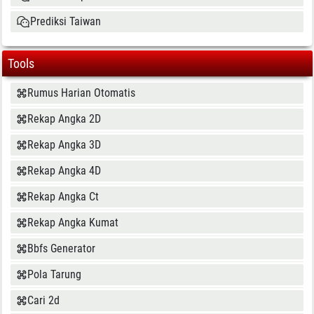
Prediksi Taiwan
Tools
Rumus Harian Otomatis
Rekap Angka 2D
Rekap Angka 3D
Rekap Angka 4D
Rekap Angka Ct
Rekap Angka Kumat
Bbfs Generator
Pola Tarung
Cari 2d