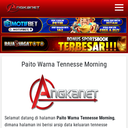
Paito Warna Tennesse Morning
Selamat datang di halaman
Paito Warna Tennesse Morning
,
dimana halaman ini berisi arsip
data keluaran tennesse