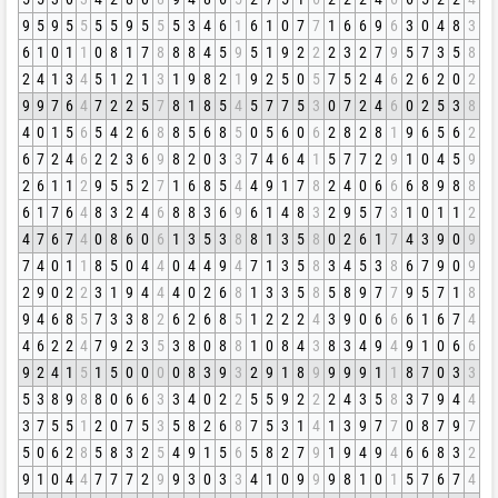
9
5
9
5
5
5
5
9
5
5
5
3
4
6
1
6
1
0
7
7
1
6
6
9
6
3
0
4
8
3
6
1
0
1
1
0
8
1
7
8
8
8
4
5
9
5
1
9
2
2
2
3
2
7
9
5
7
3
5
8
2
4
1
3
4
5
1
2
1
3
1
9
8
2
1
9
2
5
0
5
7
5
2
4
6
2
6
2
0
2
9
9
7
6
4
7
2
2
5
7
8
1
8
5
4
5
7
7
5
3
0
7
2
4
6
0
2
5
3
8
4
0
1
5
6
5
4
2
6
8
8
5
6
8
5
0
5
6
0
6
2
8
2
8
1
9
6
5
6
2
6
7
2
4
6
2
2
3
6
9
8
2
0
3
3
7
4
6
4
1
5
7
7
2
9
1
0
4
5
9
2
6
1
1
2
9
5
5
2
7
1
6
8
5
4
4
9
1
7
8
2
4
0
6
6
6
8
9
8
8
6
1
7
6
4
8
3
2
4
6
8
8
3
6
9
6
1
4
8
3
2
9
5
7
3
1
0
1
1
2
4
7
6
7
4
0
8
6
0
6
1
3
5
3
8
8
1
3
5
8
0
2
6
1
7
4
3
9
0
9
7
4
0
1
1
8
5
0
4
4
0
4
4
9
4
7
1
3
5
8
3
4
5
3
8
6
7
9
0
9
2
9
0
2
2
3
1
9
4
4
4
0
2
6
8
1
3
3
5
8
5
8
9
7
7
9
5
7
1
8
9
4
6
8
5
7
3
3
8
2
6
2
6
8
5
1
2
2
2
4
3
9
0
6
6
6
1
6
7
4
4
6
2
2
4
7
9
2
3
5
3
8
0
8
8
1
0
8
4
3
8
3
4
9
4
9
1
0
6
6
9
2
4
1
5
1
5
0
0
0
0
8
3
9
3
2
9
1
8
9
9
9
9
1
1
8
7
0
3
3
5
3
8
9
8
8
0
6
6
3
3
4
0
2
2
5
5
9
2
2
2
4
3
5
8
3
7
9
4
4
3
7
5
5
1
2
0
7
5
3
5
8
2
6
8
7
5
3
1
4
1
3
9
7
7
0
8
7
9
7
5
0
6
2
8
5
8
3
2
5
4
9
1
5
6
5
8
2
7
9
1
9
4
9
4
6
6
8
3
2
9
1
0
4
4
7
7
7
2
9
9
3
0
3
3
4
1
0
9
9
9
8
1
0
1
5
7
6
7
4