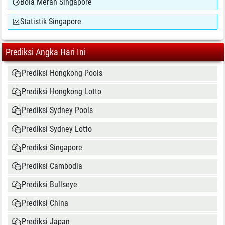
Bola Merah Singapore
Statistik Singapore
Prediksi Angka Hari Ini
Prediksi Hongkong Pools
Prediksi Hongkong Lotto
Prediksi Sydney Pools
Prediksi Sydney Lotto
Prediksi Singapore
Prediksi Cambodia
Prediksi Bullseye
Prediksi China
Prediksi Japan