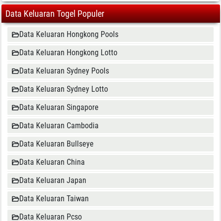
Data Keluaran Togel Populer
Data Keluaran Hongkong Pools
Data Keluaran Hongkong Lotto
Data Keluaran Sydney Pools
Data Keluaran Sydney Lotto
Data Keluaran Singapore
Data Keluaran Cambodia
Data Keluaran Bullseye
Data Keluaran China
Data Keluaran Japan
Data Keluaran Taiwan
Data Keluaran Pcso