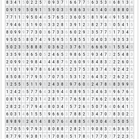
8
3
4
1
5
0
2
2
5
7
0
9
3
7
1
6
6
7
7
5
6
3
5
3
8
6
8
1
3
4
0
9
1
9
1
5
0
9
1
1
5
9
0
3
3
9
8
6
3
9
4
1
4
0
4
8
8
8
0
8
7
7
1
1
2
9
5
0
4
4
5
7
6
5
2
3
6
0
5
5
8
1
9
4
4
9
1
5
8
4
7
9
4
6
1
5
1
9
0
9
3
3
2
8
1
3
9
1
2
3
8
2
7
3
1
0
5
4
1
5
8
0
9
9
9
7
7
3
0
3
6
7
3
3
6
6
0
2
9
2
3
5
7
7
5
1
7
3
4
7
9
5
0
5
5
8
0
7
4
2
9
5
9
5
5
5
8
5
5
1
0
4
0
3
3
9
3
5
3
8
5
0
2
3
5
5
8
8
8
7
0
3
6
2
8
3
7
6
1
7
6
6
6
9
6
1
5
5
4
9
3
3
5
9
5
8
6
5
0
5
2
4
6
5
2
9
8
6
5
2
9
3
4
7
2
2
5
4
8
3
2
0
9
9
9
2
9
8
4
3
4
4
8
7
6
2
6
0
9
9
8
4
8
3
2
2
2
6
0
6
1
1
0
1
1
9
9
7
8
6
6
4
9
5
5
2
3
7
5
3
8
3
7
4
2
9
2
4
2
6
8
5
0
8
8
7
7
9
5
5
7
0
7
5
3
5
3
1
2
3
6
4
5
2
7
2
6
2
2
4
1
2
5
5
1
5
1
1
9
1
2
4
3
8
2
9
7
6
0
6
2
4
7
8
6
8
3
9
9
9
1
2
4
2
6
5
7
7
6
4
3
3
9
4
4
0
8
9
5
5
3
4
6
3
9
9
6
7
6
4
0
8
1
9
1
7
2
3
1
4
2
8
1
7
8
7
6
5
8
4
7
6
6
2
8
6
6
5
6
2
2
8
2
2
4
7
7
9
4
4
8
0
3
4
7
5
7
2
6
8
5
0
7
6
4
0
6
4
1
5
6
0
3
1
4
6
1
5
5
1
9
6
6
6
3
7
8
8
2
1
3
4
7
0
7
8
3
0
2
2
8
9
8
9
8
2
4
1
4
5
8
0
7
6
4
4
8
8
5
4
9
3
0
4
4
5
5
0
5
5
2
7
0
5
5
9
7
9
3
3
8
0
8
8
7
2
8
2
1
3
9
0
8
3
2
6
3
6
5
2
8
7
7
9
7
9
3
8
1
9
1
7
0
8
8
5
1
7
8
6
1
7
7
0
7
7
2
2
3
5