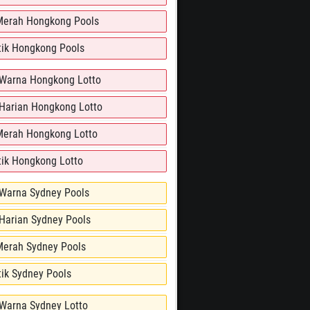
Merah Hongkong Pools
stik Hongkong Pools
 Warna Hongkong Lotto
 Harian Hongkong Lotto
Merah Hongkong Lotto
tik Hongkong Lotto
 Warna Sydney Pools
 Harian Sydney Pools
Merah Sydney Pools
tik Sydney Pools
 Warna Sydney Lotto