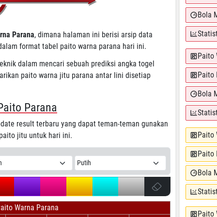
Bola 
Stati
rna Parana
, dimana halaman ini berisi arsip
data
lam format tabel paito warna parana hari ini.
Paito
eknik dalam mencari sebuah prediksi angka togel
Paito
ikan paito warna jitu parana antar lini disetiap
Bola 
Paito Parana
Statis
ate result terbaru yang dapat teman-teman gunakan
Paito
ito jitu untuk hari ini.
Paito
Bola 
Statis
aito Warna Parana
Paito