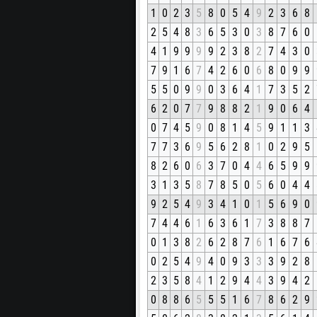
1
0
2
3
5
8
0
5
4
9
2
3
6
8
2
5
4
8
3
6
5
3
0
3
8
7
6
0
4
1
9
9
9
9
2
3
8
2
7
4
3
0
7
9
1
6
7
4
2
6
0
6
8
0
9
9
5
5
0
9
9
0
3
6
4
1
7
3
5
2
6
2
0
7
7
9
8
8
2
1
9
0
6
4
0
7
4
5
9
0
8
1
4
5
9
1
1
3
7
7
3
6
9
5
6
2
8
1
0
2
9
5
8
2
6
0
6
3
7
0
4
4
6
5
9
9
3
1
3
5
8
7
8
5
0
5
6
0
4
4
9
2
5
4
9
3
4
1
0
1
5
6
9
0
7
4
4
6
1
6
3
6
1
7
3
8
8
7
0
1
3
8
2
6
2
8
7
6
1
6
7
6
0
2
5
4
9
4
0
9
3
3
3
9
2
8
2
3
5
8
4
1
2
9
4
4
3
9
4
2
0
8
8
6
5
5
5
1
6
7
8
6
2
9