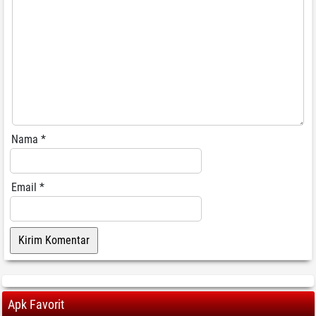
Nama
*
Email
*
Apk Favorit