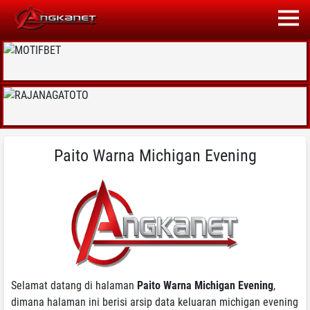
Paito Warna Michigan Evening
Selamat datang di halaman
Paito Warna Michigan Evening
,
dimana halaman ini berisi arsip
data keluaran michigan evening