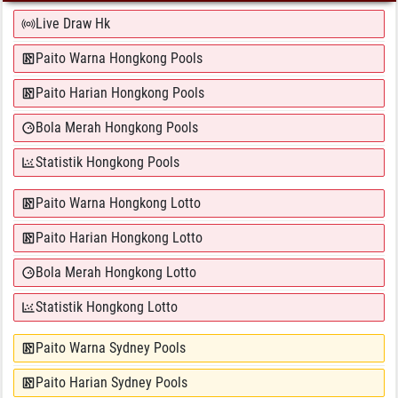
Live Draw Hk
Paito Warna Hongkong Pools
Paito Harian Hongkong Pools
Bola Merah Hongkong Pools
Statistik Hongkong Pools
Paito Warna Hongkong Lotto
Paito Harian Hongkong Lotto
Bola Merah Hongkong Lotto
Statistik Hongkong Lotto
Paito Warna Sydney Pools
Paito Harian Sydney Pools