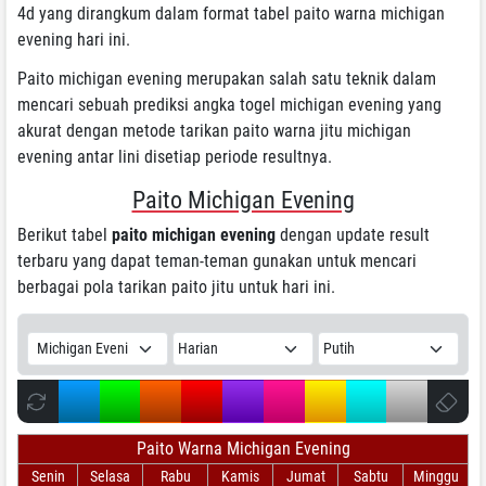
4d
yang dirangkum dalam format tabel paito warna michigan
evening hari ini.
Paito michigan evening merupakan salah satu teknik dalam
mencari sebuah prediksi angka togel michigan evening yang
akurat dengan metode tarikan paito warna jitu michigan
evening antar lini disetiap periode resultnya.
Paito Michigan Evening
Berikut tabel
paito michigan evening
dengan update result
terbaru yang dapat teman-teman gunakan untuk mencari
berbagai pola tarikan paito jitu untuk hari ini.
Paito Warna Michigan Evening
Senin
Selasa
Rabu
Kamis
Jumat
Sabtu
Minggu