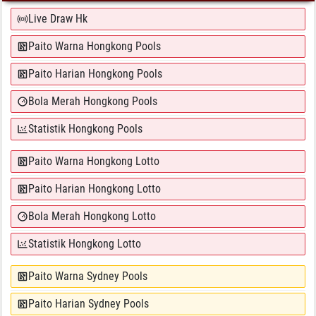
Live Draw Hk
Paito Warna Hongkong Pools
Paito Harian Hongkong Pools
Bola Merah Hongkong Pools
Statistik Hongkong Pools
Paito Warna Hongkong Lotto
Paito Harian Hongkong Lotto
Bola Merah Hongkong Lotto
Statistik Hongkong Lotto
Paito Warna Sydney Pools
Paito Harian Sydney Pools