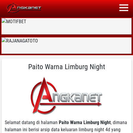
Paito Warna Limburg Night
Selamat datang di halaman
Paito Warna Limburg Night
, dimana
halaman ini berisi arsip
data keluaran limburg night 4d
yang