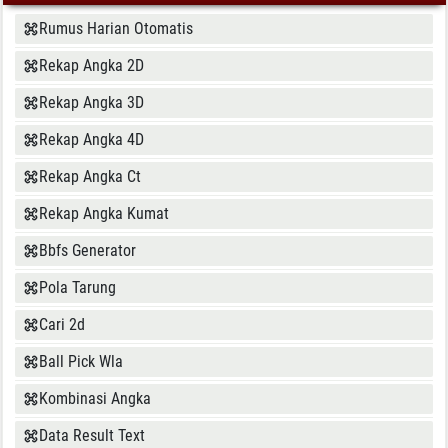
Rumus Harian Otomatis
Rekap Angka 2D
Rekap Angka 3D
Rekap Angka 4D
Rekap Angka Ct
Rekap Angka Kumat
Bbfs Generator
Pola Tarung
Cari 2d
Ball Pick Wla
Kombinasi Angka
Data Result Text