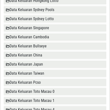
Data Keluaran Hongkong Lotto
Data Keluaran Sydney Pools
Data Keluaran Sydney Lotto
Data Keluaran Singapore
Data Keluaran Cambodia
Data Keluaran Bullseye
Data Keluaran China
Data Keluaran Japan
Data Keluaran Taiwan
Data Keluaran Pcso
Data Keluaran Toto Macau 0
Data Keluaran Toto Macau 1
Data Keluaran Toto Macau 4