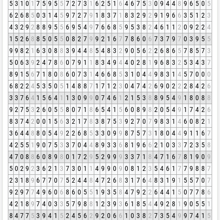
5
3
1
0
1
7
5
9
5
5
7
2
7
3
1
6
2
5
1
6
4
6
7
5
3
0
9
4
4
8
9
6
5
0
5
6
2
6
8
5
0
3
1
4
5
9
7
2
7
9
1
8
3
7
1
8
3
2
9
2
9
1
9
6
6
3
5
1
2
3
4
3
2
9
2
8
8
9
5
5
6
9
5
4
9
7
6
6
8
5
9
5
3
8
2
4
6
1
1
2
0
9
2
2
4
1
5
2
6
8
8
5
0
5
5
0
8
2
7
9
9
2
1
6
7
7
8
6
0
6
7
3
7
9
7
0
3
9
5
5
9
9
8
2
1
6
3
0
8
8
3
9
4
4
8
5
4
8
3
2
9
0
5
6
2
2
6
8
6
5
7
8
5
7
3
5
0
6
3
9
2
4
7
8
6
0
7
9
1
1
8
3
4
9
4
4
0
2
8
1
9
6
8
3
2
5
3
4
3
7
8
9
1
5
6
7
1
8
0
8
6
0
7
3
1
4
6
6
8
5
3
1
0
4
4
9
8
3
1
4
5
7
0
0
0
6
8
2
2
4
5
3
5
0
5
1
4
8
8
7
1
7
1
2
3
0
4
7
4
2
6
9
0
2
2
2
8
4
2
6
3
3
7
6
4
1
5
6
4
1
1
3
0
9
9
0
7
4
6
1
2
1
5
3
8
8
9
5
4
9
1
8
0
8
8
9
2
7
5
3
2
6
0
5
5
8
0
7
1
8
6
5
4
1
5
6
0
8
9
8
2
0
5
4
9
1
7
4
2
6
8
3
7
4
2
0
0
1
5
6
3
2
1
7
8
3
8
7
5
3
9
2
7
0
7
9
8
3
1
4
6
0
8
2
1
3
6
4
4
8
8
0
5
4
9
2
2
6
8
5
3
3
0
9
9
8
7
5
7
3
1
8
0
4
4
9
1
1
6
7
4
2
5
5
1
9
0
7
5
3
3
7
0
4
4
8
9
3
3
6
8
1
9
6
6
2
1
0
3
3
7
2
3
5
8
4
7
0
8
8
6
0
8
9
8
0
1
7
2
9
5
2
9
9
9
3
3
7
1
8
4
7
1
6
7
8
1
9
0
9
5
0
2
9
2
3
6
2
1
3
7
3
0
1
1
4
9
9
0
9
0
8
1
2
3
5
4
6
1
7
7
9
8
8
7
2
3
1
8
9
6
7
7
0
7
5
2
4
4
8
4
7
2
6
8
3
1
7
6
4
8
3
1
9
1
5
5
7
0
7
9
2
9
7
7
4
9
6
0
6
8
6
0
5
5
1
9
3
5
8
4
7
9
2
2
6
4
4
1
5
0
7
7
8
6
4
2
1
8
9
7
4
0
3
3
5
7
9
8
8
1
2
3
9
3
6
1
8
5
4
4
9
2
8
1
9
0
5
5
1
8
4
7
7
5
3
9
4
1
5
2
4
5
6
2
9
2
0
6
6
1
0
3
8
2
7
3
5
4
9
9
7
4
1
5