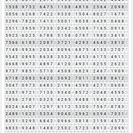
1
5
3
8
2
9
7
5
2
7
6
4
7
5
3
1
1
0
8
8
4
8
1
6
7
2
5
6
4
1
2
0
9
8
8
3
0
5
6
2
6
2
6
8
5
7
4
2
2
4
9
3
3
0
3
1
5
0
4
4
8
0
2
7
9
1
6
7
9
7
3
2
9
6
6
7
8
2
0
2
1
4
1
3
4
5
0
0
1
1
9
0
3
8
2
6
4
3
9
3
0
4
6
8
5
2
5
1
1
2
3
9
5
9
5
7
3
3
0
3
0
3
4
2
6
6
5
0
8
8
7
1
6
5
2
0
9
1
6
7
5
9
2
3
5
6
0
2
5
7
6
7
8
8
7
5
1
5
8
4
0
7
9
7
7
1
9
8
0
8
3
4
1
9
1
7
5
6
6
3
6
1
8
5
4
2
0
8
7
6
3
7
2
1
3
4
2
9
3
3
4
6
4
0
4
3
8
1
0
1
7
1
4
9
4
9
9
3
6
9
2
0
3
4
7
8
0
9
6
6
6
8
7
5
3
4
1
3
3
6
2
7
0
7
7
9
5
4
3
7
0
8
9
5
5
8
6
3
8
2
3
5
3
2
5
8
4
5
3
8
6
1
7
5
3
4
9
1
1
2
0
6
6
8
5
9
9
7
3
1
4
8
9
7
7
4
1
2
0
2
4
9
3
1
4
8
2
5
5
1
2
6
2
3
5
9
7
3
7
1
9
8
5
1
6
5
7
1
0
1
4
5
0
8
8
6
8
2
9
2
2
4
6
7
4
1
9
0
9
9
6
7
1
8
9
2
0
8
3
2
9
4
2
0
2
3
6
9
2
2
7
0
1
1
2
2
9
8
8
7
8
4
1
2
3
5
0
4
7
2
0
9
7
3
1
6
4
8
3
2
2
1
9
6
6
4
5
9
0
9
4
2
7
1
8
0
6
0
8
8
3
3
8
7
6
9
7
2
1
3
7
1
3
0
3
9
3
4
0
4
8
5
7
2
9
2
0
4
8
3
4
5
9
5
5
7
8
5
6
2
2
7
8
1
9
0
3
2
5
7
4
2
6
5
2
9
4
8
8
7
1
9
4
0
4
0
1
0
2
2
8
0
2
4
6
6
4
0
7
7
1
2
9
7
7
6
1
1
2
3
5
3
0
0
0
7
5
6
7
4
8
7
8
3
2
2
4
8
9
8
1
0
2
3
5
5
3
3
4
7
9
0
4
0
4
2
9
6
2
8
6
3
9
4
4
7
0
3
1
4
8
3
5
1
6
5
2
9
5
5
6
8
4
2
6
0
9
6
6
3
5
8
1
8
9
2
1
5
9
5
4
5
7
5
3
6
8
3
3
6
9
3
4
8
3
1
4
8
0
8
2
5
0
2
2
5
7
2
3
5
8
9
1
3
4
2
0
9
9
9