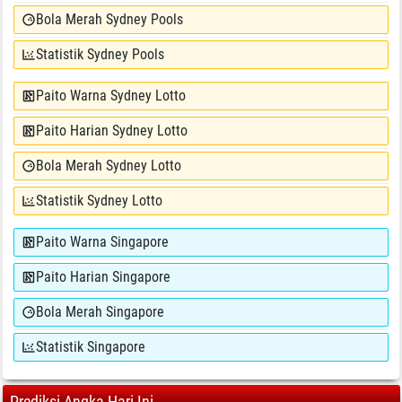
Bola Merah Sydney Pools
Statistik Sydney Pools
Paito Warna Sydney Lotto
Paito Harian Sydney Lotto
Bola Merah Sydney Lotto
Statistik Sydney Lotto
Paito Warna Singapore
Paito Harian Singapore
Bola Merah Singapore
Statistik Singapore
Prediksi Angka Hari Ini