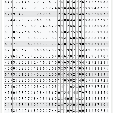
6
4
1
1
2
2
1
4
8
3
7
0
1
2
3
5
9
7
7
5
1
8
7
4
2
2
6
5
1
6
5
6
0
3
3
1
2
5
2
7
9
4
2
1
3
0
9
1
7
8
0
2
4
5
9
8
3
6
6
3
2
7
9
9
9
4
8
5
2
7
8
7
1
9
1
4
2
0
9
9
3
0
8
0
8
8
3
9
2
2
6
2
4
5
9
4
5
7
0
7
2
0
0
6
6
1
2
4
3
7
7
8
0
2
2
0
5
8
9
8
6
9
9
4
4
0
8
3
4
7
8
2
9
3
3
1
5
7
9
7
0
2
7
1
8
3
6
2
3
5
0
3
7
4
2
8
2
0
9
9
1
2
5
5
1
4
7
0
1
1
8
0
9
3
3
8
6
5
0
5
9
9
4
6
1
5
5
2
1
3
4
6
5
1
6
0
4
7
5
3
3
1
0
8
8
6
9
3
1
4
2
4
7
3
1
4
5
8
8
7
8
7
7
2
9
1
0
2
7
9
4
1
6
0
6
9
6
0
8
8
8
1
3
4
7
6
5
1
7
8
0
0
3
6
9
4
8
4
7
2
1
2
7
6
4
0
1
6
5
2
3
0
2
2
4
7
9
1
1
2
8
9
5
0
5
8
4
2
1
3
0
6
0
6
6
9
0
2
3
5
1
3
3
7
1
5
4
4
2
6
7
8
9
2
2
0
0
9
6
6
8
4
6
7
4
2
7
0
3
3
3
5
4
0
4
6
7
9
7
7
0
8
4
5
9
5
1
7
0
7
4
9
4
3
7
3
6
0
8
8
2
4
1
6
7
9
1
5
0
5
6
3
7
9
7
5
4
7
2
9
2
1
2
8
1
4
6
0
0
0
0
2
9
3
3
1
9
8
6
5
7
5
8
3
2
3
1
9
7
7
0
5
9
1
1
8
3
8
7
6
6
4
9
3
3
5
1
6
9
6
4
0
7
7
5
2
0
5
8
4
1
4
5
2
7
9
9
0
3
3
7
4
1
9
1
3
0
7
2
9
8
2
6
0
6
5
3
9
5
5
6
2
6
1
7
0
5
8
2
1
4
0
5
7
3
1
2
9
2
2
7
0
1
6
7
6
2
9
9
9
0
3
4
2
6
9
0
3
1
4
1
1
6
2
8
0
9
5
2
7
8
7
5
3
8
4
7
8
0
8
5
3
0
2
2
6
9
8
4
3
3
6
7
0
7
2
4
1
4
5
7
9
7
6
4
1
3
4
5
9
0
2
8
4
3
9
3
0
7
7
8
4
9
3
3
6
6
0
8
8
4
0
5
1
6
3
2
4
6
1
5
8
6
5
2
2
4
2
1
3
7
8
4
8
3
0
9
1
1
2
3
3
7
8
6
7
2
2
0
2
9
0
9
3
3
3
7
1
0
1
1
4
5
3
8
2
4
0
6
6
8
9
0
2
2
7
4
4
3
7
1
0
9
3
3
6
0
4
1
5
5
0
2
8
1