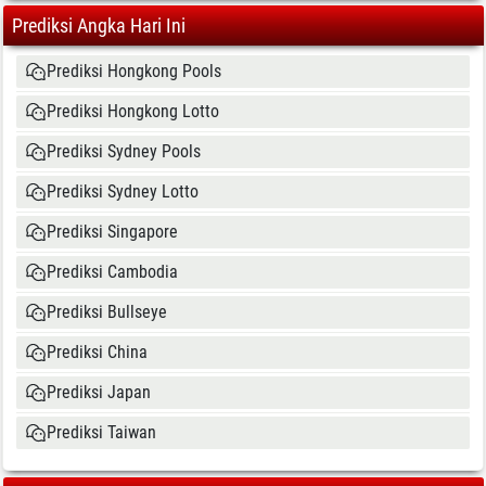
Prediksi Angka Hari Ini
Prediksi Hongkong Pools
Prediksi Hongkong Lotto
Prediksi Sydney Pools
Prediksi Sydney Lotto
Prediksi Singapore
Prediksi Cambodia
Prediksi Bullseye
Prediksi China
Prediksi Japan
Prediksi Taiwan