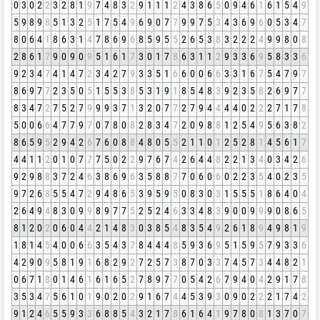
0
3
0
2
2
3
2
8
1
9
7
4
8
3
2
9
1
1
1
2
4
3
8
6
5
0
9
4
6
1
6
1
5
4
9
5
9
8
9
8
5
1
3
2
5
1
7
5
4
9
6
9
0
7
7
9
9
7
5
3
4
3
6
9
6
0
5
3
4
7
8
0
6
4
1
8
6
3
1
4
7
8
6
9
6
8
5
9
5
5
2
6
5
3
8
3
2
2
2
4
9
9
8
0
8
2
8
6
1
7
9
0
9
0
9
5
1
6
1
7
3
0
1
7
8
6
3
1
1
2
9
3
3
6
9
5
8
3
3
6
9
2
3
4
7
4
1
4
7
2
3
4
2
7
9
3
3
5
1
6
6
0
0
6
6
3
3
1
6
7
5
4
7
9
7
8
6
9
7
7
2
3
5
0
5
1
5
5
3
8
5
3
1
9
1
8
5
4
8
3
9
2
3
5
8
2
6
9
7
7
8
3
4
7
2
7
5
2
7
9
9
9
3
7
1
3
2
0
7
7
2
7
9
4
4
4
4
0
2
2
2
7
1
7
8
5
0
0
6
6
4
7
7
9
7
0
7
8
0
8
2
8
3
4
7
2
0
9
8
8
1
2
5
4
9
5
6
3
8
2
8
6
5
9
5
2
9
4
2
6
7
6
0
8
8
4
8
0
5
5
2
1
1
0
1
2
5
2
8
1
4
5
6
1
7
4
4
1
1
2
0
1
0
7
7
7
5
0
2
2
9
7
6
7
4
2
6
4
4
8
2
2
1
3
4
0
3
4
2
6
9
2
9
8
8
3
7
2
4
6
3
8
6
9
6
3
5
8
8
7
7
0
6
0
6
0
2
2
3
5
4
0
2
3
5
9
7
2
6
8
5
5
4
7
2
9
4
8
6
5
3
9
5
9
5
0
8
3
0
3
1
5
5
5
1
8
6
4
0
4
2
6
4
9
4
8
3
0
9
9
8
9
7
7
5
2
5
2
4
6
3
3
4
8
3
9
0
0
9
9
9
0
8
6
5
8
1
2
0
2
0
6
0
4
4
2
1
4
8
3
0
3
8
5
4
8
3
5
4
9
2
6
1
8
9
4
9
8
1
9
1
8
1
4
5
4
0
0
6
6
3
5
4
3
7
8
4
4
4
8
5
9
3
6
9
5
1
5
9
5
7
9
3
3
6
4
2
9
0
9
5
8
1
9
1
6
8
2
9
2
7
2
5
7
3
8
7
0
3
3
7
4
5
7
3
4
4
8
2
1
0
6
7
1
8
0
1
4
6
1
6
1
6
5
2
7
8
9
7
7
0
5
4
2
6
7
9
4
0
4
2
9
1
7
8
3
5
3
4
7
5
6
1
0
1
9
0
2
0
2
9
1
6
7
4
4
5
3
9
3
0
9
0
2
2
2
1
7
4
2
9
1
2
4
6
5
5
9
3
3
6
8
8
5
4
3
2
1
7
8
6
1
6
4
1
9
7
8
0
8
1
3
7
0
7