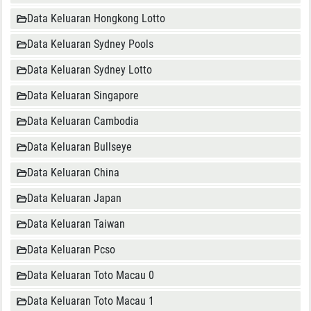
Data Keluaran Hongkong Lotto
Data Keluaran Sydney Pools
Data Keluaran Sydney Lotto
Data Keluaran Singapore
Data Keluaran Cambodia
Data Keluaran Bullseye
Data Keluaran China
Data Keluaran Japan
Data Keluaran Taiwan
Data Keluaran Pcso
Data Keluaran Toto Macau 0
Data Keluaran Toto Macau 1