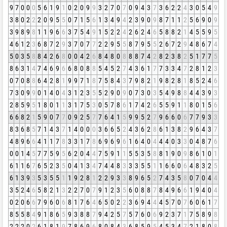
9
7
0
0
0
5
6
1
9
1
0
2
0
9
9
3
2
7
0
7
0
9
4
3
7
3
6
2
2
4
3
0
5
4
9
3
8
0
2
2
2
0
9
5
5
0
7
1
5
6
1
3
4
9
4
2
3
9
0
9
8
7
1
1
2
5
6
9
0
9
3
9
8
9
8
1
1
9
6
6
3
7
5
4
9
1
5
2
2
4
2
6
2
4
6
5
8
8
2
1
4
5
5
9
5
4
6
1
2
3
6
8
7
2
9
3
7
0
7
7
2
2
9
5
5
8
7
9
5
5
2
6
7
2
9
4
8
6
7
4
5
0
3
5
8
8
4
2
6
8
0
0
4
2
6
8
4
8
0
8
8
8
7
4
2
8
2
3
8
2
5
1
7
7
5
8
6
3
1
4
7
4
6
9
6
6
8
0
8
8
5
4
5
2
7
4
3
6
1
7
7
3
3
4
7
2
8
1
2
3
0
7
0
8
8
6
4
2
8
1
9
9
7
1
8
7
5
8
4
3
7
9
8
2
1
9
8
2
8
1
8
5
2
4
6
7
3
0
9
9
0
1
4
0
4
3
1
2
3
5
5
2
9
0
9
0
7
3
0
3
5
4
9
8
8
4
4
3
9
3
2
8
5
9
5
1
8
0
1
1
3
1
7
5
3
0
5
7
8
6
1
7
4
2
6
5
5
9
1
1
8
0
1
5
6
6
6
8
2
1
5
9
0
7
7
0
9
2
5
7
7
6
4
1
5
9
9
5
2
7
9
6
6
0
6
7
7
9
3
3
8
3
6
8
5
7
1
4
3
7
1
4
0
0
0
3
6
6
5
2
4
3
6
2
8
6
1
3
8
2
9
6
4
3
7
4
8
9
6
6
4
1
1
7
8
3
3
1
7
8
6
9
6
9
6
1
6
4
0
4
4
4
0
3
3
0
4
8
7
6
0
0
1
4
5
7
7
5
9
5
6
2
0
4
4
7
5
9
1
1
5
5
3
5
8
8
1
9
0
9
8
6
1
0
1
6
1
1
6
7
6
5
2
3
5
0
4
1
3
4
7
4
4
8
3
3
3
5
5
1
1
6
6
0
6
4
8
3
2
5
6
1
3
9
3
5
3
5
5
1
1
9
2
8
1
2
2
9
3
3
8
9
6
5
2
7
4
3
5
8
0
7
0
4
4
3
5
2
4
6
5
8
2
1
3
2
2
7
0
7
9
1
2
3
5
6
0
8
8
7
8
4
9
6
6
1
9
4
0
4
0
2
0
6
6
7
9
6
0
6
8
1
7
6
4
6
5
0
2
2
3
6
9
4
4
4
5
7
0
7
6
0
6
1
7
8
5
5
8
4
9
1
8
6
5
9
3
8
8
7
9
4
2
5
7
5
7
6
0
6
9
2
3
7
1
7
5
8
9
8
2
2
2
0
2
6
1
8
1
9
7
8
6
9
6
8
0
8
4
3
6
8
5
9
5
4
5
3
4
7
2
1
8
0
8