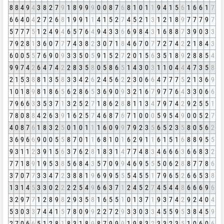
8
8
4
9
4
3
8
2
7
9
1
8
9
9
9
0
0
8
7
6
8
1
0
1
1
9
4
1
5
6
1
6
6
1
7
6
6
4
0
4
2
7
2
6
8
1
9
9
1
1
4
1
5
2
7
4
5
2
1
3
1
2
1
8
9
7
7
7
9
7
5
7
7
7
5
1
2
4
9
4
6
5
7
6
4
9
4
3
3
6
6
9
8
4
3
1
6
8
8
7
3
9
0
3
3
7
9
2
8
1
3
6
0
7
7
7
4
3
8
2
3
0
7
1
8
4
6
7
0
7
7
2
7
4
2
2
1
8
4
3
6
0
0
5
5
7
6
9
0
9
3
3
5
0
5
9
1
5
2
7
2
0
1
5
6
3
5
1
8
9
2
8
8
5
4
9
9
7
4
2
6
4
7
4
2
2
8
3
5
8
0
5
8
6
5
1
4
3
0
3
1
1
0
4
4
4
7
3
5
8
2
1
5
3
8
8
1
3
5
8
3
3
4
2
6
2
4
5
6
2
2
3
0
6
6
4
7
7
7
5
2
1
3
6
9
1
0
1
8
9
8
1
8
6
5
6
2
8
6
5
3
6
9
0
9
3
2
1
6
7
9
7
7
6
4
3
3
0
6
6
7
9
6
6
3
3
5
3
7
1
3
2
5
2
7
1
8
6
2
8
8
1
1
3
4
7
9
7
4
2
9
2
5
5
1
7
8
0
8
8
4
2
6
3
9
1
6
2
5
7
4
6
8
7
6
7
1
0
0
0
5
9
5
4
9
0
0
5
2
7
4
0
8
7
6
1
8
3
2
5
0
1
0
1
1
1
6
0
9
9
7
9
2
3
5
6
5
2
3
5
8
0
5
6
2
3
6
9
6
6
9
0
0
5
5
8
7
0
1
1
6
8
1
0
1
6
2
9
1
1
6
1
5
1
6
8
8
9
5
5
9
3
1
1
2
3
9
1
5
6
3
7
6
2
8
1
8
3
1
4
7
7
4
8
3
4
6
6
6
3
6
6
8
3
2
7
7
1
8
9
1
9
5
3
8
5
6
8
4
3
5
7
0
9
9
4
6
9
5
5
5
0
6
2
8
8
7
7
8
6
3
7
0
7
7
3
3
4
7
2
3
8
8
1
9
6
9
9
5
5
5
4
5
5
1
7
9
6
5
2
6
6
5
3
8
1
3
1
4
5
3
3
0
2
2
2
2
5
4
9
6
6
3
7
1
2
4
5
2
7
4
5
4
4
8
6
6
6
9
6
3
2
9
7
7
1
2
8
9
8
2
9
3
5
8
1
6
5
5
1
0
1
3
7
1
9
3
7
4
2
9
2
4
0
4
5
3
0
3
3
7
4
4
1
5
7
8
0
9
9
2
2
7
2
9
3
3
0
3
3
4
5
5
9
5
3
8
4
5
9
2
7
0
6
6
5
1
2
8
1
8
3
1
8
9
8
7
9
9
9
1
9
8
3
2
3
3
2
3
5
1
0
6
0
6