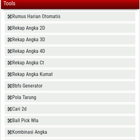
Tools
Rumus Harian Otomatis
Rekap Angka 2D
Rekap Angka 3D
Rekap Angka 4D
Rekap Angka Ct
Rekap Angka Kumat
Bbfs Generator
Pola Tarung
Cari 2d
Ball Pick Wla
Kombinasi Angka