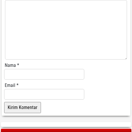
Nama
*
Email
*