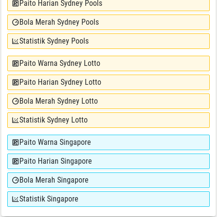
Paito Harian Sydney Pools
Bola Merah Sydney Pools
Statistik Sydney Pools
Paito Warna Sydney Lotto
Paito Harian Sydney Lotto
Bola Merah Sydney Lotto
Statistik Sydney Lotto
Paito Warna Singapore
Paito Harian Singapore
Bola Merah Singapore
Statistik Singapore