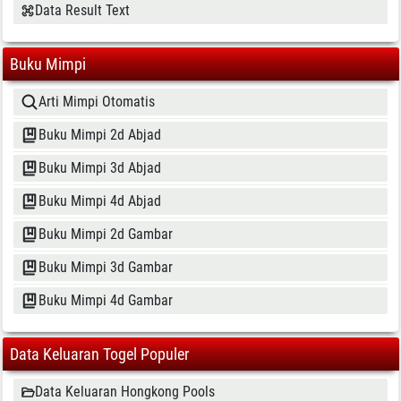
Data Result Text
Buku Mimpi
Arti Mimpi Otomatis
Buku Mimpi 2d Abjad
Buku Mimpi 3d Abjad
Buku Mimpi 4d Abjad
Buku Mimpi 2d Gambar
Buku Mimpi 3d Gambar
Buku Mimpi 4d Gambar
Data Keluaran Togel Populer
Data Keluaran Hongkong Pools