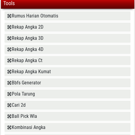
Tools
Rumus Harian Otomatis
Rekap Angka 2D
Rekap Angka 3D
Rekap Angka 4D
Rekap Angka Ct
Rekap Angka Kumat
Bbfs Generator
Pola Tarung
Cari 2d
Ball Pick Wla
Kombinasi Angka