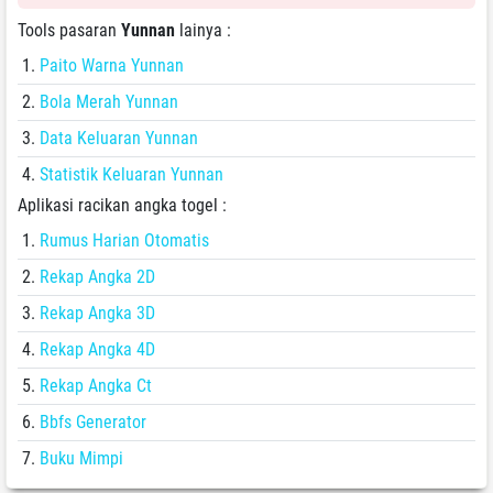
Tools pasaran
Yunnan
lainya :
Paito Warna Yunnan
Bola Merah Yunnan
Data Keluaran Yunnan
Statistik Keluaran Yunnan
Aplikasi racikan angka togel :
Rumus Harian Otomatis
Rekap Angka 2D
Rekap Angka 3D
Rekap Angka 4D
Rekap Angka Ct
Bbfs Generator
Buku Mimpi