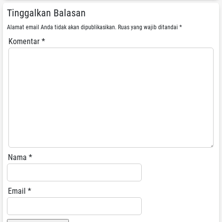
Tinggalkan Balasan
Alamat email Anda tidak akan dipublikasikan.
Ruas yang wajib ditandai
*
Komentar
*
Nama
*
Email
*