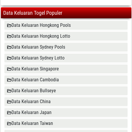
Data Keluaran Togel Populer
Data Keluaran Hongkong Pools
Data Keluaran Hongkong Lotto
Data Keluaran Sydney Pools
Data Keluaran Sydney Lotto
Data Keluaran Singapore
Data Keluaran Cambodia
Data Keluaran Bullseye
Data Keluaran China
Data Keluaran Japan
Data Keluaran Taiwan