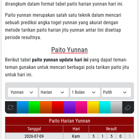
dirangkum dalam format tabel paito harian yunnan hari ini.
Paito yunnan merupakan salah satu teknik dalam mencari
sebuah prediksi angka togel yunnan yang akurat dengan
metode tarikan paito harian jitu yunnan antar lini disetiap
periode resultnya.
Paito Yunnan
Berikut tabel
paito yunnan update hari ini
yang dapat teman-
teman gunakan untuk mencari berbagai pola tarikan paito jitu
untuk hari ini.
Paito Harian Yunnan
Tanggal
Hari
Result
2026-07-09
Kam
5
1
5
0
5