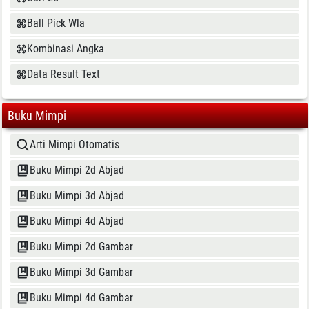
Ball Pick Wla
Kombinasi Angka
Data Result Text
Buku Mimpi
Arti Mimpi Otomatis
Buku Mimpi 2d Abjad
Buku Mimpi 3d Abjad
Buku Mimpi 4d Abjad
Buku Mimpi 2d Gambar
Buku Mimpi 3d Gambar
Buku Mimpi 4d Gambar