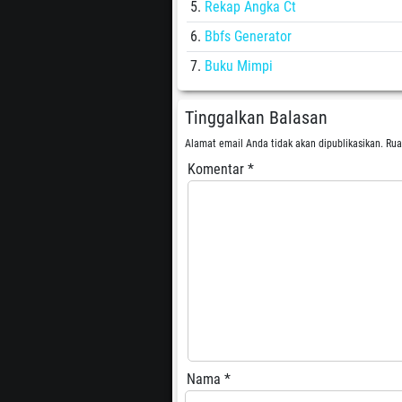
Rekap Angka Ct
Bbfs Generator
Buku Mimpi
Tinggalkan Balasan
Alamat email Anda tidak akan dipublikasikan.
Rua
Komentar
*
Nama
*