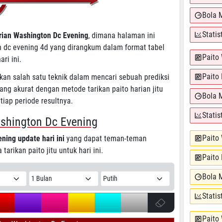
Bola 
Stati
rian Washington Dc Evening
, dimana halaman ini
n dc evening 4d
yang dirangkum dalam format tabel
Paito
ri ini.
Paito
an salah satu teknik dalam mencari sebuah prediksi
ang akurat dengan metode tarikan paito harian jitu
Bola 
tiap periode resultnya.
Statis
shington Dc Evening
Paito
ning update hari ini
yang dapat teman-teman
arikan paito jitu untuk hari ini.
Paito
Bola 
Statis
Paito