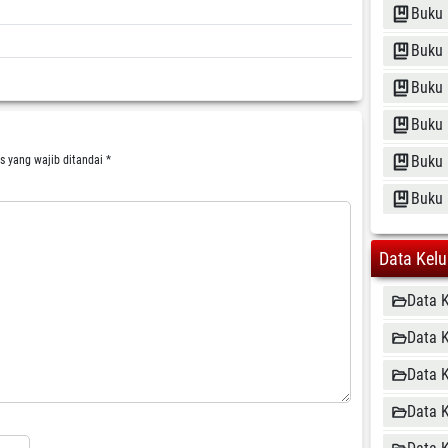
Buku 
Buku 
Buku 
Buku
Buku
s yang wajib ditandai
*
Buku
Data Kelu
Data 
Data 
Data 
Data 