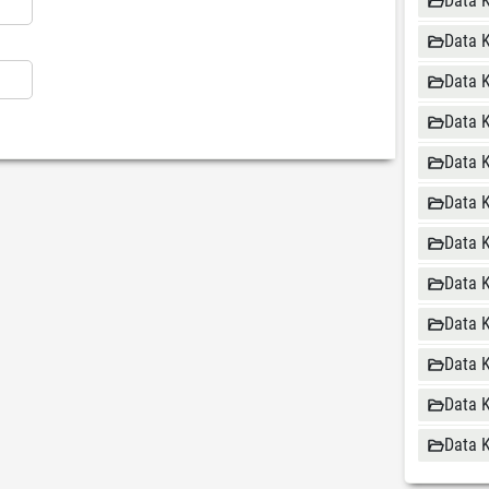
Data 
Data 
Data 
Data 
Data 
Data 
Data 
Data 
Data 
Data 
Data 
Data 