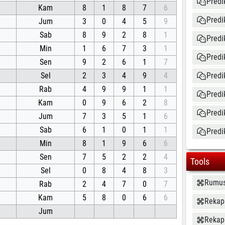
Predi
Kam
8
1
8
7
6
Predi
Jum
3
0
4
5
9
Sab
8
9
2
8
1
Predi
Min
1
6
7
3
1
Predi
Sen
9
2
6
1
7
Sel
2
3
4
9
4
Predi
Rab
4
9
9
1
1
Predi
Kam
0
9
6
2
8
Predi
Jum
7
3
5
1
6
Sab
6
1
0
1
1
Predi
Min
8
1
9
6
6
Sen
7
5
2
2
4
Tools
Sel
0
8
4
8
3
Rumus
Rab
2
4
7
0
7
Kam
5
8
0
6
6
Rekap
Jum
Rekap