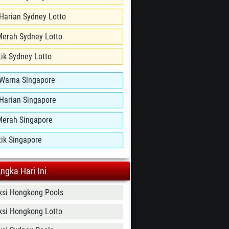
 Harian Sydney Lotto
Merah Sydney Lotto
tik Sydney Lotto
 Warna Singapore
 Harian Singapore
Merah Singapore
tik Singapore
Angka Hari Ini
ksi Hongkong Pools
ksi Hongkong Lotto