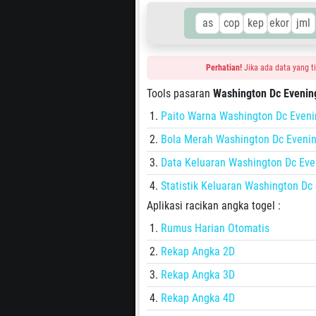
Perhatian!
Jika ada data yang t
Tools pasaran
Washington Dc Evenin
Paito Warna Washington Dc Eveni
Bola Merah Washington Dc Eveni
Data Keluaran Washington Dc Eve
Statistik Keluaran Washington Dc
Aplikasi racikan angka togel :
Rumus Harian Otomatis
Rekap Angka 2D
Rekap Angka 3D
Rekap Angka 4D