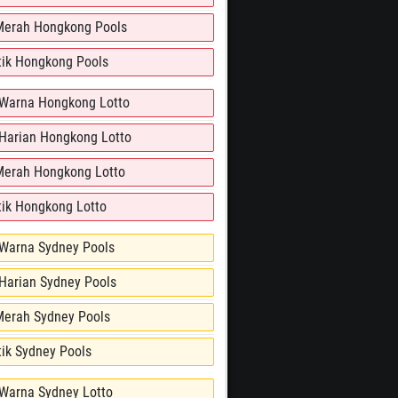
Merah Hongkong Pools
stik Hongkong Pools
 Warna Hongkong Lotto
 Harian Hongkong Lotto
Merah Hongkong Lotto
tik Hongkong Lotto
 Warna Sydney Pools
 Harian Sydney Pools
Merah Sydney Pools
tik Sydney Pools
 Warna Sydney Lotto