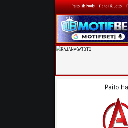
Paito Hk Pools
Paito Hk Lotto
P
Paito Ha