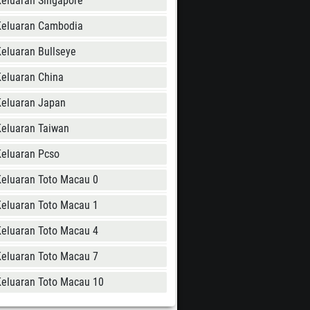
Keluaran Singapore
Keluaran Cambodia
Keluaran Bullseye
Keluaran China
Keluaran Japan
Keluaran Taiwan
Keluaran Pcso
Keluaran Toto Macau 0
Keluaran Toto Macau 1
Keluaran Toto Macau 4
Keluaran Toto Macau 7
Keluaran Toto Macau 10