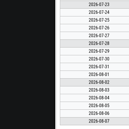
2026-07-23
2026-07-24
2026-07-25
2026-07-26
2026-07-27
2026-07-28
2026-07-29
2026-07-30
2026-07-31
2026-08-01
2026-08-02
2026-08-03
2026-08-04
2026-08-05
2026-08-06
2026-08-07