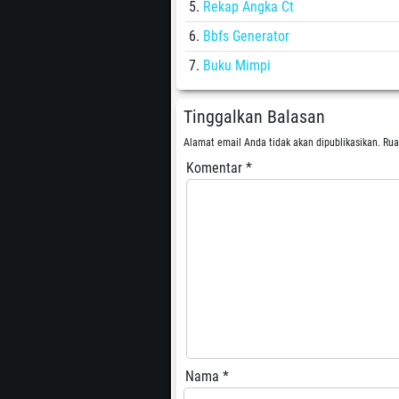
Rekap Angka Ct
Bbfs Generator
Buku Mimpi
Tinggalkan Balasan
Alamat email Anda tidak akan dipublikasikan.
Rua
Komentar
*
Nama
*