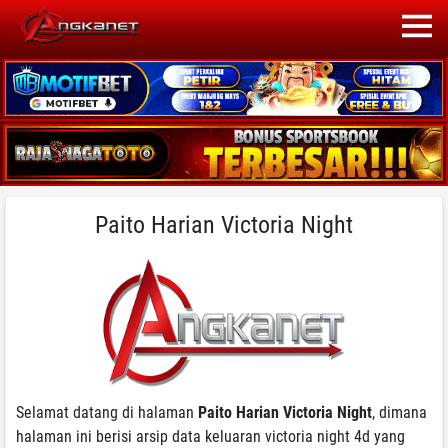
Paito Harian Victoria Night
Selamat datang di halaman
Paito Harian Victoria Night
, dimana
halaman ini berisi arsip
data keluaran victoria night 4d
yang