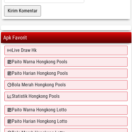
Apk Favorit
Live Draw Hk
Paito Warna Hongkong Pools
Paito Harian Hongkong Pools
Bola Merah Hongkong Pools
Statistik Hongkong Pools
Paito Warna Hongkong Lotto
Paito Harian Hongkong Lotto