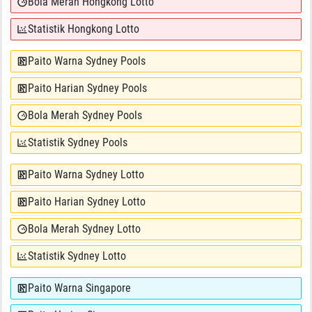
Bola Merah Hongkong Lotto
Statistik Hongkong Lotto
Paito Warna Sydney Pools
Paito Harian Sydney Pools
Bola Merah Sydney Pools
Statistik Sydney Pools
Paito Warna Sydney Lotto
Paito Harian Sydney Lotto
Bola Merah Sydney Lotto
Statistik Sydney Lotto
Paito Warna Singapore