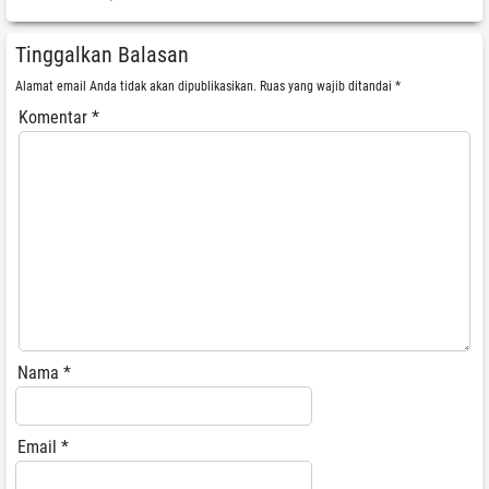
Tinggalkan Balasan
Alamat email Anda tidak akan dipublikasikan.
Ruas yang wajib ditandai
*
Komentar
*
Nama
*
Email
*