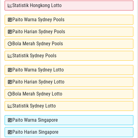
Statistik Hongkong Lotto
Paito Warna Sydney Pools
Paito Harian Sydney Pools
Bola Merah Sydney Pools
Statistik Sydney Pools
Paito Warna Sydney Lotto
Paito Harian Sydney Lotto
Bola Merah Sydney Lotto
Statistik Sydney Lotto
Paito Warna Singapore
Paito Harian Singapore