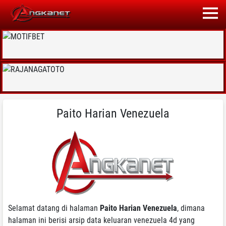
Paito Harian Venezuela
Selamat datang di halaman
Paito Harian Venezuela
, dimana
halaman ini berisi arsip
data keluaran venezuela 4d
yang