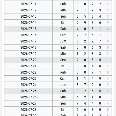
2026-07-11
Sab
3
0
7
2
9
2026-07-12
Min
7
1
9
3
3
2026-07-13
Sen
8
5
8
4
3
2026-07-14
Sel
9
9
3
6
9
2026-07-15
Rab
4
0
3
1
4
2026-07-16
Kam
2
7
6
1
7
2026-07-17
Jum
5
2
2
7
9
2026-07-18
Sab
0
0
6
3
9
2026-07-19
Min
1
2
8
3
2
2026-07-20
Sen
2
0
5
5
1
2026-07-21
Sel
0
8
4
8
3
2026-07-22
Rab
3
8
7
1
8
2026-07-23
Kam
1
1
4
9
4
2026-07-24
Jum
3
7
9
0
9
2026-07-25
Sab
3
2
6
5
2
2026-07-26
Min
4
2
1
0
1
2026-07-27
Sen
7
4
4
0
4
2026-07-28
Sel
5
6
8
0
8
2026-07-29
Rab
6
8
6
2
8