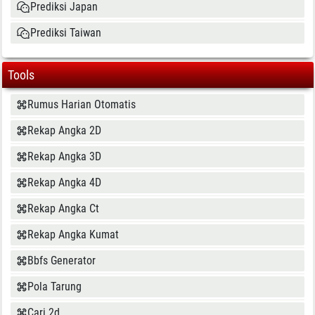
Prediksi Japan
Prediksi Taiwan
Tools
Rumus Harian Otomatis
Rekap Angka 2D
Rekap Angka 3D
Rekap Angka 4D
Rekap Angka Ct
Rekap Angka Kumat
Bbfs Generator
Pola Tarung
Cari 2d