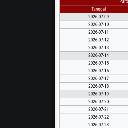
Pait
Tanggal
2026-07-09
2026-07-10
2026-07-11
2026-07-12
2026-07-13
2026-07-14
2026-07-15
2026-07-16
2026-07-17
2026-07-18
2026-07-19
2026-07-20
2026-07-21
2026-07-22
2026-07-23