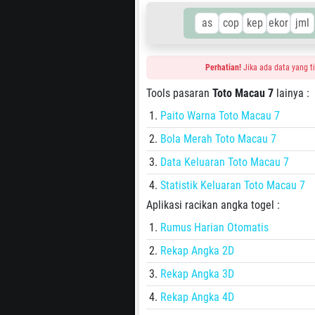
Perhatian!
Jika ada data yang t
Tools pasaran
Toto Macau 7
lainya :
Paito Warna Toto Macau 7
Bola Merah Toto Macau 7
Data Keluaran Toto Macau 7
Statistik Keluaran Toto Macau 7
Aplikasi racikan angka togel :
Rumus Harian Otomatis
Rekap Angka 2D
Rekap Angka 3D
Rekap Angka 4D