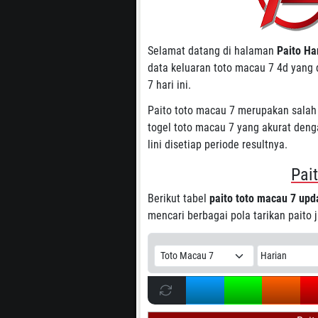
Selamat datang di halaman
Paito Ha
data keluaran toto macau 7 4d
yang d
7 hari ini.
Paito toto macau 7 merupakan salah 
togel toto macau 7 yang akurat denga
lini disetiap periode resultnya.
Pai
Berikut tabel
paito toto macau 7 upda
mencari berbagai pola tarikan paito ji