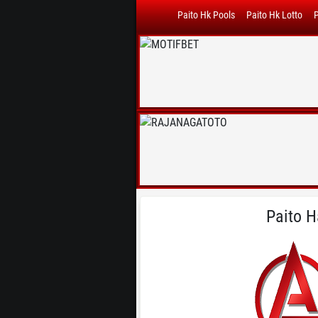
Paito Hk Pools
Paito Hk Lotto
P
Paito H