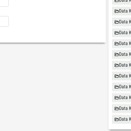
Data 
Data 
Data 
Data 
Data 
Data 
Data 
Data 
Data 
Data 
Data 
Data 