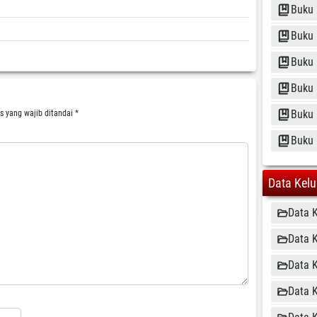
Buku 
Buku 
Buku 
Buku
Buku
s yang wajib ditandai
*
Buku
Data Kelu
Data 
Data 
Data 
Data 