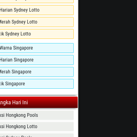
 Harian Sydney Lotto
Merah Sydney Lotto
tik Sydney Lotto
 Warna Singapore
 Harian Singapore
Merah Singapore
tik Singapore
Angka Hari Ini
ksi Hongkong Pools
ksi Hongkong Lotto