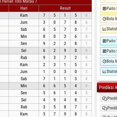
o Harian Toto Macau 7
Hari
Result
Paito
Kam
7
5
1
5
6
Bola 
Jum
3
0
7
8
6
Statis
Sab
6
5
7
0
7
Min
8
0
3
6
9
Paito
Sen
9
2
2
8
1
Sel
6
2
9
0
9
Paito
Rab
9
3
7
2
9
Bola 
Kam
2
3
1
5
6
Statis
Jum
1
0
3
0
3
Sab
7
1
1
3
4
Min
6
6
5
4
9
Prediksi 
Sen
5
6
1
4
5
Predi
Sel
4
9
4
8
3
Rab
3
5
8
7
6
Predi
Kam
3
7
9
8
8