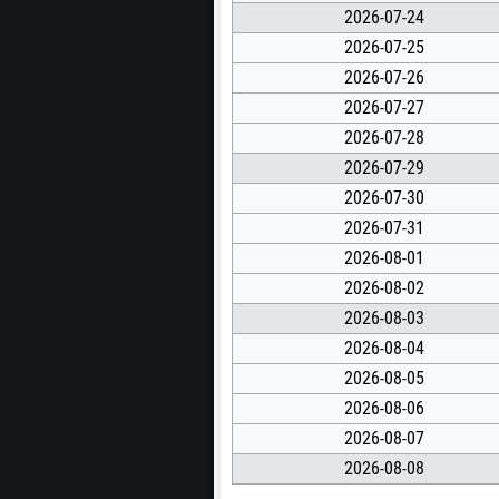
2026-07-24
2026-07-25
2026-07-26
2026-07-27
2026-07-28
2026-07-29
2026-07-30
2026-07-31
2026-08-01
2026-08-02
2026-08-03
2026-08-04
2026-08-05
2026-08-06
2026-08-07
2026-08-08