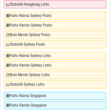
Statistik Hongkong Lotto
Paito Warna Sydney Pools
Paito Harian Sydney Pools
Bola Merah Sydney Pools
Statistik Sydney Pools
Paito Warna Sydney Lotto
Paito Harian Sydney Lotto
Bola Merah Sydney Lotto
Statistik Sydney Lotto
Paito Warna Singapore
Paito Harian Singapore