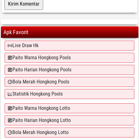
Apk Favorit
Live Draw Hk
Paito Warna Hongkong Pools
Paito Harian Hongkong Pools
Bola Merah Hongkong Pools
Statistik Hongkong Pools
Paito Warna Hongkong Lotto
Paito Harian Hongkong Lotto
Bola Merah Hongkong Lotto