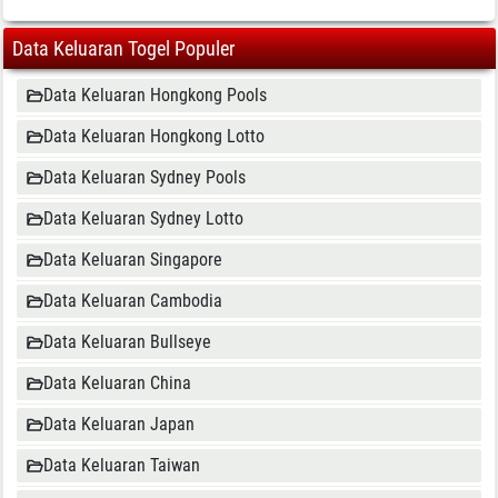
Data Keluaran Togel Populer
Data Keluaran Hongkong Pools
Data Keluaran Hongkong Lotto
Data Keluaran Sydney Pools
Data Keluaran Sydney Lotto
Data Keluaran Singapore
Data Keluaran Cambodia
Data Keluaran Bullseye
Data Keluaran China
Data Keluaran Japan
Data Keluaran Taiwan