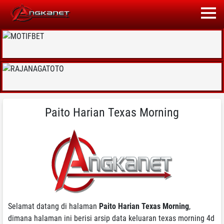
Paito Harian Texas Morning
Selamat datang di halaman
Paito Harian Texas Morning
,
dimana halaman ini berisi arsip
data keluaran texas morning 4d