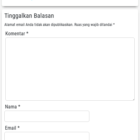
Tinggalkan Balasan
Alamat email Anda tidak akan dipublikasikan.
Ruas yang wajib ditandai
*
Komentar
*
Nama
*
Email
*