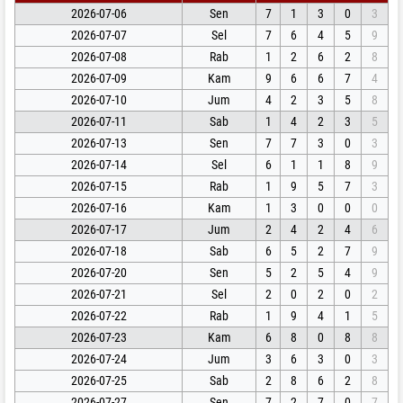
2026-07-06
Sen
7
1
3
0
3
2026-07-07
Sel
7
6
4
5
9
2026-07-08
Rab
1
2
6
2
8
2026-07-09
Kam
9
6
6
7
4
2026-07-10
Jum
4
2
3
5
8
2026-07-11
Sab
1
4
2
3
5
2026-07-13
Sen
7
7
3
0
3
2026-07-14
Sel
6
1
1
8
9
2026-07-15
Rab
1
9
5
7
3
2026-07-16
Kam
1
3
0
0
0
2026-07-17
Jum
2
4
2
4
6
2026-07-18
Sab
6
5
2
7
9
2026-07-20
Sen
5
2
5
4
9
2026-07-21
Sel
2
0
2
0
2
2026-07-22
Rab
1
9
4
1
5
2026-07-23
Kam
6
8
0
8
8
2026-07-24
Jum
3
6
3
0
3
2026-07-25
Sab
2
8
6
2
8
2026-07-27
Sen
7
2
7
0
7