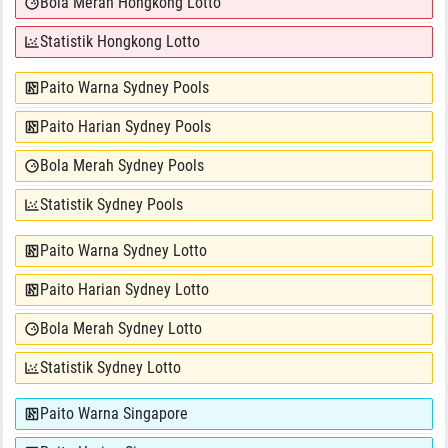
Bola Merah Hongkong Lotto
Statistik Hongkong Lotto
Paito Warna Sydney Pools
Paito Harian Sydney Pools
Bola Merah Sydney Pools
Statistik Sydney Pools
Paito Warna Sydney Lotto
Paito Harian Sydney Lotto
Bola Merah Sydney Lotto
Statistik Sydney Lotto
Paito Warna Singapore