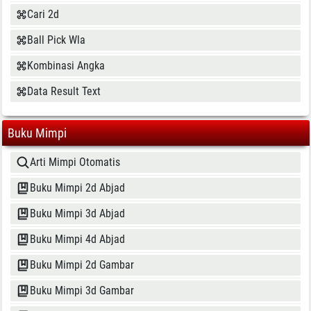
Cari 2d
Ball Pick Wla
Kombinasi Angka
Data Result Text
Buku Mimpi
Arti Mimpi Otomatis
Buku Mimpi 2d Abjad
Buku Mimpi 3d Abjad
Buku Mimpi 4d Abjad
Buku Mimpi 2d Gambar
Buku Mimpi 3d Gambar