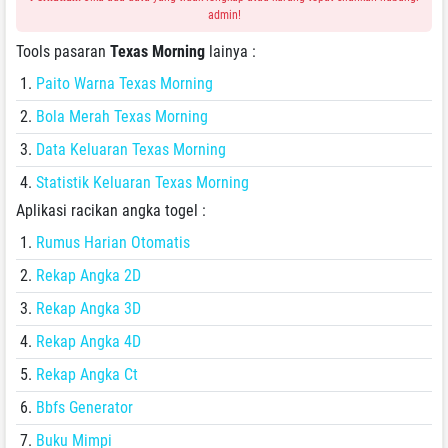
admin!
Tools pasaran
Texas Morning
lainya :
Paito Warna Texas Morning
Bola Merah Texas Morning
Data Keluaran Texas Morning
Statistik Keluaran Texas Morning
Aplikasi racikan angka togel :
Rumus Harian Otomatis
Rekap Angka 2D
Rekap Angka 3D
Rekap Angka 4D
Rekap Angka Ct
Bbfs Generator
Buku Mimpi