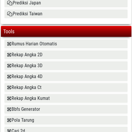
Prediksi Japan
Prediksi Taiwan
Tools
Rumus Harian Otomatis
Rekap Angka 2D
Rekap Angka 3D
Rekap Angka 4D
Rekap Angka Ct
Rekap Angka Kumat
Bbfs Generator
Pola Tarung
Cari 2d