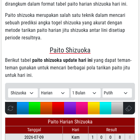
dirangkum dalam format tabel paito harian shizuoka hari ini.
Paito shizuoka merupakan salah satu teknik dalam mencari
sebuah prediksi angka togel shizuoka yang akurat dengan
metode tarikan paito harian jitu shizuoka antar lini disetiap
periode resultnya.
Paito Shizuoka
Berikut tabel
paito shizuoka update hari ini
yang dapat teman-
teman gunakan untuk mencari berbagai pola tarikan paito jitu
untuk hari ini.
Paito Harian Shizuoka
Tanggal
Hari
Result
2026-07-09
Kam
1
0
0
8
8