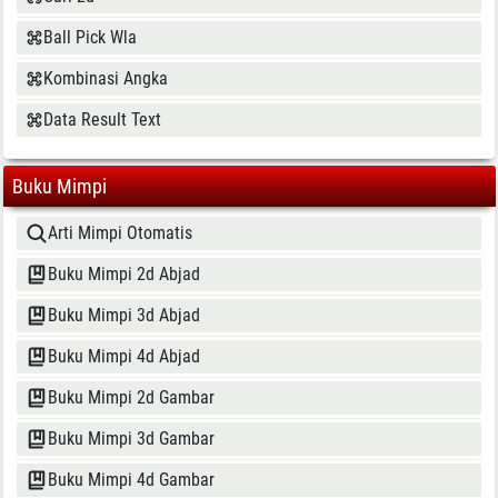
Ball Pick Wla
Kombinasi Angka
Data Result Text
Buku Mimpi
Arti Mimpi Otomatis
Buku Mimpi 2d Abjad
Buku Mimpi 3d Abjad
Buku Mimpi 4d Abjad
Buku Mimpi 2d Gambar
Buku Mimpi 3d Gambar
Buku Mimpi 4d Gambar