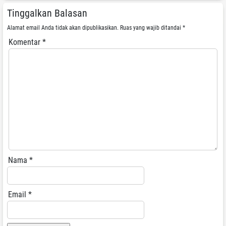
Tinggalkan Balasan
Alamat email Anda tidak akan dipublikasikan.
Ruas yang wajib ditandai
*
Komentar
*
Nama
*
Email
*