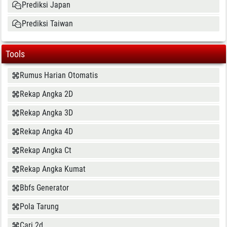
Prediksi Japan
Prediksi Taiwan
Tools
Rumus Harian Otomatis
Rekap Angka 2D
Rekap Angka 3D
Rekap Angka 4D
Rekap Angka Ct
Rekap Angka Kumat
Bbfs Generator
Pola Tarung
Cari 2d