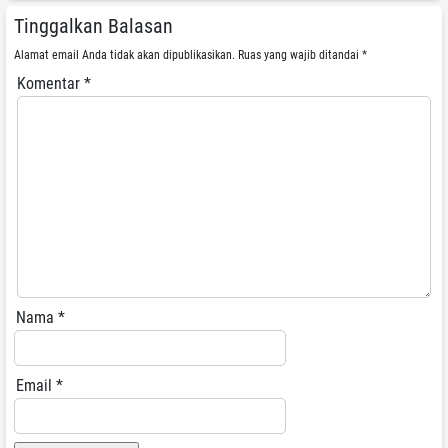
Tinggalkan Balasan
Alamat email Anda tidak akan dipublikasikan.
Ruas yang wajib ditandai
*
Komentar
*
Nama
*
Email
*