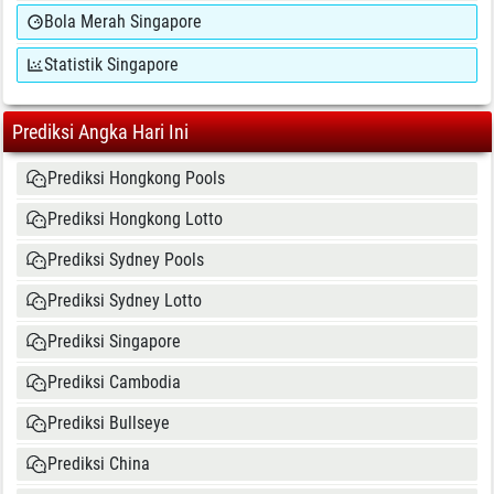
Bola Merah Singapore
Statistik Singapore
Prediksi Angka Hari Ini
Prediksi Hongkong Pools
Prediksi Hongkong Lotto
Prediksi Sydney Pools
Prediksi Sydney Lotto
Prediksi Singapore
Prediksi Cambodia
Prediksi Bullseye
Prediksi China