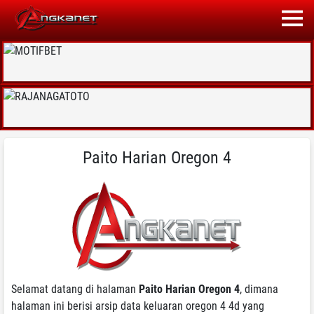
Paito Harian Oregon 4
Selamat datang di halaman
Paito Harian Oregon 4
, dimana
halaman ini berisi arsip
data keluaran oregon 4 4d
yang