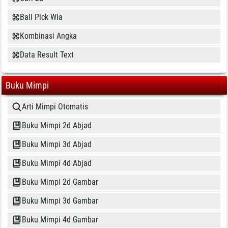
Ball Pick Wla
Kombinasi Angka
Data Result Text
Buku Mimpi
Arti Mimpi Otomatis
Buku Mimpi 2d Abjad
Buku Mimpi 3d Abjad
Buku Mimpi 4d Abjad
Buku Mimpi 2d Gambar
Buku Mimpi 3d Gambar
Buku Mimpi 4d Gambar