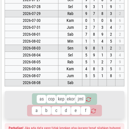
2026-07-28
Sel
9
3
1
9
1
2026-07-29
Rab
9
7
8
3
2
2026-07-30
Kam
0
1
0
6
6
2026-07-31
Jum
2
7
3
4
7
2026-08-01
Sab
7
8
9
2
2
2026-08-02
Min
1
1
4
5
9
2026-08-03
Sen
9
8
1
2
3
2026-08-04
Sel
5
9
1
3
4
2026-08-05
Rab
5
1
2
7
9
2026-08-06
Kam
4
8
3
5
8
2026-08-07
Jum
5
5
1
8
9
2026-08-08
Sab
Perhatian!
Jika ada data yang tidak lengkap atau kurang tepat silahkan hubungi