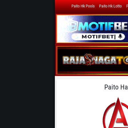
Paito Hk Pools
Paito Hk Lotto
P
Paito Ha