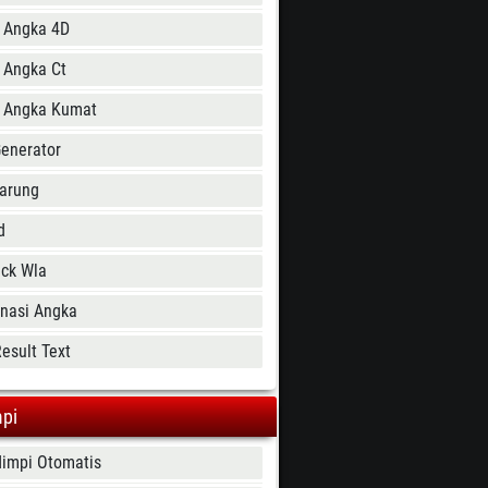
 Angka 4D
 Angka Ct
 Angka Kumat
Generator
Tarung
d
ick Wla
nasi Angka
esult Text
pi
Mimpi Otomatis