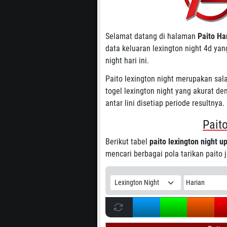
Selamat datang di halaman
Paito Ha
data keluaran lexington night 4d
yang
night hari ini.
Paito lexington night merupakan sal
togel lexington night yang akurat den
antar lini disetiap periode resultnya.
Pait
Berikut tabel
paito lexington night up
mencari berbagai pola tarikan paito ji