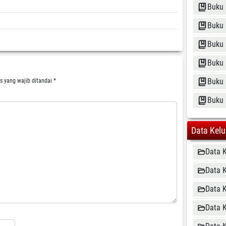
Buku 
Buku 
Buku 
Buku
Buku
s yang wajib ditandai
*
Buku
Data Kelu
Data 
Data 
Data 
Data 