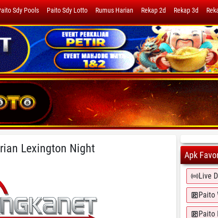
aito Sdy Pools
Paito Sdy Lotto
Rumus Harian
Rekap 2d
Rekap 3d
Rek
rian Lexington Night
Apk Favor
Live 
Paito
Paito