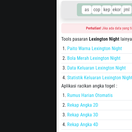
Perhatian!
Jika ada data yang t
Tools pasaran
Lexington Night
lainya
Paito Warna Lexington Night
Bola Merah Lexington Night
Data Keluaran Lexington Night
Statistik Keluaran Lexington Nigh
Aplikasi racikan angka togel :
Rumus Harian Otomatis
Rekap Angka 2D
Rekap Angka 3D
Rekap Angka 4D