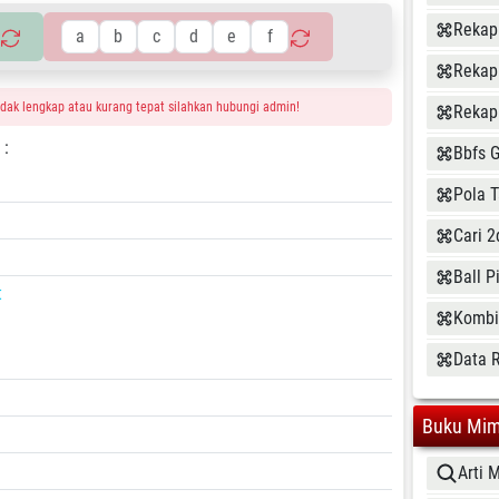
Rekap
Rekap
idak lengkap atau kurang tepat silahkan hubungi admin!
Rekap
 :
Bbfs 
Pola 
Cari 2
Ball P
t
Kombi
Data R
Buku Mim
Arti 