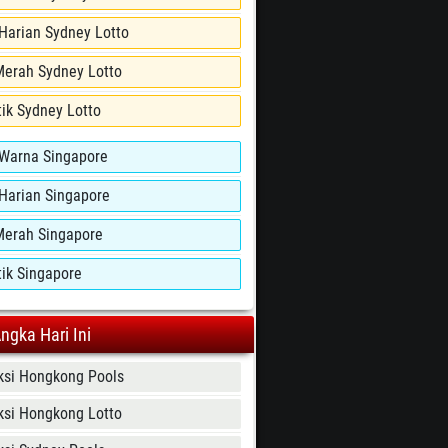
 Harian Sydney Lotto
Merah Sydney Lotto
tik Sydney Lotto
 Warna Singapore
 Harian Singapore
Merah Singapore
tik Singapore
Angka Hari Ini
ksi Hongkong Pools
ksi Hongkong Lotto