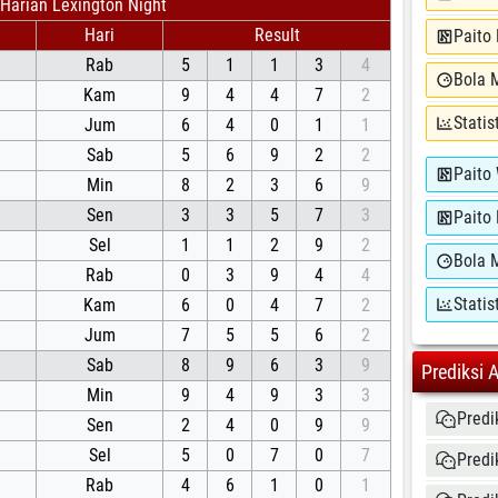
 Harian Lexington Night
Hari
Result
Paito
Rab
5
1
1
3
4
Bola 
Kam
9
4
4
7
2
Statis
Jum
6
4
0
1
1
Sab
5
6
9
2
2
Paito
Min
8
2
3
6
9
Sen
3
3
5
7
3
Paito
Sel
1
1
2
9
2
Bola 
Rab
0
3
9
4
4
Statis
Kam
6
0
4
7
2
Jum
7
5
5
6
2
Sab
8
9
6
3
9
Prediksi 
Min
9
4
9
3
3
Predi
Sen
2
4
0
9
9
Sel
5
0
7
0
7
Predi
Rab
4
6
1
0
1