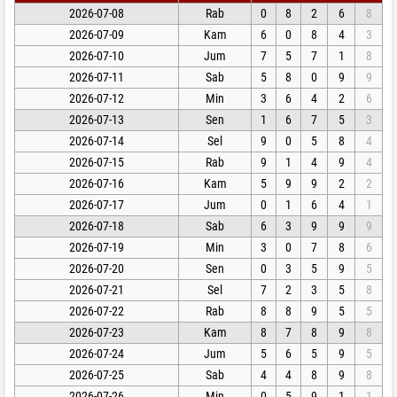
2026-07-08
Rab
0
8
2
6
8
2026-07-09
Kam
6
0
8
4
3
2026-07-10
Jum
7
5
7
1
8
2026-07-11
Sab
5
8
0
9
9
2026-07-12
Min
3
6
4
2
6
2026-07-13
Sen
1
6
7
5
3
2026-07-14
Sel
9
0
5
8
4
2026-07-15
Rab
9
1
4
9
4
2026-07-16
Kam
5
9
9
2
2
2026-07-17
Jum
0
1
6
4
1
2026-07-18
Sab
6
3
9
9
9
2026-07-19
Min
3
0
7
8
6
2026-07-20
Sen
0
3
5
9
5
2026-07-21
Sel
7
2
3
5
8
2026-07-22
Rab
8
8
9
5
5
2026-07-23
Kam
8
7
8
9
8
2026-07-24
Jum
5
6
5
9
5
2026-07-25
Sab
4
4
8
9
8
2026-07-26
Min
0
5
9
1
1