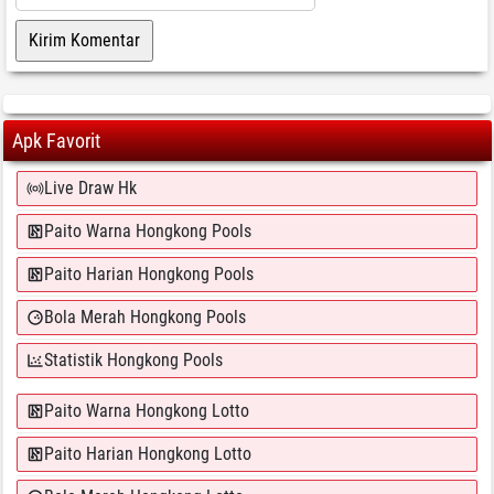
Apk Favorit
Live Draw Hk
Paito Warna Hongkong Pools
Paito Harian Hongkong Pools
Bola Merah Hongkong Pools
Statistik Hongkong Pools
Paito Warna Hongkong Lotto
Paito Harian Hongkong Lotto