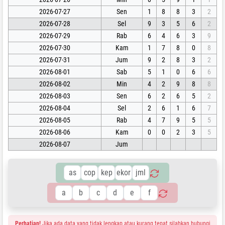
2026-07-27
Sen
1
8
8
3
2
2026-07-28
Sel
9
3
5
6
2
2026-07-29
Rab
6
4
6
3
9
2026-07-30
Kam
1
7
8
0
8
2026-07-31
Jum
9
2
8
3
2
2026-08-01
Sab
5
1
0
6
6
2026-08-02
Min
4
2
9
8
8
2026-08-03
Sen
6
2
6
5
2
2026-08-04
Sel
2
6
1
6
7
2026-08-05
Rab
4
7
9
5
5
2026-08-06
Kam
0
0
2
3
5
2026-08-07
Jum
Perhatian!
Jika ada data yang tidak lengkap atau kurang tepat silahkan hubungi