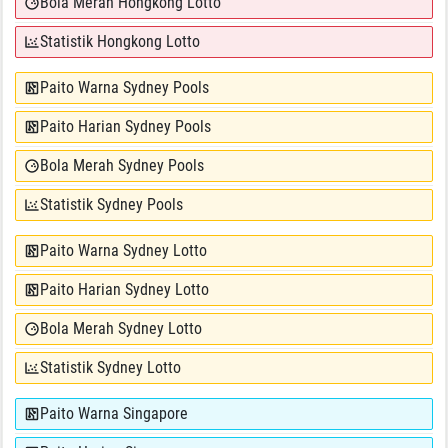
Bola Merah Hongkong Lotto
Statistik Hongkong Lotto
Paito Warna Sydney Pools
Paito Harian Sydney Pools
Bola Merah Sydney Pools
Statistik Sydney Pools
Paito Warna Sydney Lotto
Paito Harian Sydney Lotto
Bola Merah Sydney Lotto
Statistik Sydney Lotto
Paito Warna Singapore