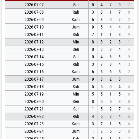
2026-07-07
Sel
5
4
7
0
7
2026-07-08
Rab
3
8
1
7
8
2026-07-09
Kam
6
8
0
2
2
2026-07-10
Jum
9
5
4
4
8
2026-07-11
Sab
7
1
1
8
9
2026-07-12
Min
8
8
2
8
1
2026-07-13
Sen
0
3
9
4
4
2026-07-14
Sel
0
4
6
3
9
2026-07-15
Rab
3
7
8
4
3
2026-07-16
Kam
6
6
6
5
2
2026-07-17
Jum
9
8
2
8
1
2026-07-18
Sab
5
5
0
4
4
2026-07-19
Min
5
5
1
5
6
2026-07-20
Sen
8
0
5
3
8
2026-07-21
Sel
1
5
2
7
9
2026-07-22
Rab
4
5
2
4
6
2026-07-23
Kam
3
7
1
5
6
2026-07-24
Jum
1
8
5
3
8
2026-07-25
Sab
2
3
1
6
7