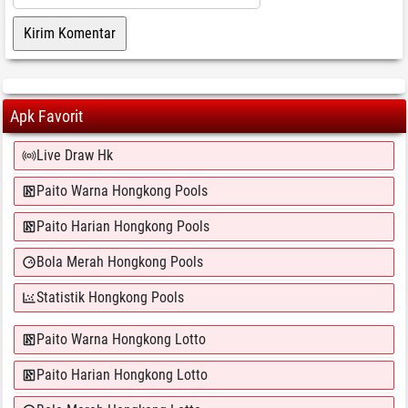
Apk Favorit
Live Draw Hk
Paito Warna Hongkong Pools
Paito Harian Hongkong Pools
Bola Merah Hongkong Pools
Statistik Hongkong Pools
Paito Warna Hongkong Lotto
Paito Harian Hongkong Lotto