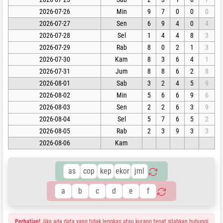
2026-07-26
Min
9
7
0
0
0
2026-07-27
Sen
6
9
4
0
4
2026-07-28
Sel
1
4
4
8
3
2026-07-29
Rab
8
0
2
1
3
2026-07-30
Kam
8
3
6
4
1
2026-07-31
Jum
8
8
6
2
8
2026-08-01
Sab
3
2
4
5
9
2026-08-02
Min
5
6
6
9
6
2026-08-03
Sen
2
2
6
3
9
2026-08-04
Sel
5
7
6
5
2
2026-08-05
Rab
2
3
9
3
3
2026-08-06
Kam
Perhatian!
Jika ada data yang tidak lengkap atau kurang tepat silahkan hubungi