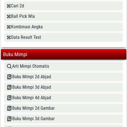
Cari 2d
Ball Pick Wla
Kombinasi Angka
Data Result Text
Buku Mimpi
Arti Mimpi Otomatis
Buku Mimpi 2d Abjad
Buku Mimpi 3d Abjad
Buku Mimpi 4d Abjad
Buku Mimpi 2d Gambar
Buku Mimpi 3d Gambar