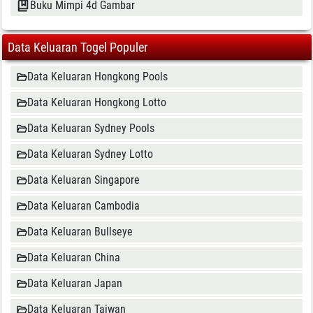
Buku Mimpi 4d Gambar
Data Keluaran Togel Populer
Data Keluaran Hongkong Pools
Data Keluaran Hongkong Lotto
Data Keluaran Sydney Pools
Data Keluaran Sydney Lotto
Data Keluaran Singapore
Data Keluaran Cambodia
Data Keluaran Bullseye
Data Keluaran China
Data Keluaran Japan
Data Keluaran Taiwan