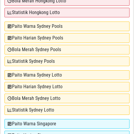
Bola Merah Hongkong Lotto
Statistik Hongkong Lotto
Paito Warna Sydney Pools
Paito Harian Sydney Pools
Bola Merah Sydney Pools
Statistik Sydney Pools
Paito Warna Sydney Lotto
Paito Harian Sydney Lotto
Bola Merah Sydney Lotto
Statistik Sydney Lotto
Paito Warna Singapore