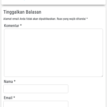
Tinggalkan Balasan
Alamat email Anda tidak akan dipublikasikan.
Ruas yang wajib ditandai
*
Komentar
*
Nama
*
Email
*