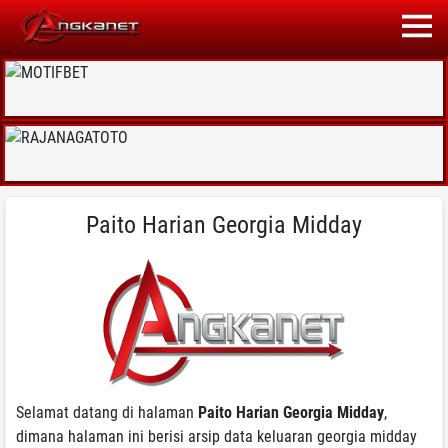
Paito Harian Georgia Midday
Selamat datang di halaman
Paito Harian Georgia Midday
,
dimana halaman ini berisi arsip
data keluaran georgia midday