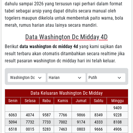
dahulu sampai 2026 yang tersusun rapi perhari dalam format
tabel sebagai arsip yang dapat ditulis secara manual oleh
togelers maupun dikelola untuk membentuk paito warna, bola
merah, rumus harian atau lainya secara mandiri.
Data Washington Dc Midday 4D
Berikut
data washington dc midday 4d
yang kami sajikan dan
result terbaru akan otomatis ditambahkan secara realtime jika
result pasaran washington dc midday hari ini telah keluar.
Data Keluaran Washington Dc Midday
Senin
Selasa
Rabu
Kamis
Jumat
Sabtu
Minggu
9409
6063
4074
9587
7766
9866
8349
9228
5094
7732
7733
7002
9174
4333
8108
6518
0015
5283
7463
0803
9666
4906