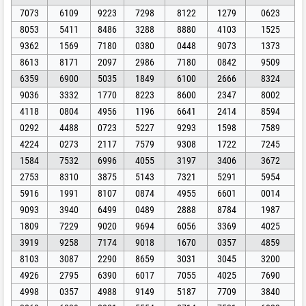
7073
6109
9223
7298
8122
1279
0623
8053
5411
8486
3288
8880
4103
1525
9362
1569
7180
0380
0448
9073
1373
8613
8171
2097
2986
7180
0842
9509
6359
6900
5035
1849
6100
2666
8324
9036
3332
1770
8223
8600
2347
8002
4118
0804
4956
1196
6641
2414
8594
0292
4488
0723
5227
9293
1598
7589
4224
0273
2117
7579
9308
1722
7245
1584
7532
6996
4055
3197
3406
3672
2753
8310
3875
5143
7321
5291
5954
5916
1991
8107
0874
4955
6601
0014
9093
3940
6499
0489
2888
8784
1987
1809
7229
9020
9694
6056
3369
4025
3919
9258
7174
9018
1670
0357
4859
8103
3087
2290
8659
3031
3045
3200
4926
2795
6390
6017
7055
4025
7690
4998
0357
4988
9149
5187
7709
3840