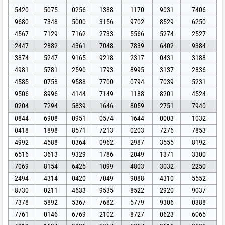
5420
5075
0256
1388
1170
9031
7406
9680
7348
5000
3156
9702
8529
6250
4567
7129
7162
2733
5566
5274
2527
2447
2882
4361
7048
7839
6402
9384
3874
5247
9165
9218
2317
0431
3188
4981
5781
2590
1793
8995
3137
2836
4585
0758
9588
7700
0794
7039
5231
9506
8996
4144
7149
1188
8201
4524
0204
7294
5839
1646
8059
2751
7940
0844
6908
0951
0574
1644
0003
1032
0418
1898
8571
7213
0203
7276
7853
4992
4588
0364
0962
2987
3555
8192
6516
3613
9329
1786
2049
1371
3300
7069
8154
6425
1099
4803
3032
2250
2494
4314
0420
7049
9088
4310
5552
8730
0211
4633
9535
8522
2920
9037
7378
5892
5367
7682
5779
9306
0388
7761
0146
6769
2102
8727
0623
6065