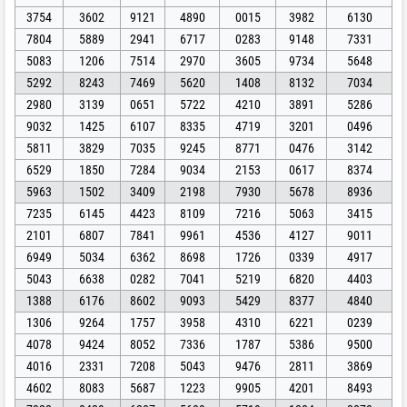
3754
3602
9121
4890
0015
3982
6130
7804
5889
2941
6717
0283
9148
7331
5083
1206
7514
2970
3605
9734
5648
5292
8243
7469
5620
1408
8132
7034
2980
3139
0651
5722
4210
3891
5286
9032
1425
6107
8335
4719
3201
0496
5811
3829
7035
9245
8771
0476
3142
6529
1850
7284
9034
2153
0617
8374
5963
1502
3409
2198
7930
5678
8936
7235
6145
4423
8109
7216
5063
3415
2101
6807
7841
9961
4536
4127
9011
6949
5034
6362
8698
1726
0339
4917
5043
6638
0282
7041
5219
6820
4403
1388
6176
8602
9093
5429
8377
4840
1306
9264
1757
3958
4310
6221
0239
4078
9424
8052
7336
1787
5386
9500
4016
2331
7208
5043
9476
2811
3869
4602
8083
5687
1223
9905
4201
8493