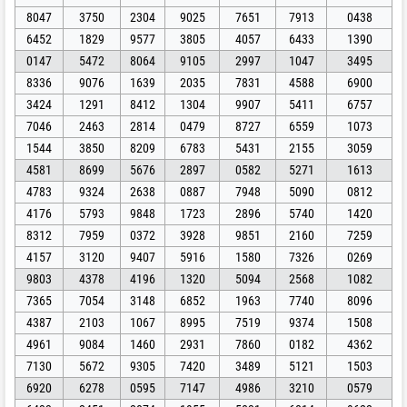
8047
3750
2304
9025
7651
7913
0438
6452
1829
9577
3805
4057
6433
1390
0147
5472
8064
9105
2997
1047
3495
8336
9076
1639
2035
7831
4588
6900
3424
1291
8412
1304
9907
5411
6757
7046
2463
2814
0479
8727
6559
1073
1544
3850
8209
6783
5431
2155
3059
4581
8699
5676
2897
0582
5271
1613
4783
9324
2638
0887
7948
5090
0812
4176
5793
9848
1723
2896
5740
1420
8312
7959
0372
3928
9851
2160
7259
4157
3120
9407
5916
1580
7326
0269
9803
4378
4196
1320
5094
2568
1082
7365
7054
3148
6852
1963
7740
8096
4387
2103
1067
8995
7519
9374
1508
4961
9084
1460
2931
7860
0182
4362
7130
5672
9305
7420
3489
5121
1503
6920
6278
0595
7147
4986
3210
0579