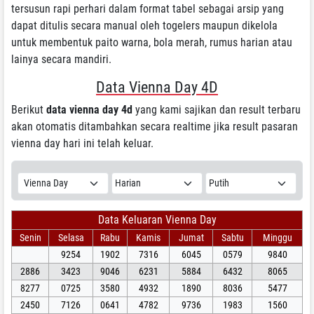
tersusun rapi perhari dalam format tabel sebagai arsip yang
dapat ditulis secara manual oleh togelers maupun dikelola
untuk membentuk paito warna, bola merah, rumus harian atau
lainya secara mandiri.
Data Vienna Day 4D
Berikut
data vienna day 4d
yang kami sajikan dan result terbaru
akan otomatis ditambahkan secara realtime jika result pasaran
vienna day hari ini telah keluar.
Data Keluaran Vienna Day
Senin
Selasa
Rabu
Kamis
Jumat
Sabtu
Minggu
9254
1902
7316
6045
0579
9840
2886
3423
9046
6231
5884
6432
8065
8277
0725
3580
4932
1890
8036
5477
2450
7126
0641
4782
9736
1983
1560