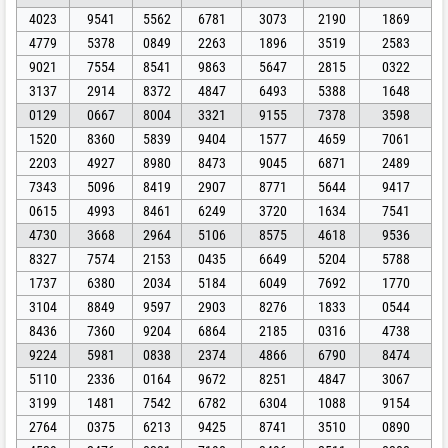
4023
9541
5562
6781
3073
2190
1869
4779
5378
0849
2263
1896
3519
2583
9021
7554
8541
9863
5647
2815
0322
3137
2914
8372
4847
6493
5388
1648
0129
0667
8004
3321
9155
7378
3598
1520
8360
5839
9404
1577
4659
7061
2203
4927
8980
8473
9045
6871
2489
7343
5096
8419
2907
8771
5644
9417
0615
4993
8461
6249
3720
1634
7541
4730
3668
2964
5106
8575
4618
9536
8327
7574
2153
0435
6649
5204
5788
1737
6380
2034
5184
6049
7692
1770
3104
8849
9597
2903
8276
1833
0544
8436
7360
9204
6864
2185
0316
4738
9224
5981
0838
2374
4866
6790
8474
5110
2336
0164
9672
8251
4847
3067
3199
1481
7542
6782
6304
1088
9154
2764
0375
6213
9425
8741
3510
0890