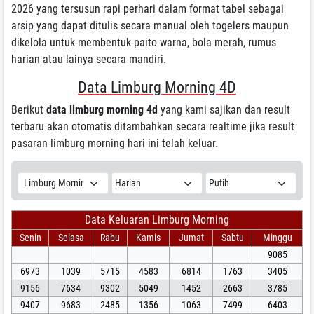
2026 yang tersusun rapi perhari dalam format tabel sebagai
arsip yang dapat ditulis secara manual oleh togelers maupun
dikelola untuk membentuk paito warna, bola merah, rumus
harian atau lainya secara mandiri.
Data Limburg Morning 4D
Berikut
data limburg morning 4d
yang kami sajikan dan result
terbaru akan otomatis ditambahkan secara realtime jika result
pasaran limburg morning hari ini telah keluar.
Data Keluaran Limburg Morning
Senin
Selasa
Rabu
Kamis
Jumat
Sabtu
Minggu
9085
6973
1039
5715
4583
6814
1763
3405
9156
7634
9302
5049
1452
2663
3785
9407
9683
2485
1356
1063
7499
6403