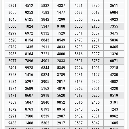
6391
4512
5832
4337
4921
2370
3611
8055
9253
7583
1477
0688
0017
6904
1045
6125
3842
7299
3360
7832
4923
6500
1024
5347
9188
6300
2180
7355
4299
6972
0332
1529
8841
6387
3475
5520
8154
6843
0549
9473
2931
5836
0732
1435
2911
4833
6938
1776
0465
2936
8164
7221
4800
5616
3997
1326
5977
7896
4901
2833
0891
5737
6071
2401
9928
6844
5349
7224
1006
2215
8753
1416
0824
3789
6931
5127
4230
8534
5297
3905
2017
3148
5390
4082
1374
3689
5162
4819
0762
7501
4220
9471
8607
2918
5620
4817
5280
0519
7869
5047
2840
9852
0015
2485
3191
1872
8763
0193
8914
6740
0369
1243
6291
7506
0539
2987
6432
7081
0962
9483
1408
5302
2917
3587
5049
1605