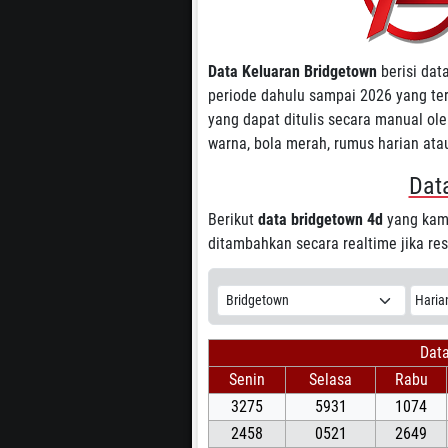
Data Keluaran Bridgetown
berisi dat
periode dahulu sampai 2026 yang ter
yang dapat ditulis secara manual ol
warna, bola merah, rumus harian atau
Dat
Berikut
data bridgetown 4d
yang kami
ditambahkan secara realtime jika resu
Data
Senin
Selasa
Rabu
3275
5931
1074
2458
0521
2649