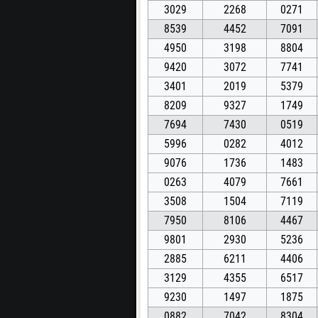
3029
2268
0271
8539
4452
7091
4950
3198
8804
9420
3072
7741
3401
2019
5379
8209
9327
1749
7694
7430
0519
5996
0282
4012
9076
1736
1483
0263
4079
7661
3508
1504
7119
7950
8106
4467
9801
2930
5236
2885
6211
4406
3129
4355
6517
9230
1497
1875
0882
7042
8304