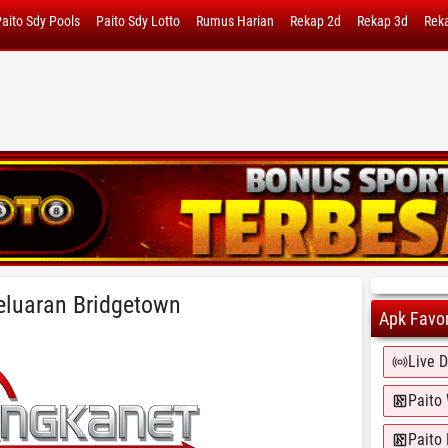
aito Sdy Pools
Paito Sdy Lotto
Rumus Harian
Rekap 2d
Rekap 3d
Rek
eluaran Bridgetown
Apk Favor
Live 
Paito
Paito