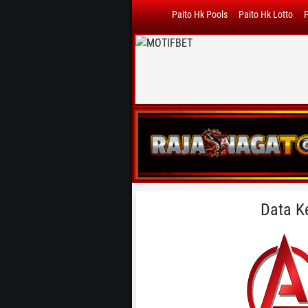
Paito Hk Pools
Paito Hk Lotto
P
Data K