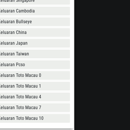
Keluaran Singapore
Keluaran Cambodia
Keluaran Bullseye
Keluaran China
Keluaran Japan
Keluaran Taiwan
Keluaran Pcso
Keluaran Toto Macau 0
Keluaran Toto Macau 1
Keluaran Toto Macau 4
Keluaran Toto Macau 7
Keluaran Toto Macau 10