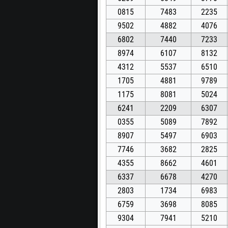
0815
7483
2235
9502
4882
4076
6802
7440
7233
8974
6107
8132
4312
5537
6510
1705
4881
9789
1175
8081
5024
6241
2209
6307
0355
5089
7892
8907
5497
6903
7746
3682
2825
4355
8662
4601
6337
6678
4270
2803
1734
6983
6759
3698
8085
9304
7941
5210