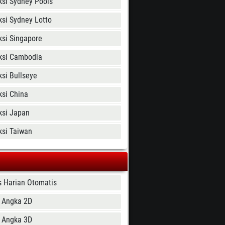
ksi Sydney Pools
ksi Sydney Lotto
ksi Singapore
ksi Cambodia
ksi Bullseye
ksi China
ksi Japan
ksi Taiwan
 Harian Otomatis
 Angka 2D
 Angka 3D