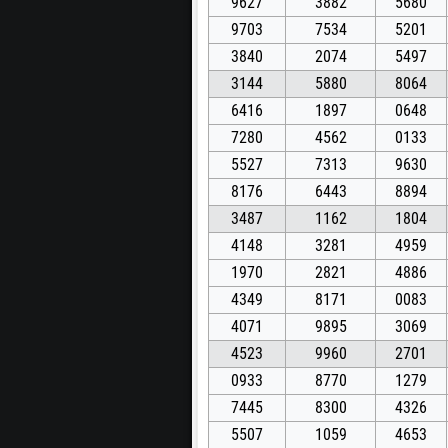
9627
3882
5680
9703
7534
5201
3840
2074
5497
3144
5880
8064
6416
1897
0648
7280
4562
0133
5527
7313
9630
8176
6443
8894
3487
1162
1804
4148
3281
4959
1970
2821
4886
4349
8171
0083
4071
9895
3069
4523
9960
2701
0933
8770
1279
7445
8300
4326
5507
1059
4653