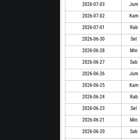
2026-07-03
Jum
2026-07-02
Kam
2026-07-01
Rab
2026-06-30
Sel
2026-06-28
Min
2026-06-27
Sab
2026-06-26
Jum
2026-06-25
Kam
2026-06-24
Rab
2026-06-23
Sel
2026-06-21
Min
2026-06-20
Sab