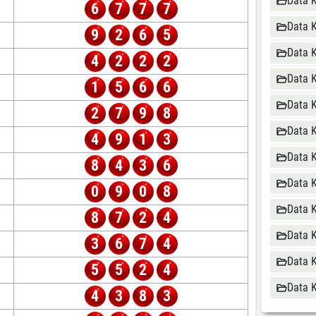
Data 
6
7
7
7
Data 
9
2
6
5
Data 
4
2
2
2
Data 
1
5
6
6
Data 
2
7
9
8
Data 
4
9
1
3
Data 
8
4
3
6
Data 
0
9
0
8
Data 
8
7
2
4
Data 
3
6
7
4
Data 
5
5
2
4
Data 
4
3
8
3