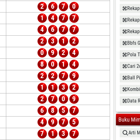
2
6
7
0
Rekap
1
4
7
7
Rekap
4
6
7
7
Rekap
2
3
1
2
Bbfs 
0
9
2
4
Pola 
8
0
1
4
Cari 2
2
2
7
9
Ball P
1
1
3
2
Kombi
2
7
0
9
Data R
6
8
5
7
Buku Mim
4
9
7
5
7
1
3
7
Arti 