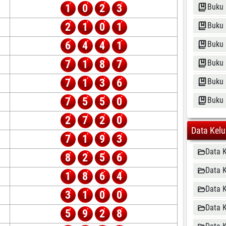
1
0
2
3
Buku 
2
1
0
1
Buku 
6
4
4
1
Buku 
7
1
8
7
Buku
7
1
3
6
Buku
7
5
5
0
Buku
2
7
2
0
Data Kelu
7
1
9
3
Data 
8
2
5
6
Data 
1
8
6
4
Data 
3
1
0
0
Data 
5
9
2
8