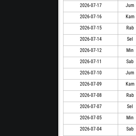
2026-07-17
Jum
2026-07-16
Kam
2026-07-15
Rab
2026-07-14
Sel
2026-07-12
Min
2026-07-11
Sab
2026-07-10
Jum
2026-07-09
Kam
2026-07-08
Rab
2026-07-07
Sel
2026-07-05
Min
2026-07-04
Sab