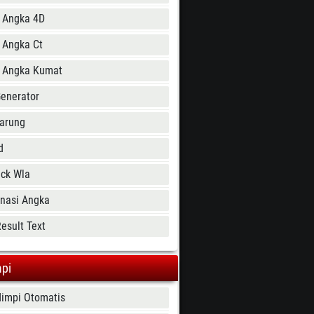
 Angka 4D
 Angka Ct
 Angka Kumat
Generator
Tarung
d
ick Wla
nasi Angka
esult Text
pi
Mimpi Otomatis