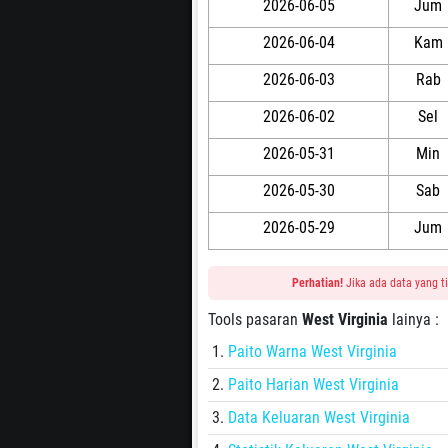
2026-06-05
Jum
2026-06-04
Kam
2026-06-03
Rab
2026-06-02
Sel
2026-05-31
Min
2026-05-30
Sab
2026-05-29
Jum
Perhatian!
Jika ada data yang t
Tools pasaran
West Virginia
lainya :
Paito Warna West Virginia
Paito Harian West Virginia
Data Keluaran West Virginia