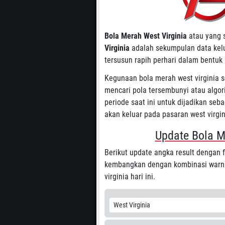
Bola Merah West Virginia
atau yang s
Virginia
adalah sekumpulan data kelu
tersusun rapih perhari dalam bentuk l
Kegunaan bola merah west virginia
mencari pola tersembunyi atau algori
periode saat ini untuk dijadikan se
akan keluar pada pasaran west virgini
Update Bola Me
Berikut update angka result dengan
kembangkan dengan kombinasi warna 
virginia hari ini.