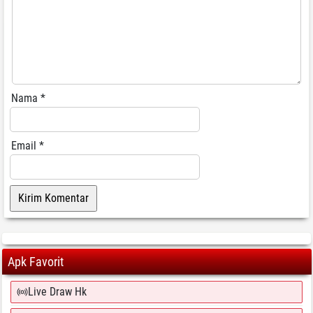
Nama
*
Email
*
Apk Favorit
Live Draw Hk