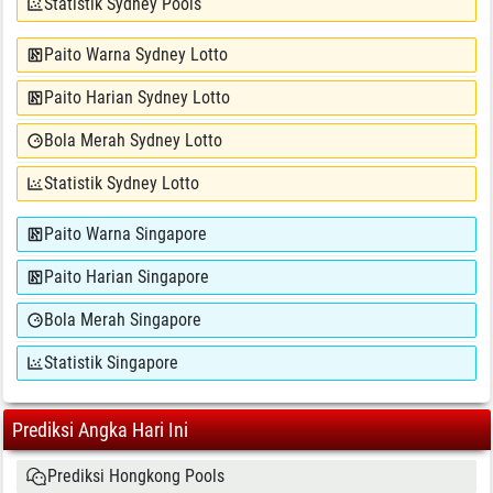
Statistik Sydney Pools
Paito Warna Sydney Lotto
Paito Harian Sydney Lotto
Bola Merah Sydney Lotto
Statistik Sydney Lotto
Paito Warna Singapore
Paito Harian Singapore
Bola Merah Singapore
Statistik Singapore
Prediksi Angka Hari Ini
Prediksi Hongkong Pools