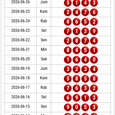
2026-06-26
Jum
5
1
4
3
2026-06-25
Kam
2
4
7
6
2026-06-24
Rab
0
6
5
2
2026-06-23
Sel
7
1
3
9
2026-06-22
Sen
2
8
7
4
2026-06-21
Min
8
4
5
1
2026-06-20
Sab
1
6
4
0
2026-06-19
Jum
3
2
3
4
2026-06-18
Kam
5
8
5
8
2026-06-17
Rab
7
6
3
2
2026-06-16
Sel
6
9
1
3
2026-06-15
Sen
9
0
5
3