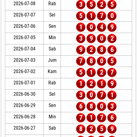
2026-07-08
Rab
3
5
2
5
2026-07-07
Sel
5
1
7
0
2026-07-06
Sen
1
0
4
9
2026-07-05
Min
3
9
0
2
2026-07-04
Sab
9
2
8
6
2026-07-03
Jum
7
8
0
5
2026-07-02
Kam
5
1
2
7
2026-07-01
Rab
1
2
1
9
2026-06-30
Sel
3
0
7
1
2026-06-29
Sen
6
8
0
3
2026-06-28
Min
7
1
7
6
2026-06-27
Sab
8
2
5
9