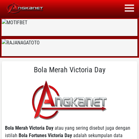
Bola Merah Victoria Day
Bola Merah Victoria Day
atau yang sering disebut juga dengan
istilah
Bola Fortunes Victoria Day
adalah sekumpulan data