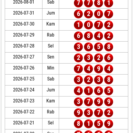
2026-08-01
Sab
7
7
8
1
2026-07-31
Jum
6
2
0
7
2026-07-30
Kam
1
0
7
2
2026-07-29
Rab
6
8
4
2
2026-07-28
Sel
3
6
5
8
2026-07-27
Sen
2
3
2
6
2026-07-26
Min
7
4
9
4
2026-07-25
Sab
3
2
3
8
2026-07-24
Jum
4
1
6
5
2026-07-23
Kam
3
7
9
9
2026-07-22
Rab
9
3
7
2
2026-07-21
Sel
8
1
5
9