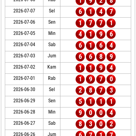
1
9
2
8
2026-07-07
Sel
6
1
4
7
2026-07-06
Sen
1
7
7
1
2026-07-05
Min
4
1
9
6
2026-07-04
Sab
6
1
6
4
2026-07-03
Jum
6
6
8
9
2026-07-02
Kam
1
1
9
4
2026-07-01
Rab
1
9
7
0
2026-06-30
Sel
2
8
7
3
2026-06-29
Sen
5
1
1
1
2026-06-28
Min
9
0
0
4
2026-06-27
Sab
8
3
0
2
2026-06-26
Jum
6
7
1
7