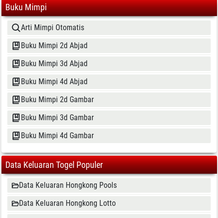
Buku Mimpi
Arti Mimpi Otomatis
Buku Mimpi 2d Abjad
Buku Mimpi 3d Abjad
Buku Mimpi 4d Abjad
Buku Mimpi 2d Gambar
Buku Mimpi 3d Gambar
Buku Mimpi 4d Gambar
Data Keluaran Togel Populer
Data Keluaran Hongkong Pools
Data Keluaran Hongkong Lotto