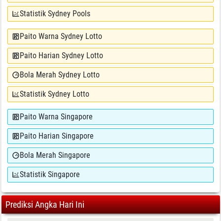
Statistik Sydney Pools
Paito Warna Sydney Lotto
Paito Harian Sydney Lotto
Bola Merah Sydney Lotto
Statistik Sydney Lotto
Paito Warna Singapore
Paito Harian Singapore
Bola Merah Singapore
Statistik Singapore
Prediksi Angka Hari Ini