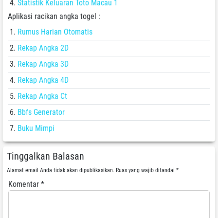
Statistik Keluaran Toto Macau 1
Aplikasi racikan angka togel :
Rumus Harian Otomatis
Rekap Angka 2D
Rekap Angka 3D
Rekap Angka 4D
Rekap Angka Ct
Bbfs Generator
Buku Mimpi
Tinggalkan Balasan
Alamat email Anda tidak akan dipublikasikan.
Ruas yang wajib ditandai
*
Komentar
*