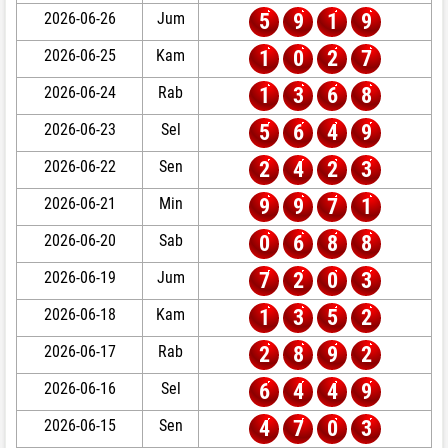
2026-06-26
Jum
5
9
1
9
2026-06-25
Kam
1
0
2
7
2026-06-24
Rab
1
3
6
8
2026-06-23
Sel
5
6
4
9
2026-06-22
Sen
2
4
2
3
2026-06-21
Min
9
9
7
1
2026-06-20
Sab
0
6
8
8
2026-06-19
Jum
7
2
0
3
2026-06-18
Kam
1
3
5
2
2026-06-17
Rab
2
8
9
2
2026-06-16
Sel
6
4
4
9
2026-06-15
Sen
4
7
0
3