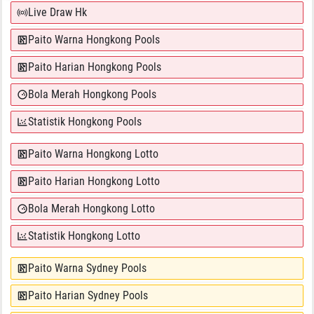
Live Draw Hk
Paito Warna Hongkong Pools
Paito Harian Hongkong Pools
Bola Merah Hongkong Pools
Statistik Hongkong Pools
Paito Warna Hongkong Lotto
Paito Harian Hongkong Lotto
Bola Merah Hongkong Lotto
Statistik Hongkong Lotto
Paito Warna Sydney Pools
Paito Harian Sydney Pools