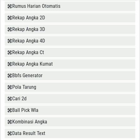
Rumus Harian Otomatis
Rekap Angka 2D
Rekap Angka 3D
Rekap Angka 4D
Rekap Angka Ct
Rekap Angka Kumat
Bbfs Generator
Pola Tarung
Cari 2d
Ball Pick Wla
Kombinasi Angka
Data Result Text