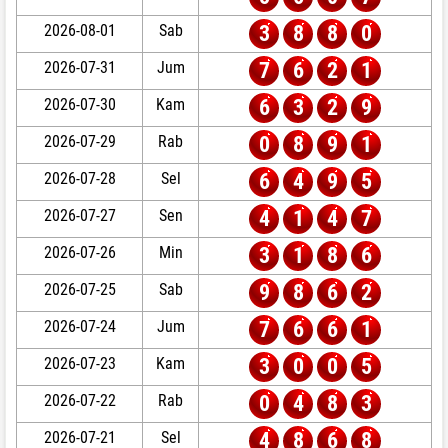
2026-08-01
Sab
3
8
8
0
2026-07-31
Jum
7
6
2
1
2026-07-30
Kam
6
3
2
9
2026-07-29
Rab
0
8
9
1
2026-07-28
Sel
6
4
9
5
2026-07-27
Sen
4
1
4
7
2026-07-26
Min
3
1
8
6
2026-07-25
Sab
9
8
6
2
2026-07-24
Jum
7
6
6
1
2026-07-23
Kam
3
0
0
5
2026-07-22
Rab
0
4
8
3
2026-07-21
Sel
4
8
6
8