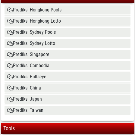
Prediksi Hongkong Pools
Prediksi Hongkong Lotto
Prediksi Sydney Pools
Prediksi Sydney Lotto
Prediksi Singapore
Prediksi Cambodia
Prediksi Bullseye
Prediksi China
Prediksi Japan
Prediksi Taiwan
Tools