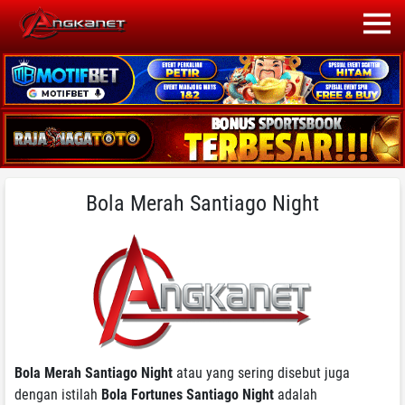
Bola Merah Santiago Night
Bola Merah Santiago Night
atau yang sering disebut juga
dengan istilah
Bola Fortunes Santiago Night
adalah