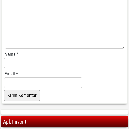
Nama
*
Email
*
Apk Favorit