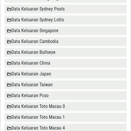
Data Keluaran Sydney Pools
Data Keluaran Sydney Lotto
Data Keluaran Singapore
Data Keluaran Cambodia
Data Keluaran Bullseye
Data Keluaran China
Data Keluaran Japan
Data Keluaran Taiwan
Data Keluaran Pcso
Data Keluaran Toto Macau 0
Data Keluaran Toto Macau 1
Data Keluaran Toto Macau 4