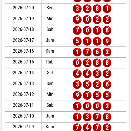
2026-07-20
Sen
3
2
8
1
2026-07-19
Min
9
0
2
2
2026-07-18
Sab
7
0
1
8
2026-07-17
Jum
5
1
1
9
2026-07-16
Kam
1
7
6
2
2026-07-15
Rab
0
2
8
8
2026-07-14
Sel
4
4
3
2
2026-07-13
Sen
3
5
2
6
2026-07-12
Min
9
1
5
5
2026-07-11
Sab
1
0
0
2
2026-07-10
Jum
1
3
7
8
2026-07-09
Kam
7
4
7
2