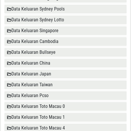
Data Keluaran Sydney Pools
Data Keluaran Sydney Lotto
Data Keluaran Singapore
Data Keluaran Cambodia
Data Keluaran Bullseye
Data Keluaran China
Data Keluaran Japan
Data Keluaran Taiwan
Data Keluaran Pcso
Data Keluaran Toto Macau 0
Data Keluaran Toto Macau 1
Data Keluaran Toto Macau 4