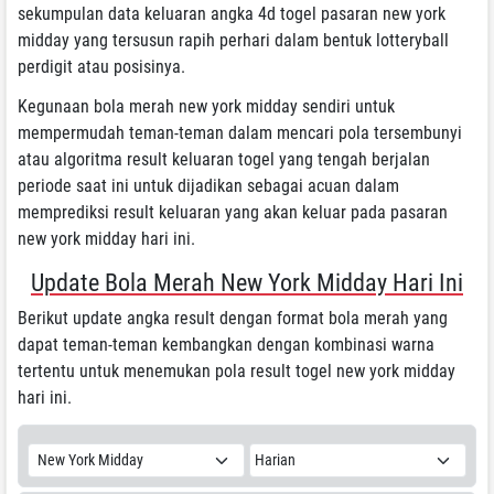
sekumpulan data keluaran angka 4d togel pasaran new york
midday yang tersusun rapih perhari dalam bentuk lotteryball
perdigit atau posisinya.
Kegunaan bola merah new york midday sendiri untuk
mempermudah teman-teman dalam mencari pola tersembunyi
atau algoritma result keluaran togel yang tengah berjalan
periode saat ini untuk dijadikan sebagai acuan dalam
memprediksi result keluaran yang akan keluar pada pasaran
new york midday hari ini.
Update Bola Merah New York Midday Hari Ini
Berikut update angka result dengan format bola merah yang
dapat teman-teman kembangkan dengan kombinasi warna
tertentu untuk menemukan pola result togel new york midday
hari ini.