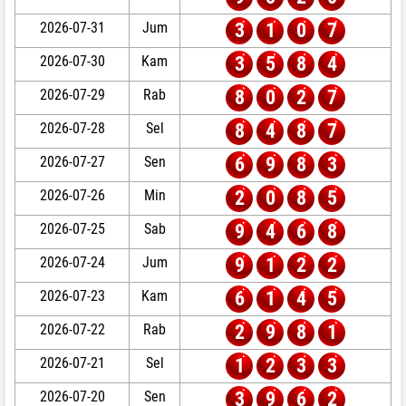
2026-07-31
Jum
3
1
0
7
2026-07-30
Kam
3
5
8
4
2026-07-29
Rab
8
0
2
7
2026-07-28
Sel
8
4
8
7
2026-07-27
Sen
6
9
8
3
2026-07-26
Min
2
0
8
5
2026-07-25
Sab
9
4
6
8
2026-07-24
Jum
9
1
2
2
2026-07-23
Kam
6
1
4
5
2026-07-22
Rab
2
9
8
1
2026-07-21
Sel
1
2
3
3
2026-07-20
Sen
3
9
6
2