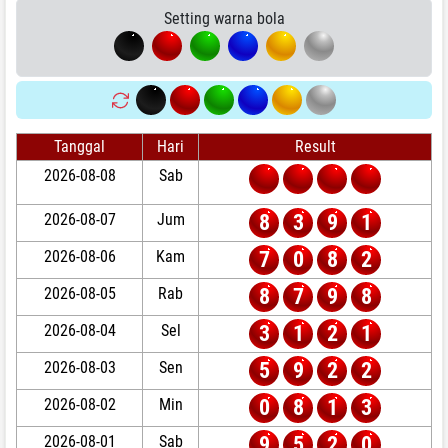
Setting warna bola
Tanggal
Hari
Result
2026-08-08
Sab
2026-08-07
Jum
8
3
9
1
2026-08-06
Kam
7
0
8
2
2026-08-05
Rab
8
7
9
8
2026-08-04
Sel
3
1
2
1
2026-08-03
Sen
5
9
2
2
2026-08-02
Min
0
8
1
3
2026-08-01
Sab
9
5
2
0