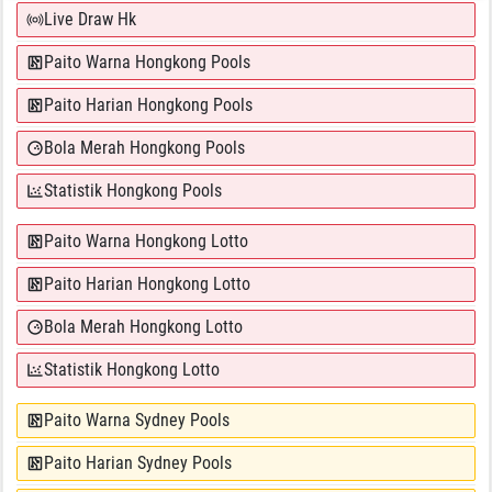
Live Draw Hk
Paito Warna Hongkong Pools
Paito Harian Hongkong Pools
Bola Merah Hongkong Pools
Statistik Hongkong Pools
Paito Warna Hongkong Lotto
Paito Harian Hongkong Lotto
Bola Merah Hongkong Lotto
Statistik Hongkong Lotto
Paito Warna Sydney Pools
Paito Harian Sydney Pools