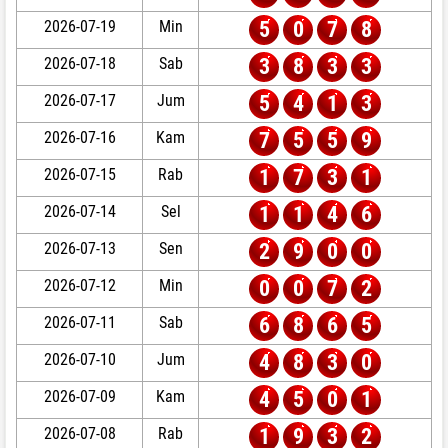
2026-07-19
Min
5
0
7
8
2026-07-18
Sab
3
8
3
3
2026-07-17
Jum
5
4
1
3
2026-07-16
Kam
7
5
5
9
2026-07-15
Rab
1
7
3
1
2026-07-14
Sel
1
1
4
6
2026-07-13
Sen
2
9
0
0
2026-07-12
Min
0
0
7
2
2026-07-11
Sab
6
8
6
5
2026-07-10
Jum
4
8
3
0
2026-07-09
Kam
4
5
0
1
2026-07-08
Rab
1
9
3
2