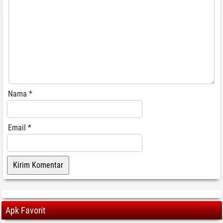
Nama
*
Email
*
Apk Favorit