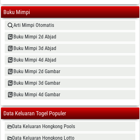
Buku Mimpi
Arti Mimpi Otomatis
Buku Mimpi 2d Abjad
Buku Mimpi 3d Abjad
Buku Mimpi 4d Abjad
Buku Mimpi 2d Gambar
Buku Mimpi 3d Gambar
Buku Mimpi 4d Gambar
Data Keluaran Togel Populer
Data Keluaran Hongkong Pools
Data Keluaran Hongkong Lotto