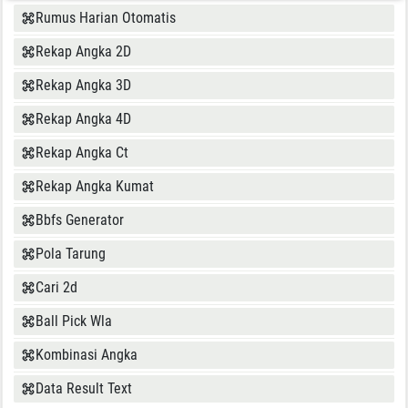
Rumus Harian Otomatis
Rekap Angka 2D
Rekap Angka 3D
Rekap Angka 4D
Rekap Angka Ct
Rekap Angka Kumat
Bbfs Generator
Pola Tarung
Cari 2d
Ball Pick Wla
Kombinasi Angka
Data Result Text