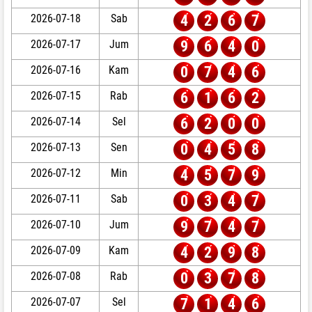
2026-07-18
Sab
4
2
6
7
2026-07-17
Jum
9
6
4
0
2026-07-16
Kam
0
7
4
6
2026-07-15
Rab
6
1
6
2
2026-07-14
Sel
6
2
0
0
2026-07-13
Sen
0
4
5
8
2026-07-12
Min
4
5
7
9
2026-07-11
Sab
0
3
4
7
2026-07-10
Jum
9
7
4
7
2026-07-09
Kam
4
2
9
8
2026-07-08
Rab
0
3
7
8
2026-07-07
Sel
7
1
4
6