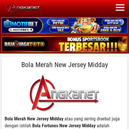
Bola Merah New Jersey Midday
Bola Merah New Jersey Midday
atau yang sering disebut juga
dengan istilah
Bola Fortunes New Jersey Midday
adalah