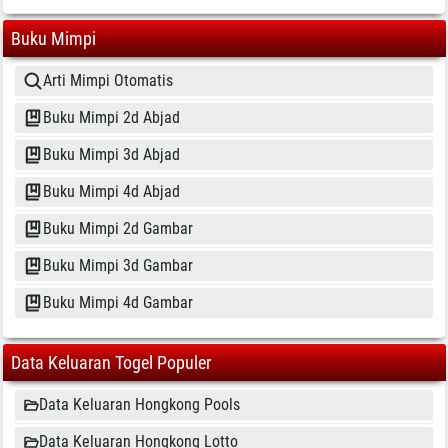
Buku Mimpi
Arti Mimpi Otomatis
Buku Mimpi 2d Abjad
Buku Mimpi 3d Abjad
Buku Mimpi 4d Abjad
Buku Mimpi 2d Gambar
Buku Mimpi 3d Gambar
Buku Mimpi 4d Gambar
Data Keluaran Togel Populer
Data Keluaran Hongkong Pools
Data Keluaran Hongkong Lotto