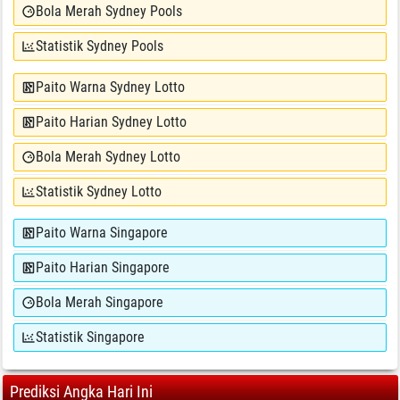
Bola Merah Sydney Pools
Statistik Sydney Pools
Paito Warna Sydney Lotto
Paito Harian Sydney Lotto
Bola Merah Sydney Lotto
Statistik Sydney Lotto
Paito Warna Singapore
Paito Harian Singapore
Bola Merah Singapore
Statistik Singapore
Prediksi Angka Hari Ini