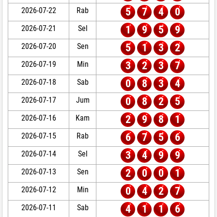
2026-07-22
Rab
5
7
4
0
2026-07-21
Sel
1
9
5
9
2026-07-20
Sen
5
1
3
2
2026-07-19
Min
3
2
3
7
2026-07-18
Sab
0
8
3
4
2026-07-17
Jum
0
8
2
5
2026-07-16
Kam
2
9
8
1
2026-07-15
Rab
6
7
5
6
2026-07-14
Sel
3
4
9
9
2026-07-13
Sen
2
0
0
1
2026-07-12
Min
0
4
2
7
2026-07-11
Sab
4
1
1
6