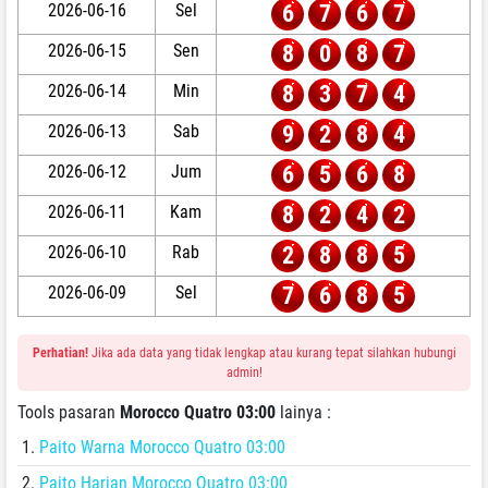
2026-06-16
Sel
6
7
6
7
2026-06-15
Sen
8
0
8
7
2026-06-14
Min
8
3
7
4
2026-06-13
Sab
9
2
8
4
2026-06-12
Jum
6
5
6
8
2026-06-11
Kam
8
2
4
2
2026-06-10
Rab
2
8
8
5
2026-06-09
Sel
7
6
8
5
Perhatian!
Jika ada data yang tidak lengkap atau kurang tepat silahkan hubungi
admin!
Tools pasaran
Morocco Quatro 03:00
lainya :
Paito Warna Morocco Quatro 03:00
Paito Harian Morocco Quatro 03:00