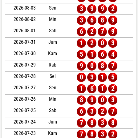
2026-08-03
Sen
3
9
9
2
2026-08-02
Min
3
6
8
9
2026-08-01
Sab
6
2
7
9
2026-07-31
Jum
1
2
0
3
2026-07-30
Kam
5
1
6
4
2026-07-29
Rab
9
0
8
7
2026-07-28
Sel
0
3
1
5
2026-07-27
Sen
1
6
1
2
2026-07-26
Min
8
9
0
3
2026-07-25
Sab
6
3
2
7
2026-07-24
Jum
7
8
3
8
2026-07-23
Kam
7
8
3
2