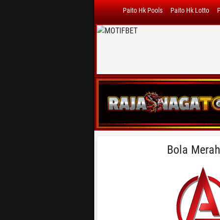
Paito Hk Pools
Paito Hk Lotto
P
Bola Merah