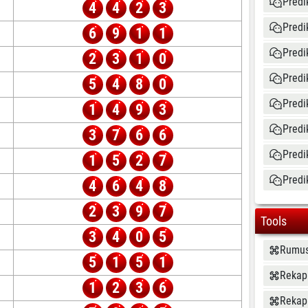
Predi
4
4
2
3
Predi
6
9
1
1
Predi
2
3
1
0
Predi
5
4
8
0
Predi
1
4
9
3
Predi
3
7
6
6
Predi
1
5
2
7
Predi
4
6
4
8
2
3
9
7
Tools
3
4
0
5
Rumus
5
1
5
1
Rekap
1
2
3
6
Rekap