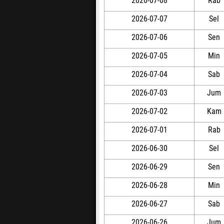
2026-07-08
Rab
2026-07-07
Sel
2026-07-06
Sen
2026-07-05
Min
2026-07-04
Sab
2026-07-03
Jum
2026-07-02
Kam
2026-07-01
Rab
2026-06-30
Sel
2026-06-29
Sen
2026-06-28
Min
2026-06-27
Sab
2026-06-26
Jum