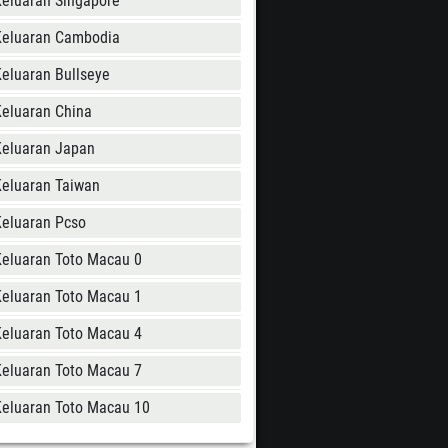
Keluaran Singapore
Keluaran Cambodia
Keluaran Bullseye
Keluaran China
Keluaran Japan
Keluaran Taiwan
Keluaran Pcso
Keluaran Toto Macau 0
Keluaran Toto Macau 1
Keluaran Toto Macau 4
Keluaran Toto Macau 7
Keluaran Toto Macau 10