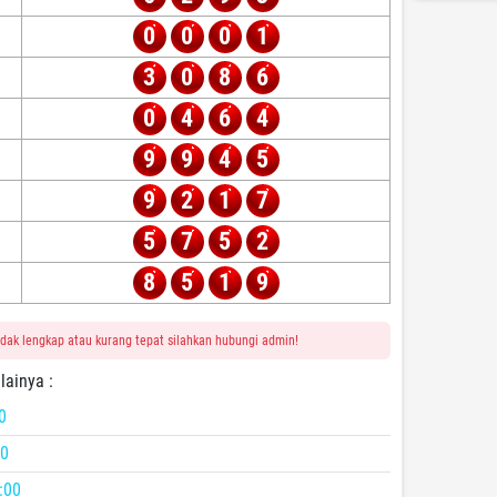
0
0
0
1
3
0
8
6
0
4
6
4
9
9
4
5
9
2
1
7
5
7
5
2
8
5
1
9
idak lengkap atau kurang tepat silahkan hubungi admin!
lainya :
0
00
:00