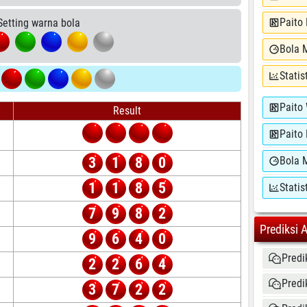
Paito
Setting warna bola
Bola 
Statis
Paito
Result
Paito
3
1
8
0
Bola 
1
1
8
5
Statis
7
9
8
2
Prediksi 
9
6
4
0
Predi
2
2
6
4
Predi
3
7
2
2