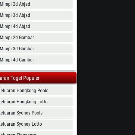
Mimpi 2d Abjad
Mimpi 3d Abjad
Mimpi 4d Abjad
 Mimpi 2d Gambar
 Mimpi 3d Gambar
 Mimpi 4d Gambar
aran Togel Populer
Keluaran Hongkong Pools
Keluaran Hongkong Lotto
Keluaran Sydney Pools
Keluaran Sydney Lotto