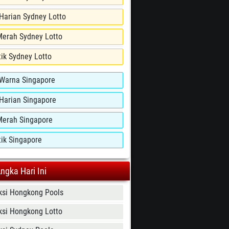
 Harian Sydney Lotto
Merah Sydney Lotto
tik Sydney Lotto
 Warna Singapore
 Harian Singapore
Merah Singapore
tik Singapore
Angka Hari Ini
ksi Hongkong Pools
ksi Hongkong Lotto