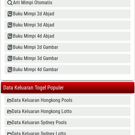
Arti Mimpi Otomatis
Buku Mimpi 2d Abjad
Buku Mimpi 3d Abjad
Buku Mimpi 4d Abjad
Buku Mimpi 2d Gambar
Buku Mimpi 3d Gambar
Buku Mimpi 4d Gambar
Data Keluaran Togel Populer
Data Keluaran Hongkong Pools
Data Keluaran Hongkong Lotto
Data Keluaran Sydney Pools
Data Keluaran Sydney Lotto