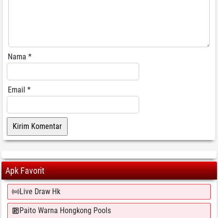
Nama
*
Email
*
Apk Favorit
Live Draw Hk
Paito Warna Hongkong Pools