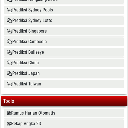
Prediksi Sydney Pools
Prediksi Sydney Lotto
Prediksi Singapore
Prediksi Cambodia
Prediksi Bullseye
Prediksi China
Prediksi Japan
Prediksi Taiwan
Tools
Rumus Harian Otomatis
Rekap Angka 2D