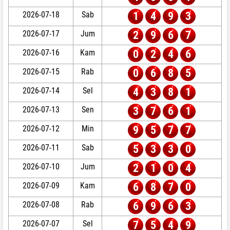
2026-07-18
Sab
1
4
9
3
2026-07-17
Jum
2
9
6
7
2026-07-16
Kam
0
2
4
6
2026-07-15
Rab
0
6
8
5
2026-07-14
Sel
4
3
8
1
2026-07-13
Sen
3
7
6
1
2026-07-12
Min
9
5
7
7
2026-07-11
Sab
5
3
3
0
2026-07-10
Jum
2
1
0
4
2026-07-09
Kam
6
8
7
0
2026-07-08
Rab
6
9
6
3
2026-07-07
Sel
7
5
4
9