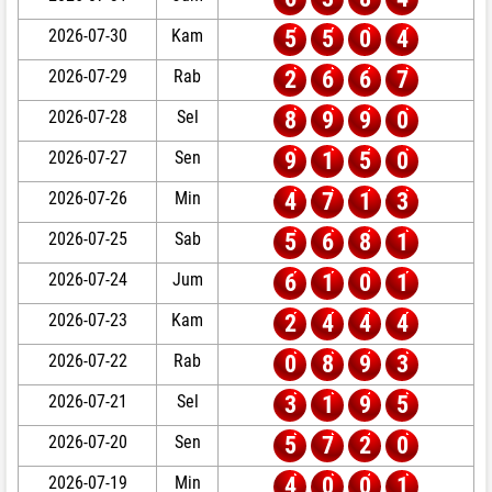
2026-07-30
Kam
5
5
0
4
2026-07-29
Rab
2
6
6
7
2026-07-28
Sel
8
9
9
0
2026-07-27
Sen
9
1
5
0
2026-07-26
Min
4
7
1
3
2026-07-25
Sab
5
6
8
1
2026-07-24
Jum
6
1
0
1
2026-07-23
Kam
2
4
4
4
2026-07-22
Rab
0
8
9
3
2026-07-21
Sel
3
1
9
5
2026-07-20
Sen
5
7
2
0
2026-07-19
Min
4
0
0
1