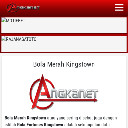
Bola Merah Kingstown
Bola Merah Kingstown
atau yang sering disebut juga dengan
istilah
Bola Fortunes Kingstown
adalah sekumpulan data