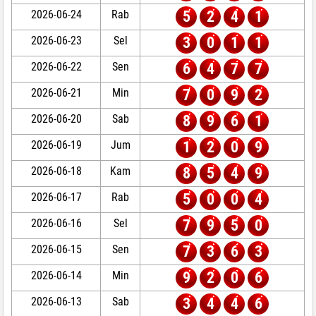
2026-06-24
Rab
5
2
4
1
2026-06-23
Sel
3
0
1
1
2026-06-22
Sen
6
4
7
7
2026-06-21
Min
7
0
9
2
2026-06-20
Sab
8
9
6
1
2026-06-19
Jum
1
2
0
9
2026-06-18
Kam
8
5
4
9
2026-06-17
Rab
5
0
0
4
2026-06-16
Sel
7
9
5
0
2026-06-15
Sen
7
3
6
3
2026-06-14
Min
9
2
0
6
2026-06-13
Sab
3
4
4
6