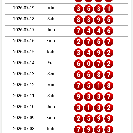
2026-07-19
Min
3
5
3
1
2026-07-18
Sab
8
3
9
5
2026-07-17
Jum
7
4
4
6
2026-07-16
Kam
2
7
5
7
2026-07-15
Rab
3
4
9
2
2026-07-14
Sel
6
0
7
2
2026-07-13
Sen
6
6
8
7
2026-07-12
Min
7
5
1
8
2026-07-11
Sab
9
3
3
7
2026-07-10
Jum
3
1
3
2
2026-07-09
Kam
2
5
9
9
2026-07-08
Rab
7
9
5
3