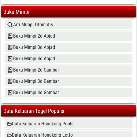
Buku Mimpi
Arti Mimpi Otomatis
Buku Mimpi 2d Abjad
Buku Mimpi 3d Abjad
Buku Mimpi 4d Abjad
Buku Mimpi 2d Gambar
Buku Mimpi 3d Gambar
Buku Mimpi 4d Gambar
Data Keluaran Togel Populer
Data Keluaran Hongkong Pools
Data Keluaran Hongkong Lotto