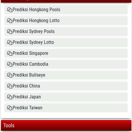
Prediksi Hongkong Pools
Prediksi Hongkong Lotto
Prediksi Sydney Pools
Prediksi Sydney Lotto
Prediksi Singapore
Prediksi Cambodia
Prediksi Bullseye
Prediksi China
Prediksi Japan
Prediksi Taiwan
Tools