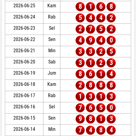
2026-06-25
Kam
8
1
6
8
2026-06-24
Rab
5
4
4
2
2026-06-23
Sel
2
7
5
2
2026-06-22
Sen
4
9
4
0
2026-06-21
Min
3
3
2
5
2026-06-20
Sab
3
1
2
3
2026-06-19
Jum
8
6
1
4
2026-06-18
Kam
2
8
8
8
2026-06-17
Rab
1
3
1
3
2026-06-16
Sel
7
6
5
0
2026-06-15
Sen
9
8
1
3
2026-06-14
Min
7
4
8
4