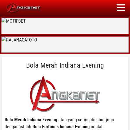
Bola Merah Indiana Evening
Bola Merah Indiana Evening
atau yang sering disebut juga
dengan istilah
Bola Fortunes Indiana Evening
adalah