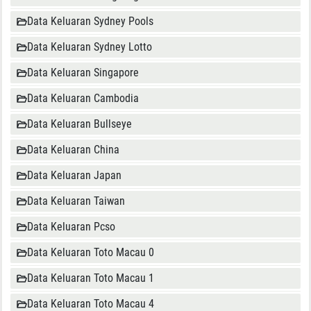
Data Keluaran Sydney Pools
Data Keluaran Sydney Lotto
Data Keluaran Singapore
Data Keluaran Cambodia
Data Keluaran Bullseye
Data Keluaran China
Data Keluaran Japan
Data Keluaran Taiwan
Data Keluaran Pcso
Data Keluaran Toto Macau 0
Data Keluaran Toto Macau 1
Data Keluaran Toto Macau 4