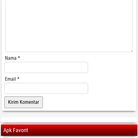
Nama
*
Email
*
Apk Favorit