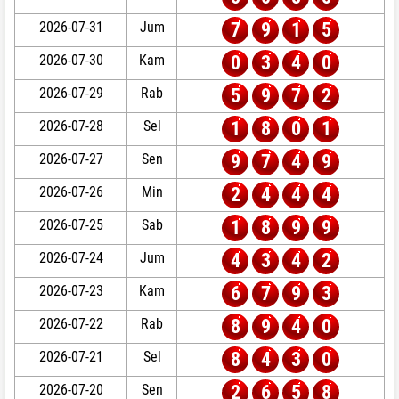
2026-07-31
Jum
7
9
1
5
2026-07-30
Kam
0
3
4
0
2026-07-29
Rab
5
9
7
2
2026-07-28
Sel
1
8
0
1
2026-07-27
Sen
9
7
4
9
2026-07-26
Min
2
4
4
4
2026-07-25
Sab
1
8
9
9
2026-07-24
Jum
4
3
4
2
2026-07-23
Kam
6
7
9
3
2026-07-22
Rab
8
9
4
0
2026-07-21
Sel
8
4
3
0
2026-07-20
Sen
2
6
5
8