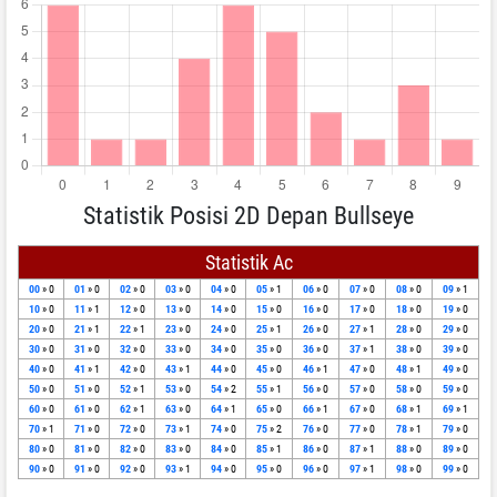
Statistik Posisi 2D Depan Bullseye
Statistik Ac
00
» 0
01
» 0
02
» 0
03
» 0
04
» 0
05
» 1
06
» 0
07
» 0
08
» 0
09
» 1
10
» 0
11
» 1
12
» 0
13
» 0
14
» 0
15
» 0
16
» 0
17
» 0
18
» 0
19
» 0
20
» 0
21
» 1
22
» 1
23
» 0
24
» 0
25
» 1
26
» 0
27
» 1
28
» 0
29
» 0
30
» 0
31
» 0
32
» 0
33
» 0
34
» 0
35
» 0
36
» 0
37
» 1
38
» 0
39
» 0
40
» 0
41
» 1
42
» 0
43
» 1
44
» 0
45
» 0
46
» 1
47
» 0
48
» 1
49
» 0
50
» 0
51
» 0
52
» 1
53
» 0
54
» 2
55
» 1
56
» 0
57
» 0
58
» 0
59
» 0
60
» 0
61
» 0
62
» 1
63
» 0
64
» 1
65
» 0
66
» 1
67
» 0
68
» 1
69
» 1
70
» 1
71
» 0
72
» 0
73
» 1
74
» 0
75
» 2
76
» 0
77
» 0
78
» 1
79
» 0
80
» 0
81
» 0
82
» 0
83
» 0
84
» 0
85
» 1
86
» 0
87
» 1
88
» 0
89
» 0
90
» 0
91
» 0
92
» 0
93
» 1
94
» 0
95
» 0
96
» 0
97
» 1
98
» 0
99
» 0