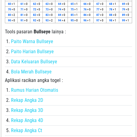
60
» 1
61
» 0
62
» 0
63
» 0
64
» 0
65
» 1
66
» 0
67
» 0
68
» 1
69
» 0
70
» 0
71
» 0
72
» 0
73
» 0
74
» 0
75
» 1
76
» 0
77
» 0
78
» 1
79
» 0
80
» 2
81
» 0
82
» 0
83
» 0
84
» 0
85
» 1
86
» 0
87
» 0
88
» 0
89
» 0
90
» 0
91
» 0
92
» 0
93
» 2
94
» 4
95
» 0
96
» 1
97
» 0
98
» 1
99
» 1
Tools pasaran
Bullseye
lainya :
Paito Warna Bullseye
Paito Harian Bullseye
Data Keluaran Bullseye
Bola Merah Bullseye
Aplikasi racikan angka togel :
Rumus Harian Otomatis
Rekap Angka 2D
Rekap Angka 3D
Rekap Angka 4D
Rekap Angka Ct