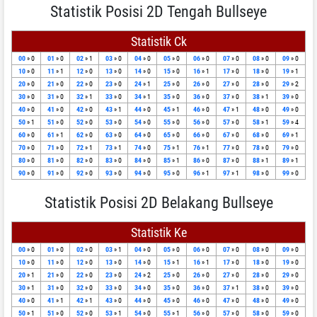
Statistik Posisi 2D Tengah Bullseye
Statistik Ck
00
» 0
01
» 0
02
» 1
03
» 0
04
» 0
05
» 0
06
» 0
07
» 0
08
» 0
09
» 0
10
» 0
11
» 1
12
» 0
13
» 0
14
» 0
15
» 0
16
» 1
17
» 0
18
» 0
19
» 1
20
» 0
21
» 0
22
» 0
23
» 0
24
» 1
25
» 0
26
» 0
27
» 0
28
» 0
29
» 2
30
» 0
31
» 0
32
» 1
33
» 0
34
» 1
35
» 0
36
» 0
37
» 0
38
» 1
39
» 0
40
» 0
41
» 0
42
» 0
43
» 1
44
» 0
45
» 1
46
» 0
47
» 1
48
» 0
49
» 0
50
» 1
51
» 0
52
» 0
53
» 0
54
» 0
55
» 0
56
» 0
57
» 0
58
» 1
59
» 4
60
» 0
61
» 1
62
» 0
63
» 0
64
» 0
65
» 0
66
» 0
67
» 0
68
» 0
69
» 1
70
» 0
71
» 0
72
» 1
73
» 1
74
» 0
75
» 1
76
» 1
77
» 0
78
» 0
79
» 0
80
» 0
81
» 0
82
» 0
83
» 0
84
» 0
85
» 1
86
» 0
87
» 0
88
» 1
89
» 1
90
» 0
91
» 0
92
» 0
93
» 0
94
» 0
95
» 0
96
» 1
97
» 1
98
» 0
99
» 0
Statistik Posisi 2D Belakang Bullseye
Statistik Ke
00
» 0
01
» 0
02
» 0
03
» 1
04
» 0
05
» 0
06
» 0
07
» 0
08
» 0
09
» 0
10
» 0
11
» 0
12
» 0
13
» 0
14
» 0
15
» 1
16
» 1
17
» 0
18
» 0
19
» 0
20
» 1
21
» 0
22
» 0
23
» 0
24
» 2
25
» 0
26
» 0
27
» 0
28
» 0
29
» 0
30
» 1
31
» 0
32
» 0
33
» 0
34
» 0
35
» 0
36
» 0
37
» 1
38
» 0
39
» 0
40
» 0
41
» 1
42
» 1
43
» 0
44
» 0
45
» 0
46
» 0
47
» 0
48
» 0
49
» 0
50
» 1
51
» 0
52
» 0
53
» 1
54
» 0
55
» 1
56
» 0
57
» 0
58
» 0
59
» 0