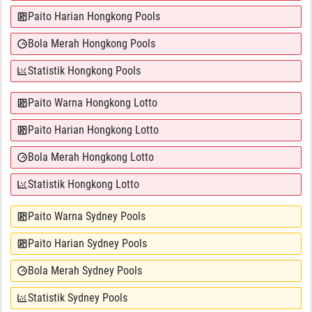
Paito Harian Hongkong Pools
Bola Merah Hongkong Pools
Statistik Hongkong Pools
Paito Warna Hongkong Lotto
Paito Harian Hongkong Lotto
Bola Merah Hongkong Lotto
Statistik Hongkong Lotto
Paito Warna Sydney Pools
Paito Harian Sydney Pools
Bola Merah Sydney Pools
Statistik Sydney Pools