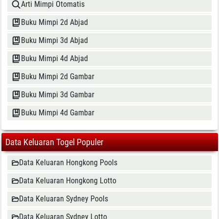
Arti Mimpi Otomatis
Buku Mimpi 2d Abjad
Buku Mimpi 3d Abjad
Buku Mimpi 4d Abjad
Buku Mimpi 2d Gambar
Buku Mimpi 3d Gambar
Buku Mimpi 4d Gambar
Data Keluaran Togel Populer
Data Keluaran Hongkong Pools
Data Keluaran Hongkong Lotto
Data Keluaran Sydney Pools
Data Keluaran Sydney Lotto