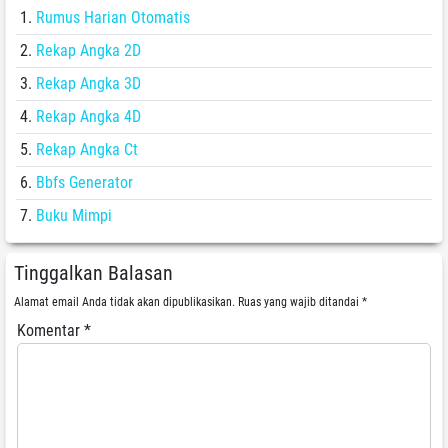
Rumus Harian Otomatis
Rekap Angka 2D
Rekap Angka 3D
Rekap Angka 4D
Rekap Angka Ct
Bbfs Generator
Buku Mimpi
Tinggalkan Balasan
Alamat email Anda tidak akan dipublikasikan.
Ruas yang wajib ditandai
*
Komentar
*