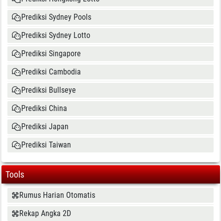
Prediksi Sydney Pools
Prediksi Sydney Lotto
Prediksi Singapore
Prediksi Cambodia
Prediksi Bullseye
Prediksi China
Prediksi Japan
Prediksi Taiwan
Tools
Rumus Harian Otomatis
Rekap Angka 2D